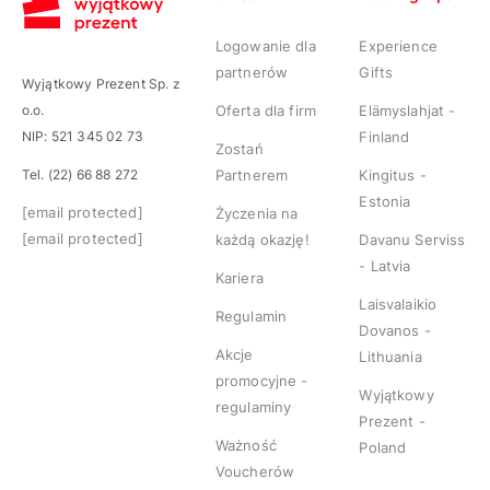
Logowanie dla
Experience
partnerów
Gifts
Wyjątkowy Prezent Sp. z
o.o.
Oferta dla firm
Elämyslahjat -
NIP: 521 345 02 73
Finland
Zostań
Tel. (22) 66 88 272
Partnerem
Kingitus -
Estonia
[email protected]
Życzenia na
[email protected]
każdą okazję!
Davanu Serviss
- Latvia
Kariera
Laisvalaikio
Regulamin
Dovanos -
Akcje
Lithuania
promocyjne -
Wyjątkowy
regulaminy
Prezent -
Ważność
Poland
Voucherów