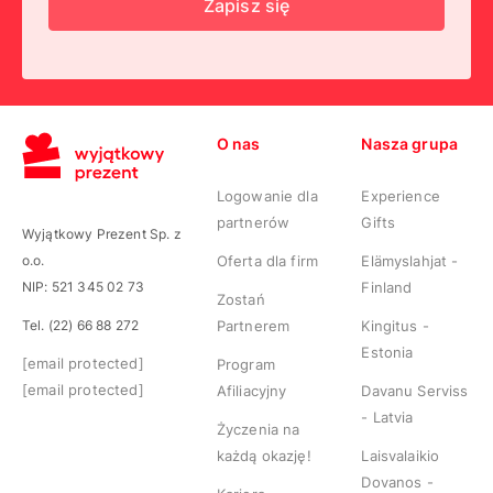
Zapisz się
O nas
Nasza grupa
Logowanie dla
Experience
partnerów
Gifts
Wyjątkowy Prezent Sp. z
o.o.
Oferta dla firm
Elämyslahjat -
NIP: 521 345 02 73
Finland
Zostań
Tel. (22) 66 88 272
Partnerem
Kingitus -
Estonia
[email protected]
Program
[email protected]
Afiliacyjny
Davanu Serviss
- Latvia
Życzenia na
każdą okazję!
Laisvalaikio
Dovanos -