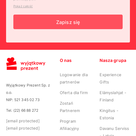
Pokaż całość
Zapisz się
O nas
Nasza grupa
Logowanie dla
Experience
partnerów
Gifts
Wyjątkowy Prezent Sp. z
o.o.
Oferta dla firm
Elämyslahjat -
NIP: 521 345 02 73
Finland
Zostań
Tel. (22) 66 88 272
Partnerem
Kingitus -
Estonia
[email protected]
Program
[email protected]
Afiliacyjny
Davanu Serviss
- Latvia