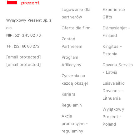
Logowanie dla
Experience
partnerów
Gifts
Wyjątkowy Prezent Sp. z
o.o.
Oferta dla firm
Elämyslahjat -
NIP: 521 345 02 73
Finland
Zostań
Tel. (22) 66 88 272
Partnerem
Kingitus -
Estonia
[email protected]
Program
[email protected]
Afiliacyjny
Davanu Serviss
- Latvia
Życzenia na
każdą okazję!
Laisvalaikio
Dovanos -
Kariera
Lithuania
Regulamin
Wyjątkowy
Akcje
Prezent -
promocyjne -
Poland
regulaminy