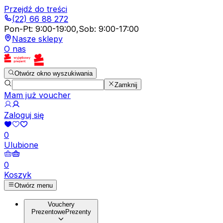
Przejdź do treści
(22) 66 88 272
Pon-Pt
:
9:00-19:00
,
Sob
:
9:00-17:00
Nasze sklepy
O nas
Otwórz okno wyszukiwania
Zamknij
Mam już voucher
Zaloguj się
0
Ulubione
0
Koszyk
Otwórz menu
Vouchery
Prezentowe
Prezenty