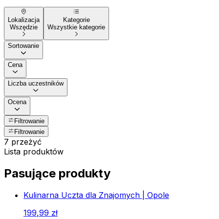
Lokalizacja
Kategorie
Wszędzie
Wszystkie kategorie
Sortowanie
Cena
Liczba uczestników
Ocena
Filtrowanie
Filtrowanie
7 przeżyć
Lista produktów
Pasujące produkty
Kulinarna Uczta dla Znajomych | Opole
199
,
99
zł