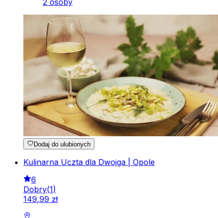
2 osoby
Dodaj do ulubionych
Kulinarna Uczta dla Dwojga | Opole
6
Dobry
(
1
)
149
,
99
zł