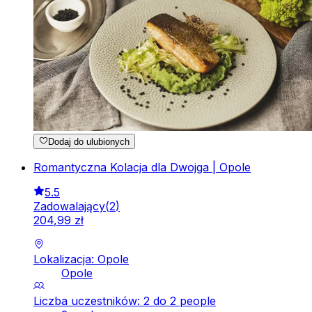
Dodaj do ulubionych
Romantyczna Kolacja dla Dwojga | Opole
5.5
Zadowalający
(
2
)
204
,
99
zł
Lokalizacja: Opole
Opole
Liczba uczestników: 2 do 2 people