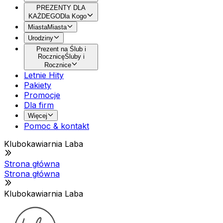
PREZENTY DLA
KAŻDEGO
Dla Kogo
Miasta
Miasta
Urodziny
Prezent na Ślub i
Rocznicę
Śluby i
Rocznice
Letnie Hity
Pakiety
Promocje
Dla firm
Więcej
Pomoc & kontakt
Klubokawiarnia Laba
Strona główna
Strona główna
Klubokawiarnia Laba