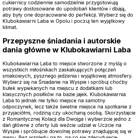
cukiernicy codziennie samodzielnie przygotowują
potrawy dostosowane do upodobań klientów i dbają,
aby były one dopracowane do perfekcji. Wybierz się do
Klubokawiarni Laba w Opolu i poczuj ten wyjątkowy
klimat.
Przepyszne śniadania i autorskie
dania główne w Klubokawiarni Laba
Klubokawiarnia Laba to miejsce stworzone z myślą o
wszystkich miłośnikach zaskakujących połączeń
smakowych, pysznego jedzenia i wyjątkowej atmosfery.
Wybierz się na Śniadanie na Wyspie i spróbuj choćby
bułek wypiekanych na miejscu z dodatkami lub
klasycznych posiłków na bazie jajek. Klubokawiarnia
Laba to jednak nie tylko miejsce na samotny
odpoczynek, lecz także świetne miejsce na spotkanie z
przyjaciółmi, rodziną czy ukochaną osobą. Skorzystajcie
z Romantycznej Kolacji dla Dwojga i wybierzcie jedno z
dań główne z oferty lub weźcie udział w Uczcie na
Wyspie i spróbujcie dowolnej potrawy znajdującej się w
menu. Bez względu na to, na co się zdecydujecie,