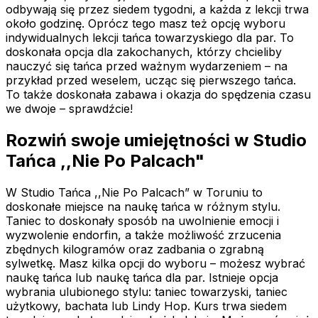
odbywają się przez siedem tygodni, a każda z lekcji trwa
około godzinę. Oprócz tego masz też opcję wyboru
indywidualnych lekcji tańca towarzyskiego dla par. To
doskonała opcja dla zakochanych, którzy chcieliby
nauczyć się tańca przed ważnym wydarzeniem – na
przykład przed weselem, ucząc się pierwszego tańca.
To także doskonała zabawa i okazja do spędzenia czasu
we dwoje – sprawdźcie!
Rozwiń swoje umiejętności w Studio
Tańca ,,Nie Po Palcach"
W Studio Tańca ,,Nie Po Palcach” w Toruniu to
doskonałe miejsce na naukę tańca w różnym stylu.
Taniec to doskonały sposób na uwolnienie emocji i
wyzwolenie endorfin, a także możliwość zrzucenia
zbędnych kilogramów oraz zadbania o zgrabną
sylwetkę. Masz kilka opcji do wyboru – możesz wybrać
naukę tańca lub naukę tańca dla par. Istnieje opcja
wybrania ulubionego stylu: taniec towarzyski, taniec
użytkowy, bachata lub Lindy Hop. Kurs trwa siedem