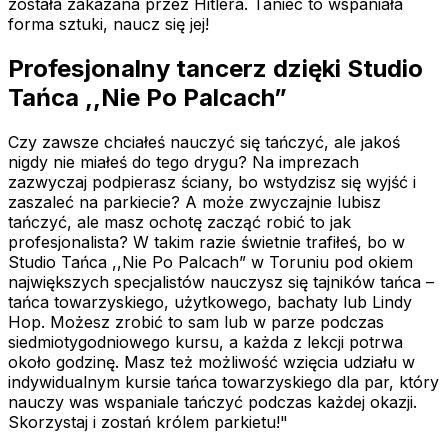
została zakazana przez Hitlera. Taniec to wspaniała
forma sztuki, naucz się jej!
Profesjonalny tancerz dzięki Studio
Tańca ,,Nie Po Palcach”
Czy zawsze chciałeś nauczyć się tańczyć, ale jakoś
nigdy nie miałeś do tego drygu? Na imprezach
zazwyczaj podpierasz ściany, bo wstydzisz się wyjść i
zaszaleć na parkiecie? A może zwyczajnie lubisz
tańczyć, ale masz ochotę zacząć robić to jak
profesjonalista? W takim razie świetnie trafiłeś, bo w
Studio Tańca ,,Nie Po Palcach” w Toruniu pod okiem
największych specjalistów nauczysz się tajników tańca –
tańca towarzyskiego, użytkowego, bachaty lub Lindy
Hop. Możesz zrobić to sam lub w parze podczas
siedmiotygodniowego kursu, a każda z lekcji potrwa
około godzinę. Masz też możliwość wzięcia udziału w
indywidualnym kursie tańca towarzyskiego dla par, który
nauczy was wspaniale tańczyć podczas każdej okazji.
Skorzystaj i zostań królem parkietu!"