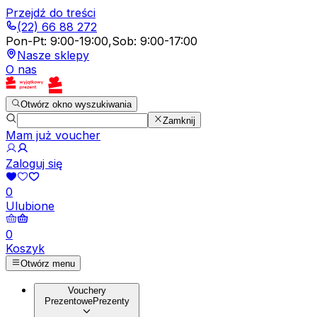
Przejdź do treści
(22) 66 88 272
Pon-Pt
:
9:00-19:00
,
Sob
:
9:00-17:00
Nasze sklepy
O nas
Otwórz okno wyszukiwania
Zamknij
Mam już voucher
Zaloguj się
0
Ulubione
0
Koszyk
Otwórz menu
Vouchery
Prezentowe
Prezenty