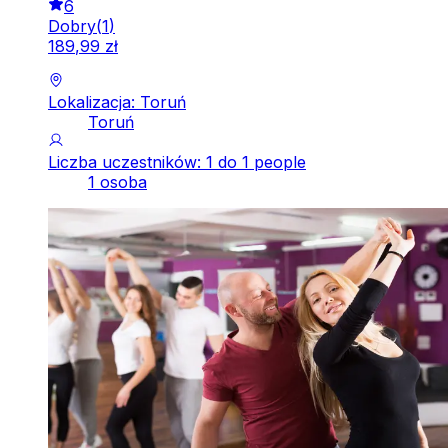
6
Dobry
(
1
)
189
,
99
zł
Lokalizacja: Toruń
Toruń
Liczba uczestników: 1 do 1 people
1 osoba