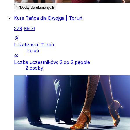
Dodaj do ulubionych
Kurs Tańca dla Dwojga | Toruń
379
,
99
zł
Lokalizacja: Toruń
Toruń
Liczba uczestników: 2 do 2 people
2 osoby