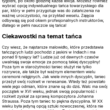
tygodni, po około godzinę każda lekcja. Możesz również
wybrać opcję indywidualnego tańca towarzyskiego dla
par, który w pełni przygotuje was do zatańczenia na
ważnej uroczystości, na przykład weselu. Zajęcia
odbywają się pod okiem profesjonalnych instruktorów,
dlatego w pełni nauczcie się tańca!
Ciekawostki na temat tańca
Czy wiesz, że najstarsze malowidło, które przedstawia
tańczących ludzi pochodzi z jaskini w Indiach i ma
ponad 9 tysięcy lat? Ludzie już od dawnych czasów
uwalniają swoje emocje za pomocą takiej dyscypliny!
Poza tym w starożytności taniec służył nie tylko
rozrywce, ale także był ważnym elementem wielu
ceremonii religijnych. Jak wiele innych dyscyplin, taniec
przeżył swój rozkwit w renesansie. Wtedy też powstało
wiele jego odmian, które znane są do dziś. Walc ma swój
początek w XVI wieku, jednak swoją popularność i
rozkwit zyskał za sprawą kompozytora Johanna
Straussa. Poza tym taniec to piękna dyscyplina. W XX
wieku była jedyną opcją sztuki nowoczesnej, która nie