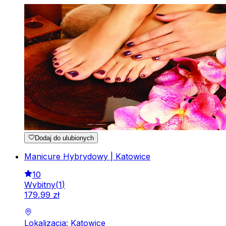
Dodaj do ulubionych
Manicure Hybrydowy | Katowice
10
Wybitny
(
1
)
179
,
99
zł
Lokalizacja: Katowice