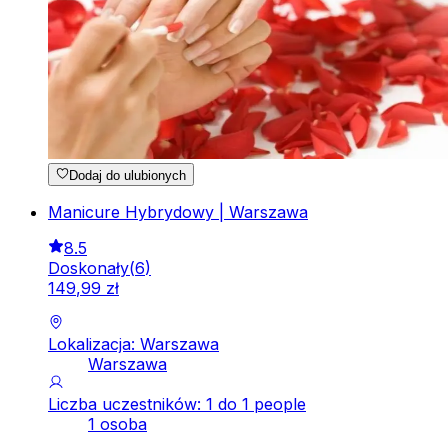
Dodaj do ulubionych
Manicure Hybrydowy | Warszawa
8.5
Doskonały
(
6
)
149
,
99
zł
Lokalizacja: Warszawa
Warszawa
Liczba uczestników: 1 do 1 people
1 osoba