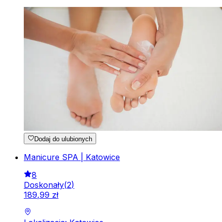
Dodaj do ulubionych
Manicure SPA | Katowice
8
Doskonały
(
2
)
189
,
99
zł