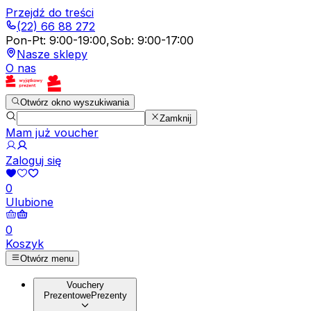
Przejdź do treści
(22) 66 88 272
Pon-Pt
:
9:00-19:00
,
Sob
:
9:00-17:00
Nasze sklepy
O nas
Otwórz okno wyszukiwania
Zamknij
Mam już voucher
Zaloguj się
0
Ulubione
0
Koszyk
Otwórz menu
Vouchery
Prezentowe
Prezenty