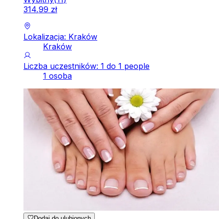
314
,
99
zł
Lokalizacja: Kraków
Kraków
Liczba uczestników: 1 do 1 people
1 osoba
Dodaj do ulubionych