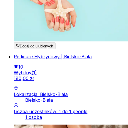
Dodaj do ulubionych
Pedicure Hybrydowy | Bielsko-Biała
10
Wybitny
(
1
)
180
,
00
zł
Lokalizacja: Bielsko-Biała
Bielsko-Biała
Liczba uczestników: 1 do 1 people
1 osoba