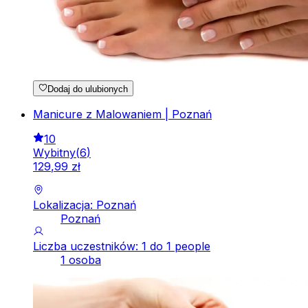
Dodaj do ulubionych
Manicure z Malowaniem | Poznań
10
Wybitny
(
6
)
129
,
99
zł
Lokalizacja: Poznań
Poznań
Liczba uczestników: 1 do 1 people
1 osoba