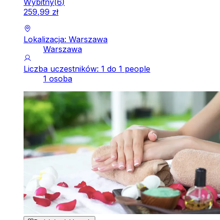
Wybitny
(
6
)
259
,
99
zł
Lokalizacja: Warszawa
Warszawa
Liczba uczestników: 1 do 1 people
1 osoba