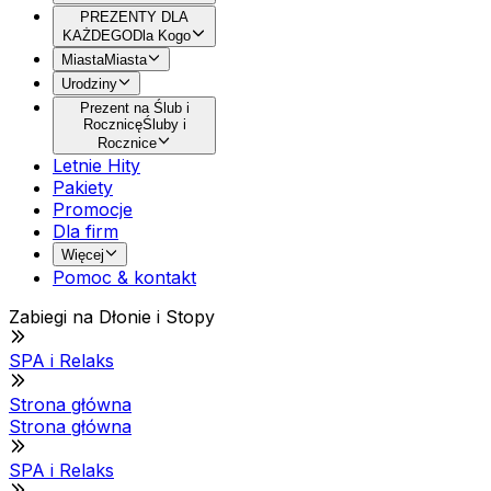
PREZENTY DLA
KAŻDEGO
Dla Kogo
Miasta
Miasta
Urodziny
Prezent na Ślub i
Rocznicę
Śluby i
Rocznice
Letnie Hity
Pakiety
Promocje
Dla firm
Więcej
Pomoc & kontakt
Zabiegi na Dłonie i Stopy
SPA i Relaks
Strona główna
Strona główna
SPA i Relaks