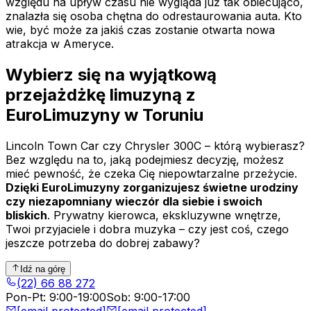
względu na upływ czasu nie wygląda już tak obiecująco,
znalazła się osoba chętna do odrestaurowania auta. Kto
wie, być może za jakiś czas zostanie otwarta nowa
atrakcja w Ameryce.
Wybierz się na wyjątkową
przejażdżkę limuzyną z
EuroLimuzyny w Toruniu
Lincoln Town Car czy Chrysler 300C – którą wybierasz?
Bez względu na to, jaką podejmiesz decyzję, możesz
mieć pewność, że czeka Cię niepowtarzalne przeżycie.
Dzięki EuroLimuzyny zorganizujesz świetne urodziny
czy niezapomniany wieczór dla siebie i swoich
bliskich
. Prywatny kierowca, ekskluzywne wnętrze,
Twoi przyjaciele i dobra muzyka – czy jest coś, czego
jeszcze potrzeba do dobrej zabawy?
Idź na górę
(22) 66 88 272
Pon-Pt
:
9:00-19:00
Sob
:
9:00-17:00