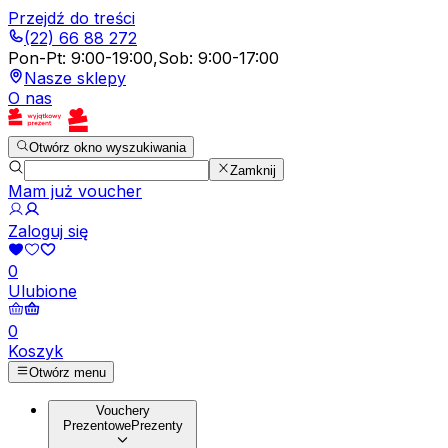
Przejdź do treści
(22) 66 88 272
Pon-Pt
:
9:00-19:00
,
Sob
:
9:00-17:00
Nasze sklepy
O nas
Otwórz okno wyszukiwania
Zamknij
Mam już voucher
Zaloguj się
0
Ulubione
0
Koszyk
Otwórz menu
Vouchery
Prezentowe
Prezenty