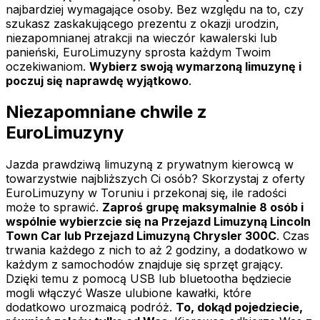
najbardziej wymagające osoby. Bez względu na to, czy
szukasz zaskakującego prezentu z okazji urodzin,
niezapomnianej atrakcji na wieczór kawalerski lub
panieński, EuroLimuzyny sprosta każdym Twoim
oczekiwaniom.
Wybierz swoją wymarzoną limuzynę i
poczuj się naprawdę wyjątkowo
.
Niezapomniane chwile z
EuroLimuzyny
Jazda prawdziwą limuzyną z prywatnym kierowcą w
towarzystwie najbliższych Ci osób? Skorzystaj z oferty
EuroLimuzyny w Toruniu i przekonaj się, ile radości
może to sprawić.
Zaproś grupę maksymalnie 8 osób i
wspólnie wybierzcie się na Przejazd Limuzyną Lincoln
Town Car lub Przejazd Limuzyną Chrysler 300C
. Czas
trwania każdego z nich to aż 2 godziny, a dodatkowo w
każdym z samochodów znajduje się sprzęt grający.
Dzięki temu z pomocą USB lub bluetootha będziecie
mogli włączyć Wasze ulubione kawałki, które
dodatkowo urozmaicą podróż.
To, dokąd pojedziecie,