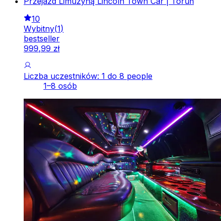
Przejazd Limuzyną Lincoln Town Car | Toruń
10
Wybitny
(
1
)
bestseller
999
,
99
zł
Liczba uczestników: 1 do 8 people
1–8 osób