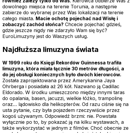
również zależy tylko od Was
. Kierowca odbierze Was z
dowolnego miejsca na terenie Torunia, a następnie
zabierze do wybranej przez Was lokalizacji na terenie
całego miasta.
Macie ochotę pojechać nad Wisłę i
zobaczyć zachód słońca?
Chcecie pojechać gdzieś,
gdzie jeszcze nigdy nie zdarzyło Wam się być?
EuroLimuzyny jest do Waszych usług.
Najdłuższa limuzyna świata
W 1999 roku do Księgi Rekordów Guinnessa trafiła
limuzyna, która miała łącznie 30 metrów długości, a
do jej obsługi koniecznych było dwóch kierowców.
Została zaprojektowana przez Amerykanina Jaya
Ohrberga i posiadała aż 26 kół. Nazwano ją Cadillac
Eldorado. W środku umieszczono między innymi taras
do opalania, basen, jacuzzi, wielkie łóżko, trampolinę
oraz… lądowisko dla helikopterów. Od razu ciśnie się na
usta pytanie, czy była pojazdem rzeczywiście przez
kogoś używanym. Odpowiedź brzmi: nie. Powstała
wyłącznie po to, by pokazać ją na kilku wystawach, a
także wykorzystać w jednym z filmów. Choć obecnie ze