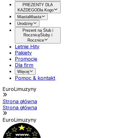
PREZENTY DLA
KAŻDEGO
Dla Kogo
Miasta
Miasta
Urodziny
Prezent na Ślub i
Rocznicę
Śluby i
Rocznice
Letnie Hity
Pakiety
Promocje
Dla firm
Więcej
Pomoc & kontakt
EuroLimuzyny
Strona główna
Strona główna
EuroLimuzyny