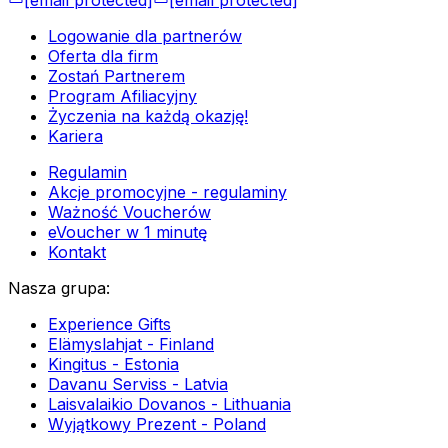
[email protected]
[email protected]
Logowanie dla partnerów
Oferta dla firm
Zostań Partnerem
Program Afiliacyjny
Życzenia na każdą okazję!
Kariera
Regulamin
Akcje promocyjne - regulaminy
Ważność Voucherów
eVoucher w 1 minutę
Kontakt
Nasza grupa
:
Experience Gifts
Elämyslahjat - Finland
Kingitus - Estonia
Davanu Serviss - Latvia
Laisvalaikio Dovanos - Lithuania
Wyjątkowy Prezent - Poland