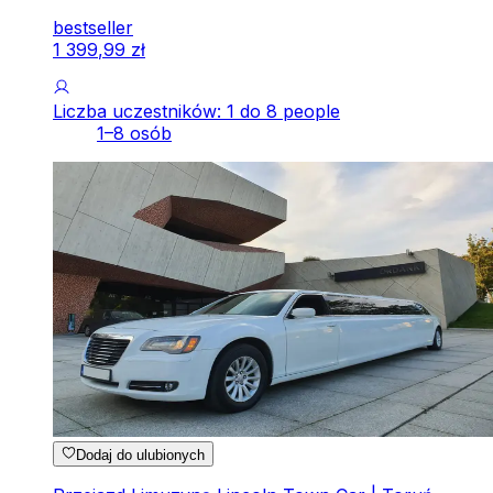
bestseller
1
399
,
99
zł
Liczba uczestników: 1 do 8 people
1–8 osób
Dodaj do ulubionych