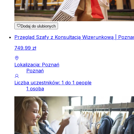
Dodaj do ulubionych
Przegląd Szafy z Konsultacją Wizerunkową | Pozna
749
,
99
zł
Lokalizacja: Poznań
Poznań
Liczba uczestników: 1 do 1 people
1 osoba