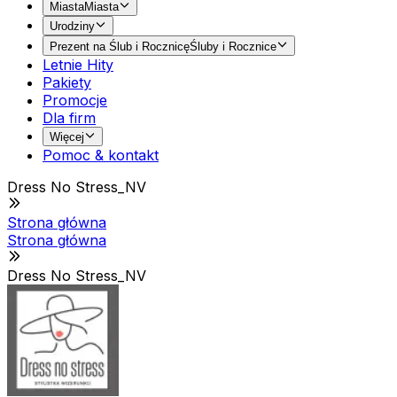
Miasta
Miasta
Urodziny
Prezent na Ślub i Rocznicę
Śluby i Rocznice
Letnie Hity
Pakiety
Promocje
Dla firm
Więcej
Pomoc & kontakt
Dress No Stress_NV
Strona główna
Strona główna
Dress No Stress_NV