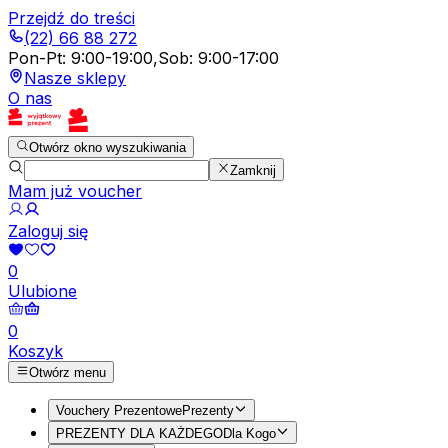
Przejdź do treści
(22) 66 88 272
Pon-Pt
:
9:00-19:00
,
Sob
:
9:00-17:00
Nasze sklepy
O nas
Otwórz okno wyszukiwania
Zamknij
Mam już voucher
Zaloguj się
0
Ulubione
0
Koszyk
Otwórz menu
Vouchery Prezentowe
Prezenty
PREZENTY DLA KAŻDEGO
Dla Kogo