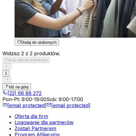
Dodaj do ulubionych
Widzisz 2 z 2 produktów.
Pokaż więcej produktów
1
Idź na górę
(22) 66 88 272
Pon-Pt
:
9:00-19:00
Sob
:
9:00-17:00
[email protected]
[email protected]
Oferta dla firm
Logowanie dla partnerów
Zostań Partnerem
Program Afiliacyjny