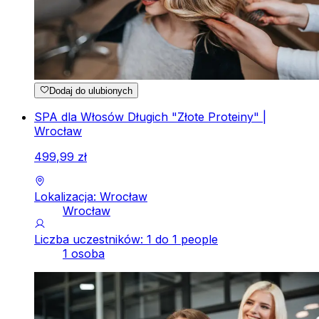
Dodaj do ulubionych
SPA dla Włosów Długich "Złote Proteiny" |
Wrocław
499
,
99
zł
Lokalizacja: Wrocław
Wrocław
Liczba uczestników: 1 do 1 people
1 osoba