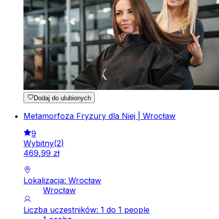
Dodaj do ulubionych
Metamorfoza Fryzury dla Niej | Wrocław
9
Wybitny
(
2
)
469
,
99
zł
Lokalizacja: Wrocław
Wrocław
Liczba uczestników: 1 do 1 people