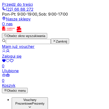
Przejdź do treści
(22) 66 88 272
Pon-Pt
:
9:00-19:00
,
Sob
:
9:00-17:00
Nasze sklepy
O nas
Otwórz okno wyszukiwania
Zamknij
Mam już voucher
Zaloguj się
0
Ulubione
0
Koszyk
Otwórz menu
Vouchery
Prezentowe
Prezenty