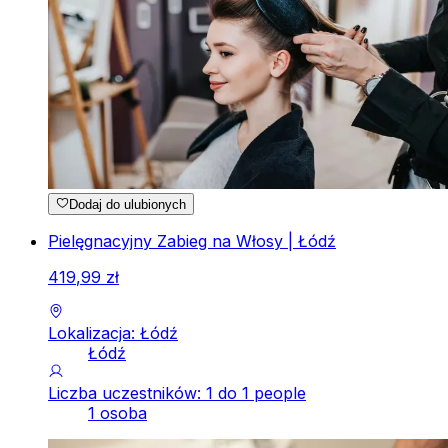
Dodaj do ulubionych
Pielęgnacyjny Zabieg na Włosy | Łódź
419
,
99
zł
Lokalizacja: Łódź
Łódź
Liczba uczestników: 1 do 1 people
1 osoba