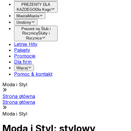
PREZENTY DLA
KAŻDEGO
Dla Kogo
Miasta
Miasta
Urodziny
Prezent na Ślub i
Rocznicę
Śluby i
Rocznice
Letnie Hity
Pakiety
Promocje
Dla firm
Więcej
Pomoc & kontakt
Moda i Styl
Strona główna
Strona główna
Moda i Styl
Moda i Styl: stylowy