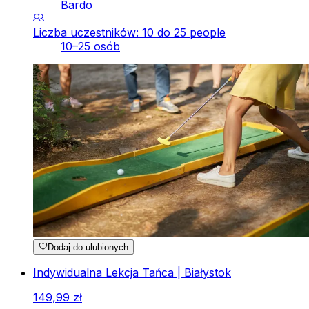
Bardo
Liczba uczestników: 10 do 25 people
10–25 osób
Dodaj do ulubionych
Indywidualna Lekcja Tańca | Białystok
149
,
99
zł