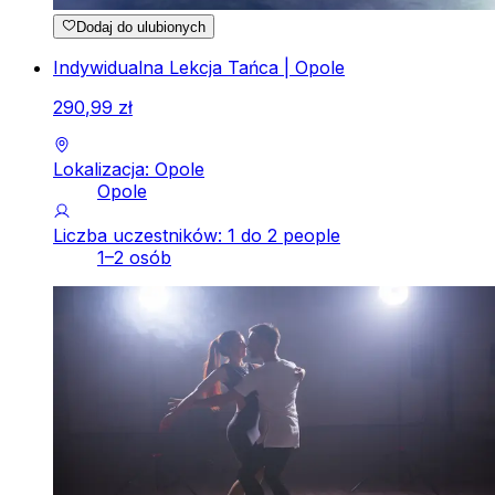
Dodaj do ulubionych
Indywidualna Lekcja Tańca | Opole
290
,
99
zł
Lokalizacja: Opole
Opole
Liczba uczestników: 1 do 2 people
1–2 osób