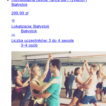
Białystok
299
,
99
zł
Lokalizacja: Białystok
Białystok
Liczba uczestników: 3 do 4 people
3–4 osób