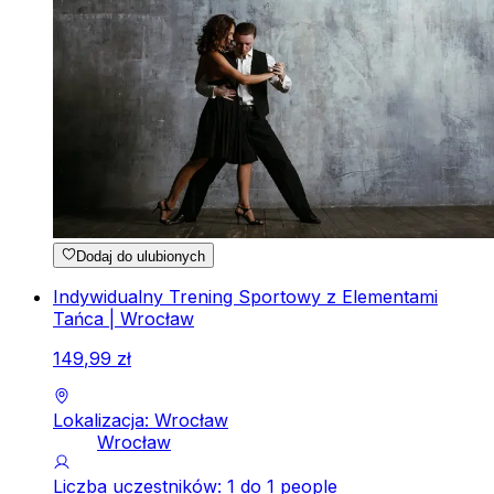
Dodaj do ulubionych
Indywidualny Trening Sportowy z Elementami
Tańca | Wrocław
149
,
99
zł
Lokalizacja: Wrocław
Wrocław
Liczba uczestników: 1 do 1 people