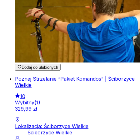
Dodaj do ulubionych
Poznaj Strzelanie “Pakiet Komandos” | Ściborzyce
Wielkie
10
Wybitny
(
1
)
329
,
99
zł
Lokalizacja: Ściborzyce Wielkie
Ściborzyce Wielkie