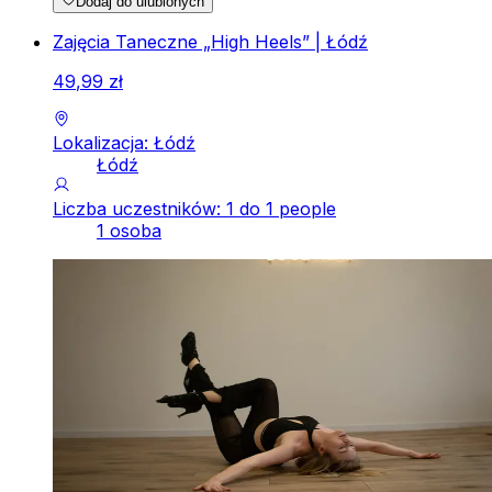
Dodaj do ulubionych
Zajęcia Taneczne „High Heels” | Łódź
49
,
99
zł
Lokalizacja: Łódź
Łódź
Liczba uczestników: 1 do 1 people
1 osoba