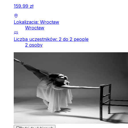
159
,
99
zł
Lokalizacja: Wrocław
Wrocław
Liczba uczestników: 2 do 2 people
2 osoby