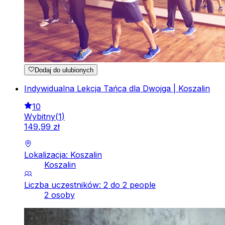
Dodaj do ulubionych
Indywidualna Lekcja Tańca dla Dwojga | Koszalin
10
Wybitny
(
1
)
149
,
99
zł
Lokalizacja: Koszalin
Koszalin
Liczba uczestników: 2 do 2 people
2 osoby