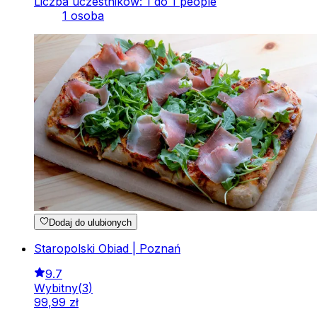
Liczba uczestników: 1 do 1 people
1 osoba
Dodaj do ulubionych
Staropolski Obiad | Poznań
9.7
Wybitny
(
3
)
99
,
99
zł