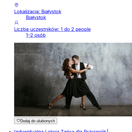
Lokalizacja: Białystok
Białystok
Liczba uczestników: 1 do 2 people
1–2 osób
Dodaj do ulubionych
Indywidualna Lekcja Tańca dla Przyjaciół |