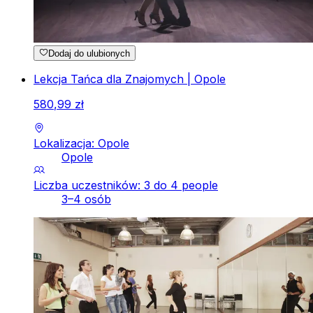
Dodaj do ulubionych
Lekcja Tańca dla Znajomych | Opole
580
,
99
zł
Lokalizacja: Opole
Opole
Liczba uczestników: 3 do 4 people
3–4 osób