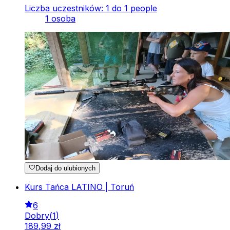
Liczba uczestników: 1 do 1 people
1 osoba
Dodaj do ulubionych
Kurs Tańca LATINO | Toruń
6
Dobry
(
1
)
189
,
99
zł