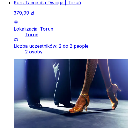
Kurs Tańca dla Dwojga | Toruń
379
,
99
zł
Lokalizacja: Toruń
Toruń
Liczba uczestników: 2 do 2 people
2 osoby