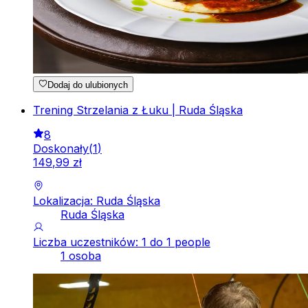
Dodaj do ulubionych
Trening Strzelania z Łuku | Ruda Śląska
8
Doskonały
(
1
)
149
,
99
zł
Lokalizacja: Ruda Śląska
Ruda Śląska
Liczba uczestników: 1 do 1 people
1 osoba