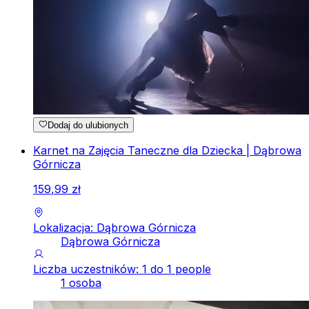
Dodaj do ulubionych
Karnet na Zajęcia Taneczne dla Dziecka | Dąbrowa
Górnicza
159
,
99
zł
Lokalizacja: Dąbrowa Górnicza
Dąbrowa Górnicza
Liczba uczestników: 1 do 1 people
1 osoba