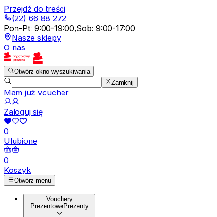
Przejdź do treści
(22) 66 88 272
Pon-Pt
:
9:00-19:00
,
Sob
:
9:00-17:00
Nasze sklepy
O nas
Otwórz okno wyszukiwania
Zamknij
Mam już voucher
Zaloguj się
0
Ulubione
0
Koszyk
Otwórz menu
Vouchery
Prezentowe
Prezenty