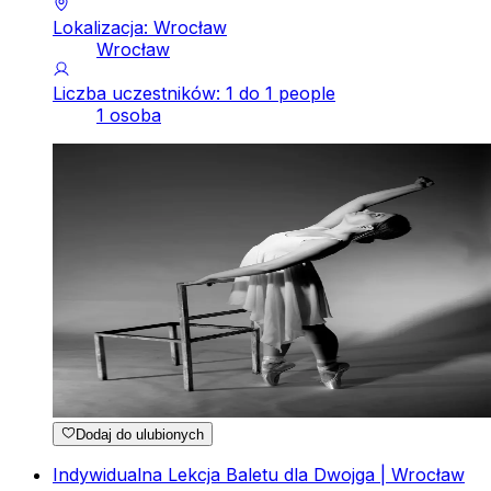
Lokalizacja: Wrocław
Wrocław
Liczba uczestników: 1 do 1 people
1 osoba
Dodaj do ulubionych
Indywidualna Lekcja Baletu dla Dwojga | Wrocław