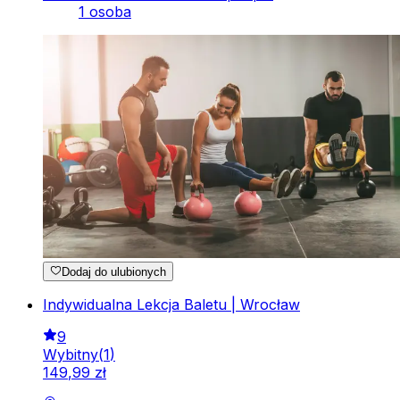
1 osoba
Dodaj do ulubionych
Indywidualna Lekcja Baletu | Wrocław
9
Wybitny
(
1
)
149
,
99
zł