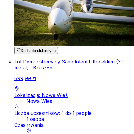
Dodaj do ulubionych
Lot Demonstracyjny Samolotem Ultralekkim (30
minut) | Kruszyn
699
,
99
zł
Lokalizacja: Nowa Wieś
Nowa Wieś
Liczba uczestników: 1 do 1 people
1 osoba
Czas trwania