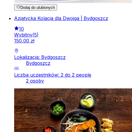
Dodaj do ulubionych
Azjatycka Kolacja dla Dwojga | Bydgoszcz
10
Wybitny
(
5
)
150
,
00
zł
Lokalizacja: Bydgoszcz
Bydgoszcz
Liczba uczestników: 2 do 2 people
2 osoby