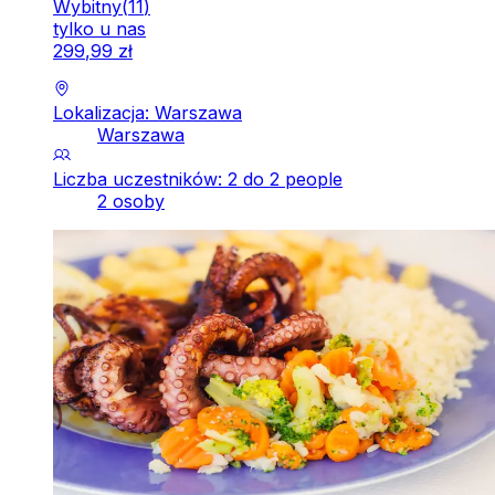
Wybitny
(
11
)
tylko u nas
299
,
99
zł
Lokalizacja: Warszawa
Warszawa
Liczba uczestników: 2 do 2 people
2 osoby