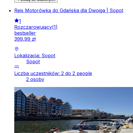
Rejs Motorówką do Gdańska dla Dwojga | Sopot
1
Rozczarowujący
(
1
)
bestseller
399
,
99
zł
Lokalizacja: Sopot
Sopot
Liczba uczestników: 2 do 2 people
2 osoby