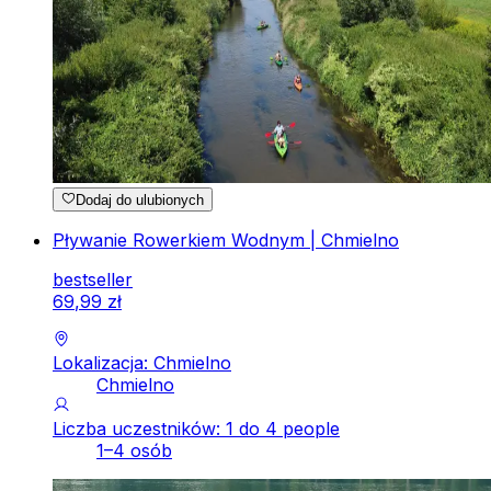
Dodaj do ulubionych
Pływanie Rowerkiem Wodnym | Chmielno
bestseller
69
,
99
zł
Lokalizacja: Chmielno
Chmielno
Liczba uczestników: 1 do 4 people
1–4 osób