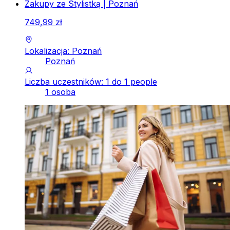
Zakupy ze Stylistką | Poznań
749
,
99
zł
Lokalizacja: Poznań
Poznań
Liczba uczestników: 1 do 1 people
1 osoba