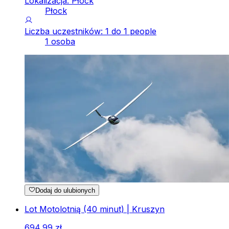
Lokalizacja: Płock
Płock
Liczba uczestników: 1 do 1 people
1 osoba
Dodaj do ulubionych
Lot Motolotnią (40 minut) | Kruszyn
694
,
99
zł