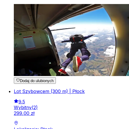
Dodaj do ulubionych
Lot Szybowcem (300 m) | Płock
9.5
Wybitny
(
2
)
299
,
00
zł