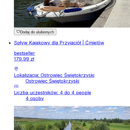
Dodaj do ulubionych
Spływ Kajakowy dla Przyjaciół | Ćmielów
bestseller
179
,
99
zł
Lokalizacja: Ostrowiec Świętokrzyski
Ostrowiec Świętokrzyski
Liczba uczestników: 4 do 4 people
4 osoby