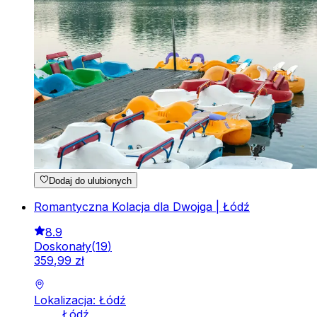
Dodaj do ulubionych
Romantyczna Kolacja dla Dwojga | Łódź
8.9
Doskonały
(
19
)
359
,
99
zł
Lokalizacja: Łódź
Łódź