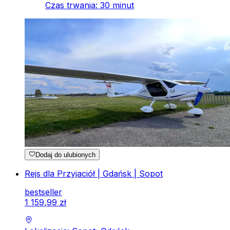
Czas trwania
:
30
minut
Dodaj do ulubionych
Rejs dla Przyjaciół | Gdańsk | Sopot
bestseller
1
159
,
99
zł