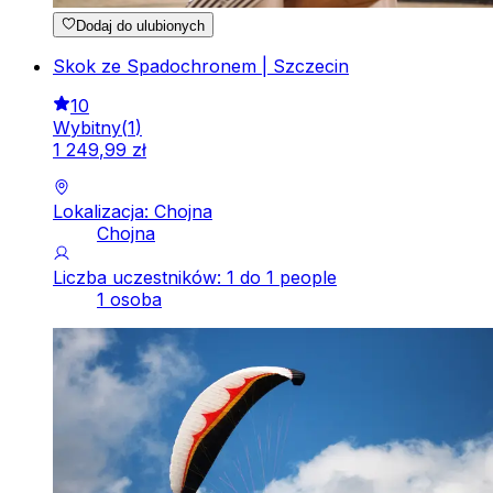
Dodaj do ulubionych
Skok ze Spadochronem | Szczecin
10
Wybitny
(
1
)
1
249
,
99
zł
Lokalizacja: Chojna
Chojna
Liczba uczestników: 1 do 1 people
1 osoba