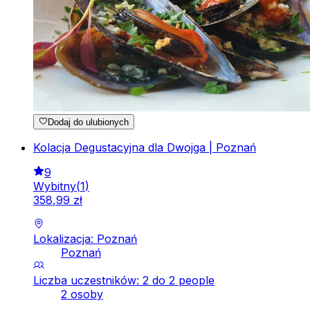
Dodaj do ulubionych
Kolacja Degustacyjna dla Dwojga | Poznań
9
Wybitny
(
1
)
358
,
99
zł
Lokalizacja: Poznań
Poznań
Liczba uczestników: 2 do 2 people
2 osoby