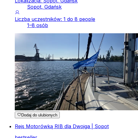
Lokalizacja: Sopot, Gdańsk
Sopot, Gdańsk
Liczba uczestników: 1 do 8 people
1–8 osób
Dodaj do ulubionych
Rejs Motorówką RIB dla Dwojga | Sopot
bestseller