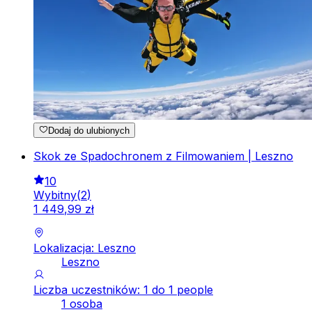
Dodaj do ulubionych
Skok ze Spadochronem z Filmowaniem | Leszno
10
Wybitny
(
2
)
1
449
,
99
zł
Lokalizacja: Leszno
Leszno
Liczba uczestników: 1 do 1 people
1 osoba