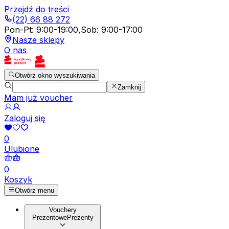
Przejdź do treści
(22) 66 88 272
Pon-Pt
:
9:00-19:00
,
Sob
:
9:00-17:00
Nasze sklepy
O nas
Otwórz okno wyszukiwania
Zamknij
Mam już voucher
Zaloguj się
0
Ulubione
0
Koszyk
Otwórz menu
Vouchery
Prezentowe
Prezenty