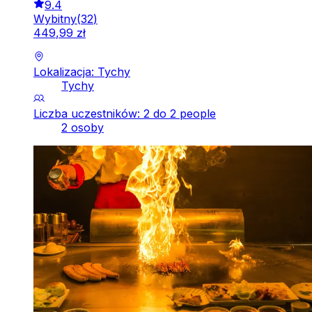
9.4
Wybitny
(
32
)
449
,
99
zł
Lokalizacja: Tychy
Tychy
Liczba uczestników: 2 do 2 people
2 osoby