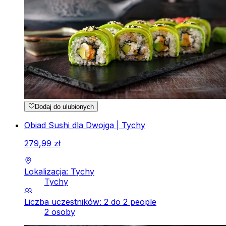
Dodaj do ulubionych
Obiad Sushi dla Dwojga | Tychy
279
,
99
zł
Lokalizacja: Tychy
Tychy
Liczba uczestników: 2 do 2 people
2 osoby