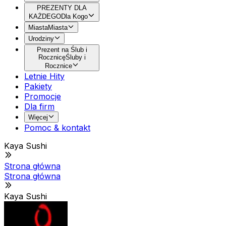
PREZENTY DLA
KAŻDEGO
Dla Kogo
Miasta
Miasta
Urodziny
Prezent na Ślub i
Rocznicę
Śluby i
Rocznice
Letnie Hity
Pakiety
Promocje
Dla firm
Więcej
Pomoc & kontakt
Kaya Sushi
Strona główna
Strona główna
Kaya Sushi