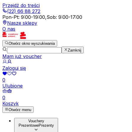
Przejdź do treści
(22) 66 88 272
Pon-Pt
:
9:00-19:00
,
Sob
:
9:00-17:00
Nasze sklepy
O nas
Otwórz okno wyszukiwania
Zamknij
Mam już voucher
Zaloguj się
0
Ulubione
0
Koszyk
Otwórz menu
Vouchery
Prezentowe
Prezenty