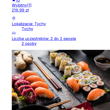
10
Wybitny
(
1
)
219
,
99
zł
Lokalizacja: Tychy
Tychy
Liczba uczestników: 2 do 2 people
2 osoby