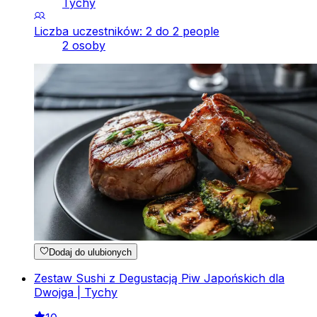
Tychy
Liczba uczestników: 2 do 2 people
2 osoby
Dodaj do ulubionych
Zestaw Sushi z Degustacją Piw Japońskich dla
Dwojga | Tychy