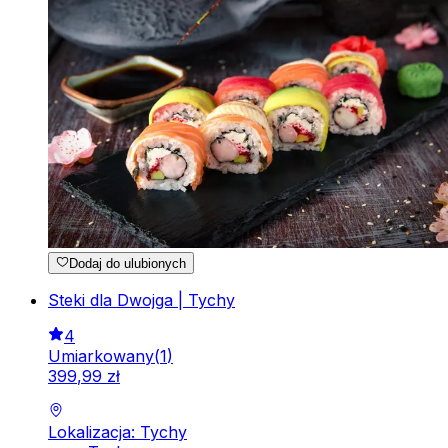
Dodaj do ulubionych
Steki dla Dwojga | Tychy
4
Umiarkowany
(
1
)
399
,
99
zł
Lokalizacja: Tychy