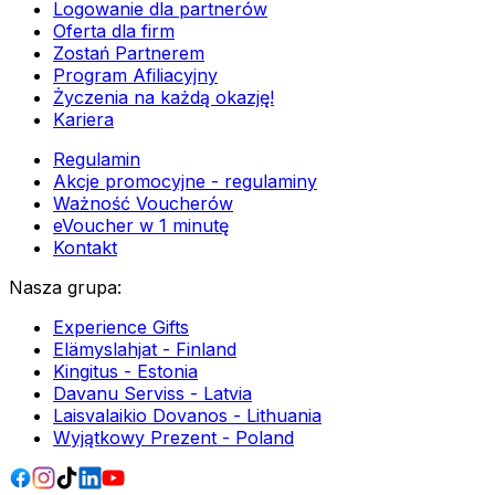
Logowanie dla partnerów
Oferta dla firm
Zostań Partnerem
Program Afiliacyjny
Życzenia na każdą okazję!
Kariera
Regulamin
Akcje promocyjne - regulaminy
Ważność Voucherów
eVoucher w 1 minutę
Kontakt
Nasza grupa
:
Experience Gifts
Elämyslahjat - Finland
Kingitus - Estonia
Davanu Serviss - Latvia
Laisvalaikio Dovanos - Lithuania
Wyjątkowy Prezent - Poland