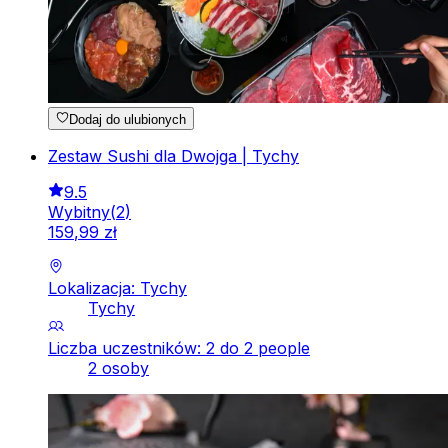
Dodaj do ulubionych
Zestaw Sushi dla Dwojga | Tychy
9.5
Wybitny
(
2
)
159
,
99
zł
Lokalizacja: Tychy
Tychy
Liczba uczestników: 2 do 2 people
2 osoby