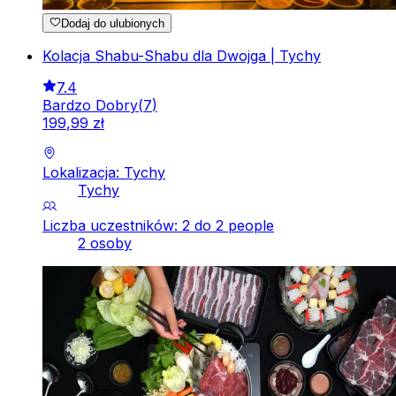
Dodaj do ulubionych
Kolacja Shabu-Shabu dla Dwojga | Tychy
7.4
Bardzo Dobry
(
7
)
199
,
99
zł
Lokalizacja: Tychy
Tychy
Liczba uczestników: 2 do 2 people
2 osoby