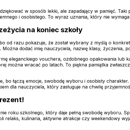
ziękować w sposób lekki, ale zapadający w pamięć. Taki p
jemnego i osobistego. To wyraz uznania, który nie wymaga 
zeżycia na koniec szkoły
bo od razu pokazuje, że został wybrany z myślą o konkre
wy. Można dodać imię nauczyciela, nazwę klasy, życzenia, 
mę eleganckiego vouchera, ozdobnego opakowania lub kart
tórej można wracać po latach. To piękna pamiątka zwłasz
 bo łączą emocje, swobodę wyboru i osobisty charakter. V
em dla nauczyciela, który zasługuje na chwilę przyjemnoś
rezent!
e roku szkolnego, który daje pełną swobodę wyboru. Spr
woli relaks, kulinaria, aktywne atrakcje czy weekendowy 