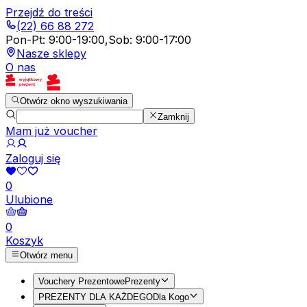
Przejdź do treści
(22) 66 88 272
Pon-Pt
:
9:00-19:00
,
Sob
:
9:00-17:00
Nasze sklepy
O nas
Otwórz okno wyszukiwania
Zamknij
Mam już voucher
Zaloguj się
0
Ulubione
0
Koszyk
Otwórz menu
Vouchery Prezentowe
Prezenty
PREZENTY DLA KAŻDEGO
Dla Kogo