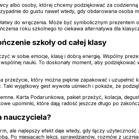
wcy albo osoby, której chcemy podziękować za codzienną 
przypadnie do gustu nawet wtedy, gdy obdarowana osoba m
i łatwy do wręczenia. Może być symbolicznym prezentem 
czenia roku szkolnego to ciekawa alternatywa dla klasyc
ńczenie szkoły od całej klasy
ączyć w sobie emocje, klasę i dobrą energię. Wspólny prez
at wspólnej nauki. To doskonały moment, aby podziękować
na przeżycie, który można pięknie zapakować i uzupełnić k
ów. Taki wyjątkowy gest wywoła uśmiech i pokaże, że podz
zyjemne. Karta Podarunkowa, pakiet przeżyć, kolacja, de
tkowe upominki, które dają radość jeszcze długo po zakońc
a nauczyciela?
rm, ale najlepszy efekt daje wtedy, gdy łączy użytecznoś
obą. Po miesiącach lekcji, sprawdzianów, rozmów z uczni