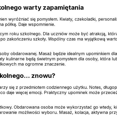
zkolnego warty zapamiętania
en wyróżniać się pomysłem. Kwiaty, czekoladki, personali
na półkę. Daje wspomnienie.
cym roku szkolnego. Dla uczniów może być atrakcją, która
tką po zakończeniu szkoły. Wspólny czas ma wyjątkową war
osoby obdarowanej. Masaż będzie idealnym upominkiem dla
taty kulinarne będą świetnym pomysłem dla osoby, która 
ładkowych ma ogromne znaczenie.
zkolnego... znowu?
rzy się z przedmiotem codziennego użytku. Notes, długopi
 co daje więcej emocji. Praktyczny upominek może przecie
jątkowy. Obdarowana osoba może wykorzystać go wtedy, ki
owanie możliwości wyboru. Masaż, kolacja, aktywna przy