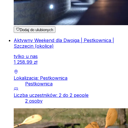
Dodaj do ulubionych
Aktywny Weekend dla Dwojga | Pestkownica |
Szczecin (okolice)
tylko u nas
1
258
,
99
zł
Lokalizacja: Pestkownica
Pestkownica
Liczba uczestników: 2 do 2 people
2 osoby