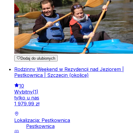
Dodaj do ulubionych
Rodzinny Weekend w Rezydencji nad Jeziorem |
Pestkownica | Szczecin (okolice)
10
Wybitny
(
1
)
tylko u nas
1
979
,
99
zł
Lokalizacja: Pestkownica
Pestkownica