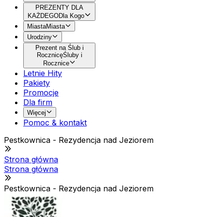
PREZENTY DLA
KAŻDEGO
Dla Kogo
Miasta
Miasta
Urodziny
Prezent na Ślub i
Rocznicę
Śluby i
Rocznice
Letnie Hity
Pakiety
Promocje
Dla firm
Więcej
Pomoc & kontakt
Pestkownica - Rezydencja nad Jeziorem
Strona główna
Strona główna
Pestkownica - Rezydencja nad Jeziorem