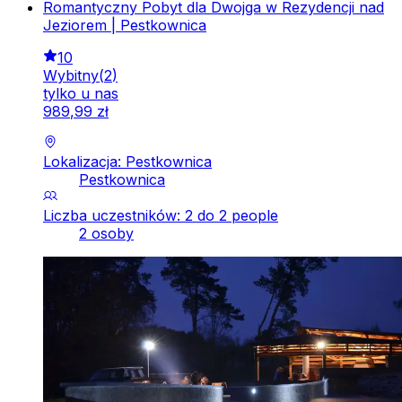
Romantyczny Pobyt dla Dwojga w Rezydencji nad
Jeziorem | Pestkownica
10
Wybitny
(
2
)
tylko u nas
989
,
99
zł
Lokalizacja: Pestkownica
Pestkownica
Liczba uczestników: 2 do 2 people
2 osoby