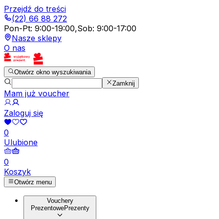
Przejdź do treści
(22) 66 88 272
Pon-Pt
:
9:00-19:00
,
Sob
:
9:00-17:00
Nasze sklepy
O nas
Otwórz okno wyszukiwania
Zamknij
Mam już voucher
Zaloguj się
0
Ulubione
0
Koszyk
Otwórz menu
Vouchery
Prezentowe
Prezenty