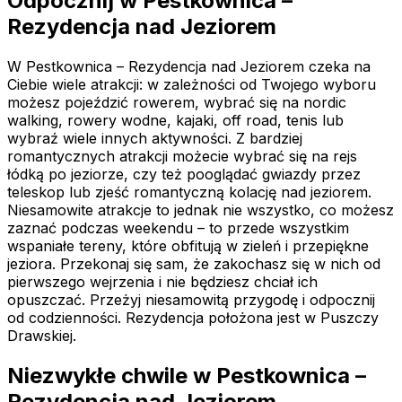
Odpocznij w Pestkownica –
Rezydencja nad Jeziorem
W Pestkownica – Rezydencja nad Jeziorem czeka na
Ciebie wiele atrakcji: w zależności od Twojego wyboru
możesz pojeździć rowerem, wybrać się na nordic
walking, rowery wodne, kajaki, off road, tenis lub
wybraź wiele innych aktywności. Z bardziej
romantycznych atrakcji możecie wybrać się na rejs
łódką po jeziorze, czy też pooglądać gwiazdy przez
teleskop lub zjeść romantyczną kolację nad jeziorem.
Niesamowite atrakcje to jednak nie wszystko, co możesz
zaznać podczas weekendu – to przede wszystkim
wspaniałe tereny, które obfitują w zieleń i przepiękne
jeziora. Przekonaj się sam, że zakochasz się w nich od
pierwszego wejrzenia i nie będziesz chciał ich
opuszczać. Przeżyj niesamowitą przygodę i odpocznij
od codzienności. Rezydencja położona jest w Puszczy
Drawskiej.
Niezwykłe chwile w Pestkownica –
Rezydencja nad Jeziorem