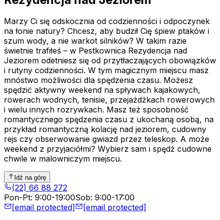
Marzy Ci się odskocznia od codzienności i odpoczynek
na łonie natury? Chcesz, aby budził Cię śpiew ptaków i
szum wody, a nie warkot silników? W takim razie
świetnie trafiłeś – w Pestkownica Rezydencja nad
Jeziorem odetniesz się od przytłaczających obowiązków
i rutyny codzienności. W tym magicznym miejscu masz
mnóstwo możliwości dla spędzenia czasu. Możesz
spędzić aktywny weekend na spływach kajakowych,
rowerach wodnych, tenisie, przejażdżkach rowerowych
i wielu innych rozrywkach. Masz też sposobność
romantycznego spędzenia czasu z ukochaną osobą, na
przykład romantyczną kolację nad jeziorem, cudowny
rejs czy obserwowanie gwiazd przez teleskop. A może
weekend z przyjaciółmi? Wybierz sam i spędź cudowne
chwile w malowniczym miejscu.
Idź na górę
(22) 66 88 272
Pon-Pt
:
9:00-19:00
Sob
:
9:00-17:00
[email protected]
[email protected]