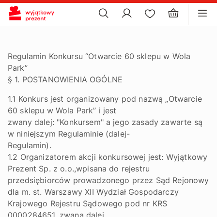
×
ustawienia plików cookie
×
Regulamin Konkursu “Otwarcie 60 sklepu w Wola
Park”
§ 1. POSTANOWIENIA OGÓLNE
1.1 Konkurs jest organizowany pod nazwą „Otwarcie
60 sklepu w Wola Park” i jest
zwany dalej: "Konkursem" a jego zasady zawarte są
w niniejszym Regulaminie (dalej-
Regulamin).
1.2 Organizatorem akcji konkursowej jest: Wyjątkowy
Prezent Sp. z o.o.,wpisana do rejestru
przedsiębiorców prowadzonego przez Sąd Rejonowy
dla m. st. Warszawy XII Wydział Gospodarczy
Krajowego Rejestru Sądowego pod nr KRS
0000284651, zwana dalej