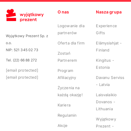
O nas
Nasza grupa
Logowanie dla
Experience
partnerów
Gifts
Wyjątkowy Prezent Sp. z
o.o.
Oferta dla firm
Elämyslahjat -
NIP: 521 345 02 73
Finland
Zostań
Tel. (22) 66 88 272
Partnerem
Kingitus -
Estonia
[email protected]
Program
[email protected]
Afiliacyjny
Davanu Serviss
- Latvia
Życzenia na
każdą okazję!
Laisvalaikio
Dovanos -
Kariera
Lithuania
Regulamin
Wyjątkowy
Akcje
Prezent -