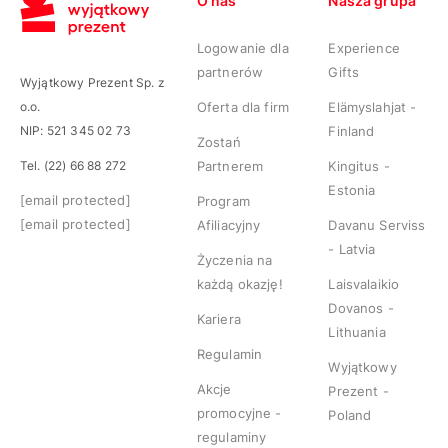
O nas
Nasza grupa
Logowanie dla
Experience
partnerów
Gifts
Wyjątkowy Prezent Sp. z
o.o.
Oferta dla firm
Elämyslahjat -
NIP: 521 345 02 73
Finland
Zostań
Tel. (22) 66 88 272
Partnerem
Kingitus -
Estonia
[email protected]
Program
[email protected]
Afiliacyjny
Davanu Serviss
- Latvia
Życzenia na
każdą okazję!
Laisvalaikio
Dovanos -
Kariera
Lithuania
Regulamin
Wyjątkowy
Akcje
Prezent -
promocyjne -
Poland
regulaminy