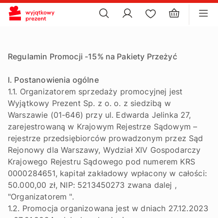
×
ustawienia plików cookie
×
Regulamin Promocji -15% na Pakiety Przeżyć
I. Postanowienia ogólne
1.1. Organizatorem sprzedaży promocyjnej jest
Wyjątkowy Prezent Sp. z o. o. z siedzibą w
Warszawie (01-646) przy ul. Edwarda Jelinka 27,
zarejestrowaną w Krajowym Rejestrze Sądowym –
rejestrze przedsiębiorców prowadzonym przez Sąd
Rejonowy dla Warszawy, Wydział XIV Gospodarczy
Krajowego Rejestru Sądowego pod numerem KRS
0000284651, kapitał zakładowy wpłacony w całości:
50.000,00 zł, NIP: 5213450273 zwana dalej ,
"Organizatorem ".
1.2. Promocja organizowana jest w dniach 27.12.2023