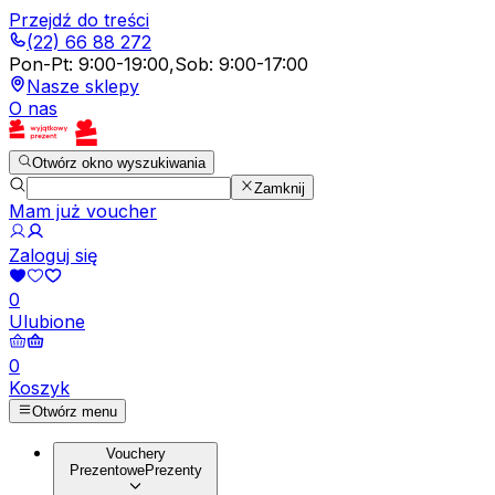
Przejdź do treści
(22) 66 88 272
Pon-Pt
:
9:00-19:00
,
Sob
:
9:00-17:00
Nasze sklepy
O nas
Otwórz okno wyszukiwania
Zamknij
Mam już voucher
Zaloguj się
0
Ulubione
0
Koszyk
Otwórz menu
Vouchery
Prezentowe
Prezenty