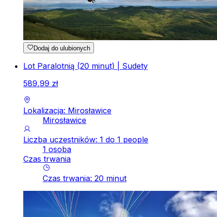
Dodaj do ulubionych
Lot Paralotnią (20 minut) | Sudety
589
,
99
zł
Lokalizacja: Mirosławice
Mirosławice
Liczba uczestników: 1 do 1 people
1 osoba
Czas trwania
Czas trwania
:
20
minut