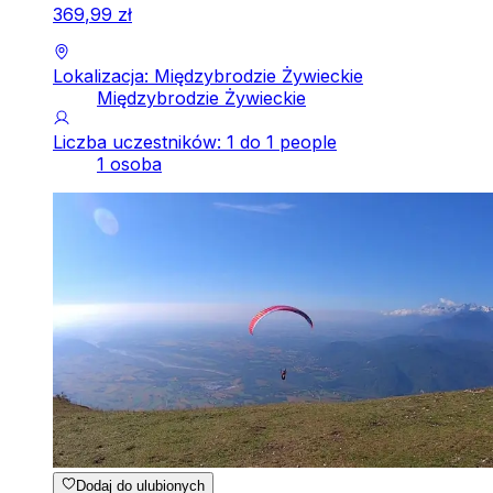
369
,
99
zł
Lokalizacja: Międzybrodzie Żywieckie
Międzybrodzie Żywieckie
Liczba uczestników: 1 do 1 people
1 osoba
Dodaj do ulubionych