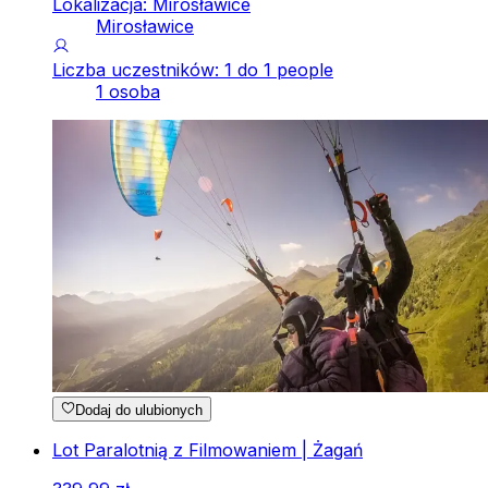
Lokalizacja: Mirosławice
Mirosławice
Liczba uczestników: 1 do 1 people
1 osoba
Dodaj do ulubionych
Lot Paralotnią z Filmowaniem | Żagań