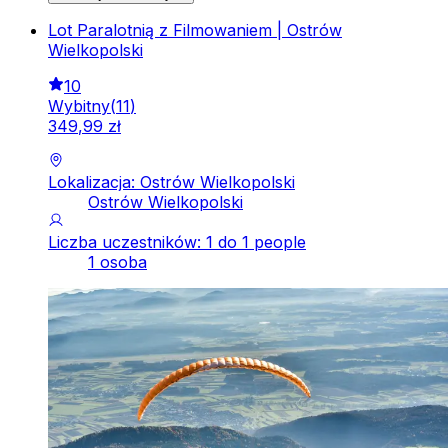
Lot Paralotnią z Filmowaniem | Ostrów
Wielkopolski
10
Wybitny
(
11
)
349
,
99
zł
Lokalizacja: Ostrów Wielkopolski
Ostrów Wielkopolski
Liczba uczestników: 1 do 1 people
1 osoba