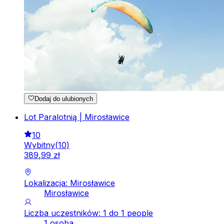
Dodaj do ulubionych
Lot Paralotnią | Mirosławice
10
Wybitny
(
10
)
389
,
99
zł
Lokalizacja: Mirosławice
Mirosławice
Liczba uczestników: 1 do 1 people
1 osoba