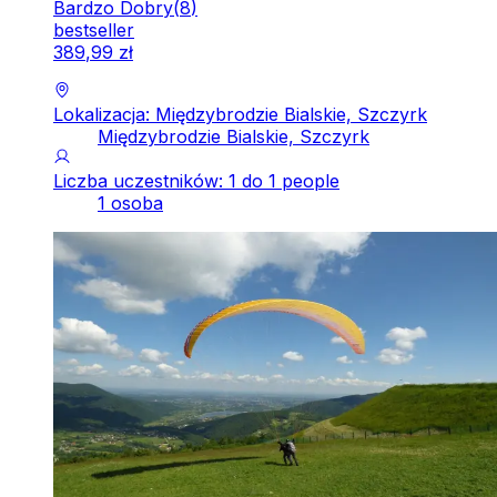
Bardzo Dobry
(
8
)
bestseller
389
,
99
zł
Lokalizacja: Międzybrodzie Bialskie, Szczyrk
Międzybrodzie Bialskie, Szczyrk
Liczba uczestników: 1 do 1 people
1 osoba