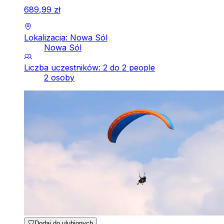
689
,
99
zł
Lokalizacja: Nowa Sól
Nowa Sól
Liczba uczestników: 2 do 2 people
2 osoby
Dodaj do ulubionych