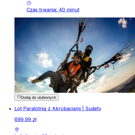
Czas trwania
:
40
minut
Dodaj do ulubionych
Lot Paralotnią z Akrobacjami | Sudety
699
,
99
zł