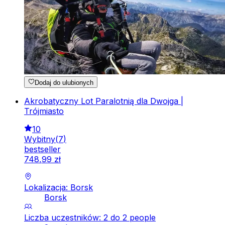
Dodaj do ulubionych
Akrobatyczny Lot Paralotnią dla Dwojga |
Trójmiasto
10
Wybitny
(
7
)
bestseller
748
,
99
zł
Lokalizacja: Borsk
Borsk
Liczba uczestników: 2 do 2 people