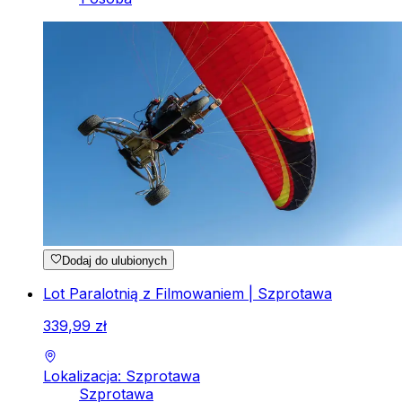
Dodaj do ulubionych
Lot Paralotnią z Filmowaniem | Szprotawa
339
,
99
zł
Lokalizacja: Szprotawa
Szprotawa