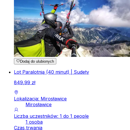
Dodaj do ulubionych
Lot Paralotnią (40 minut) | Sudety
849
,
99
zł
Lokalizacja: Mirosławice
Mirosławice
Liczba uczestników: 1 do 1 people
1 osoba
Czas trwania