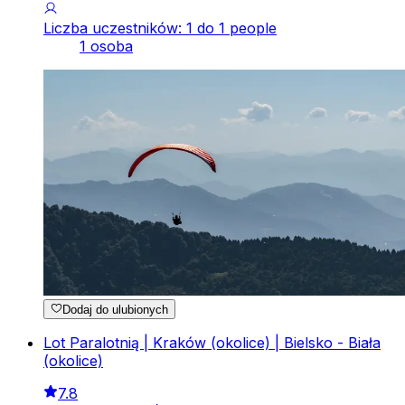
Liczba uczestników: 1 do 1 people
1 osoba
Dodaj do ulubionych
Lot Paralotnią | Kraków (okolice) | Bielsko - Biała
(okolice)
7.8