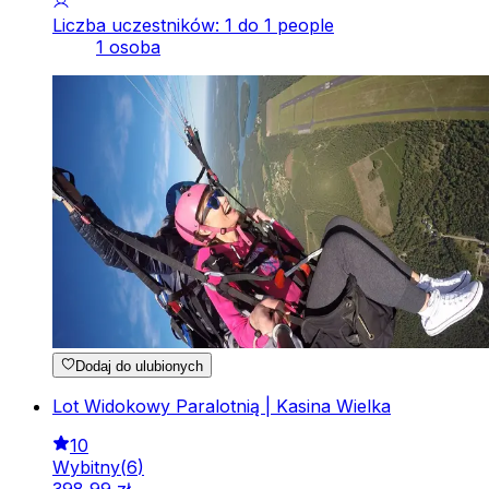
Liczba uczestników: 1 do 1 people
1 osoba
Dodaj do ulubionych
Lot Widokowy Paralotnią | Kasina Wielka
10
Wybitny
(
6
)
398
,
99
zł