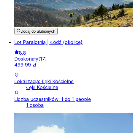
Dodaj do ulubionych
Lot Paralotnią | Łódź (okolice)
8.8
Doskonały
(
17
)
499
,
99
zł
Lokalizacja: Łęki Kościelne
Łęki Kościelne
Liczba uczestników: 1 do 1 people
1 osoba