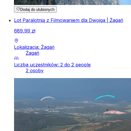
Dodaj do ulubionych
Lot Paralotnią z Filmowaniem dla Dwojga | Żagań
689
,
99
zł
Lokalizacja: Żagań
Żagań
Liczba uczestników: 2 do 2 people
2 osoby