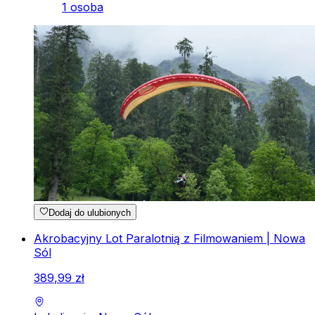
1 osoba
Dodaj do ulubionych
Akrobacyjny Lot Paralotnią z Filmowaniem | Nowa
Sól
389
,
99
zł