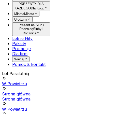
PREZENTY DLA
KAŻDEGO
Dla Kogo
Miasta
Miasta
Urodziny
Prezent na Ślub i
Rocznicę
Śluby i
Rocznice
Letnie Hity
Pakiety
Promocje
Dla firm
Więcej
Pomoc & kontakt
Lot Paralotnią
W Powietrzu
Strona główna
Strona główna
W Powietrzu