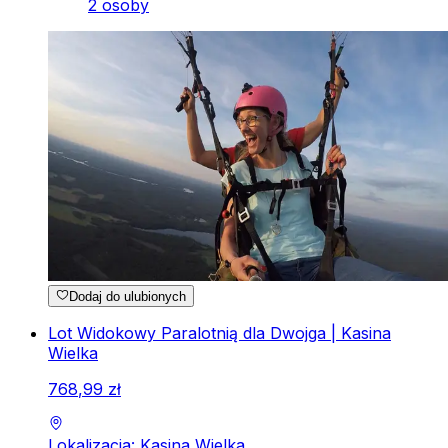
2 osoby
Dodaj do ulubionych
Lot Widokowy Paralotnią dla Dwojga | Kasina
Wielka
768
,
99
zł
Lokalizacja: Kasina Wielka