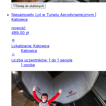
Dodaj do ulubionych
Niesamowity Lot w Tunelu Aerodynamicznym |
Katowice
nowość
489
,
00
zł
Lokalizacja: Katowice
Katowice
Liczba uczestników: 1 do 1 people
1 osoba