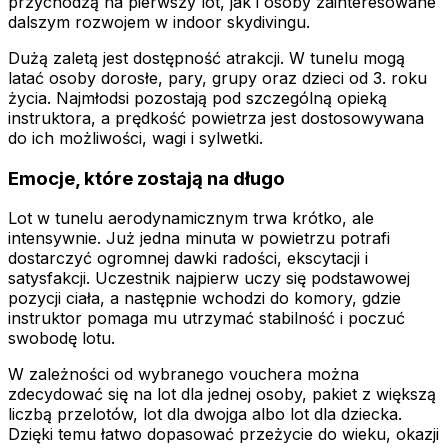
przychodzą na pierwszy lot, jak i osoby zainteresowane
dalszym rozwojem w indoor skydivingu.
Dużą zaletą jest dostępność atrakcji. W tunelu mogą
latać osoby dorosłe, pary, grupy oraz dzieci od 3. roku
życia. Najmłodsi pozostają pod szczególną opieką
instruktora, a prędkość powietrza jest dostosowywana
do ich możliwości, wagi i sylwetki.
Emocje, które zostają na długo
Lot w tunelu aerodynamicznym trwa krótko, ale
intensywnie. Już jedna minuta w powietrzu potrafi
dostarczyć ogromnej dawki radości, ekscytacji i
satysfakcji. Uczestnik najpierw uczy się podstawowej
pozycji ciała, a następnie wchodzi do komory, gdzie
instruktor pomaga mu utrzymać stabilność i poczuć
swobodę lotu.
W zależności od wybranego vouchera można
zdecydować się na lot dla jednej osoby, pakiet z większą
liczbą przelotów, lot dla dwojga albo lot dla dziecka.
Dzięki temu łatwo dopasować przeżycie do wieku, okazji