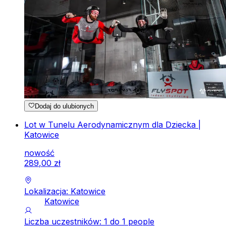
Dodaj do ulubionych
Lot w Tunelu Aerodynamicznym dla Dziecka |
Katowice
nowość
289
,
00
zł
Lokalizacja: Katowice
Katowice
Liczba uczestników: 1 do 1 people