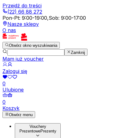
Przejdź do treści
(22) 66 88 272
Pon-Pt
:
9:00-19:00
,
Sob
:
9:00-17:00
Nasze sklepy
O nas
Otwórz okno wyszukiwania
Zamknij
Mam już voucher
Zaloguj się
0
Ulubione
0
Koszyk
Otwórz menu
Vouchery
Prezentowe
Prezenty