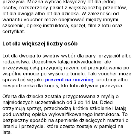
przeżycia. Można wybrać klasyczny lot dla jednej
osoby, rozszerzony pakiet z większą liczbą przelotów,
lot dla dwojga albo lot dla dziecka. W zależności od
wariantu voucher może obejmować między innymi
szkolenie, opiekę instruktora, sprzęt, film z lotu oraz
certyfikat.
Lot dla większej liczby osób
Lot dla dwojga to świetny wybór dla pary, przyjaciół albo
rodzeństwa. Uczestnicy latają indywidualnie, ale
przeżywają całą przygodę razem: od przygotowania po
wspólne emocje po wyjściu z tunelu. Taki voucher może
sprawdzić się jako
prezent na rocznicę
, urodziny albo
niespodzianka dla kogoś, kto lubi aktywne przeżycia.
Oferta dla dziecka została przygotowana z myślą o
najmłodszych uczestnikach od 3 do 14 lat. Dzieci
otrzymują sprzęt, przechodzą krótkie szkolenie i latają
pod uważną opieką wykwalifikowanego instruktora. To
bezpieczny sposób na spełnienie dziecięcych marzeń o
lataniu i przeżycie, które często zostaje w pamięci na
lata.