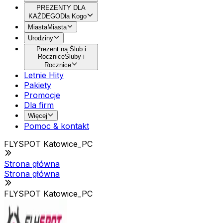
PREZENTY DLA
KAŻDEGO
Dla Kogo
Miasta
Miasta
Urodziny
Prezent na Ślub i
Rocznicę
Śluby i
Rocznice
Letnie Hity
Pakiety
Promocje
Dla firm
Więcej
Pomoc & kontakt
FLYSPOT Katowice_PC
Strona główna
Strona główna
FLYSPOT Katowice_PC