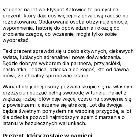
Voucher na lot we Flyspot Katowice to pomysł na
prezent, który daje coś więcej niż chwilową radość po
rozpakowaniu. Obdarowana osoba otrzymuje emocje,
wspomnienia, historię do opowiedzenia i okazję do
zrobienia czegoś, co wcześniej mogła tylko sobie
wyobrażać.
Taki prezent sprawdzi się u osób aktywnych, ciekawych
świata, lubiących adrenalinę i nowe doświadczenia.
Będzie dobrym wyborem dla partnera, przyjaciółki,
nastolatka, rodzica, dziecka albo kogoś, kto od dawna
mówi, że chciałby spróbować latania.
Wariant dla jednej osoby pozwala skupić się na własnym
przeżyciu i poczuć pełną swobodę w tunelu. Pakiet z
większą liczbą lotów daje więcej czasu na oswojenie się
z powietrzem i cieszenie się atrakcją. Lot dla dwojga
będzie świetnym pomysłem na wspólną przygodę, a lot
dla dziecka pozwoli najmłodszym spełnić marzenia o
lataniu w bezpiecznych warunkach.
Prezent, który zostaje w pamięci