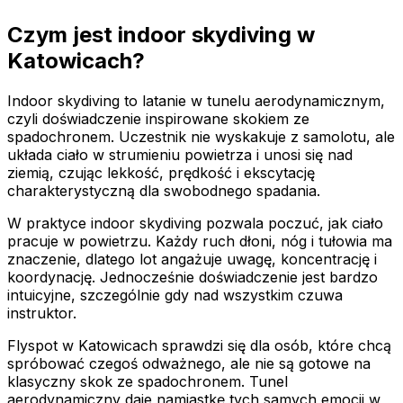
Czym jest indoor skydiving w
Katowicach?
Indoor skydiving to latanie w tunelu aerodynamicznym,
czyli doświadczenie inspirowane skokiem ze
spadochronem. Uczestnik nie wyskakuje z samolotu, ale
układa ciało w strumieniu powietrza i unosi się nad
ziemią, czując lekkość, prędkość i ekscytację
charakterystyczną dla swobodnego spadania.
W praktyce indoor skydiving pozwala poczuć, jak ciało
pracuje w powietrzu. Każdy ruch dłoni, nóg i tułowia ma
znaczenie, dlatego lot angażuje uwagę, koncentrację i
koordynację. Jednocześnie doświadczenie jest bardzo
intuicyjne, szczególnie gdy nad wszystkim czuwa
instruktor.
Flyspot w Katowicach sprawdzi się dla osób, które chcą
spróbować czegoś odważnego, ale nie są gotowe na
klasyczny skok ze spadochronem. Tunel
aerodynamiczny daje namiastkę tych samych emocji w