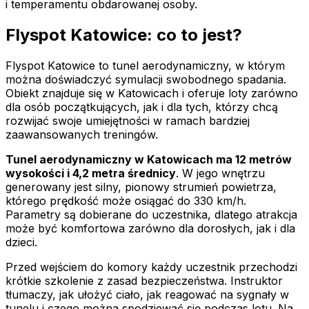
i temperamentu obdarowanej osoby.
Flyspot Katowice: co to jest?
Flyspot Katowice to tunel aerodynamiczny, w którym
można doświadczyć symulacji swobodnego spadania.
Obiekt znajduje się w Katowicach i oferuje loty zarówno
dla osób początkujących, jak i dla tych, którzy chcą
rozwijać swoje umiejętności w ramach bardziej
zaawansowanych treningów.
Tunel aerodynamiczny w Katowicach ma 12 metrów
wysokości i 4,2 metra średnicy
. W jego wnętrzu
generowany jest silny, pionowy strumień powietrza,
którego prędkość może osiągać do 330 km/h.
Parametry są dobierane do uczestnika, dlatego atrakcja
może być komfortowa zarówno dla dorosłych, jak i dla
dzieci.
Przed wejściem do komory każdy uczestnik przechodzi
krótkie szkolenie z zasad bezpieczeństwa. Instruktor
tłumaczy, jak ułożyć ciało, jak reagować na sygnały w
tunelu i czego można spodziewać się podczas lotu. Na