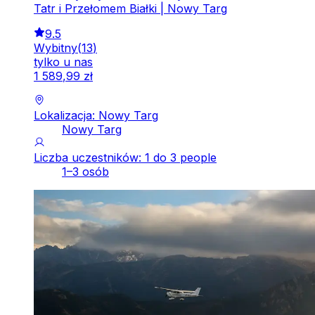
Tatr i Przełomem Białki | Nowy Targ
9.5
Wybitny
(
13
)
tylko u nas
1
589
,
99
zł
Lokalizacja: Nowy Targ
Nowy Targ
Liczba uczestników: 1 do 3 people
1–3 osób