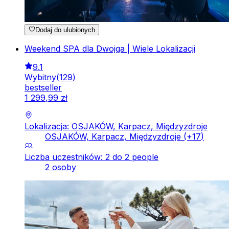
Dodaj do ulubionych
Weekend SPA dla Dwojga | Wiele Lokalizacji
9.1
Wybitny
(
129
)
bestseller
1
299
,
99
zł
Lokalizacja: OSJAKÓW, Karpacz, Międzyzdroje
OSJAKÓW, Karpacz, Międzyzdroje
(+
17
)
Liczba uczestników: 2 do 2 people
2 osoby