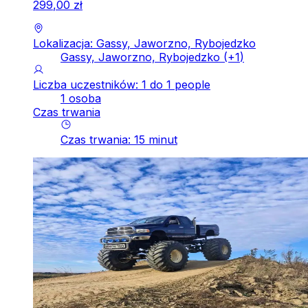
299
,
00
zł
Lokalizacja: Gassy, Jaworzno, Rybojedzko
Gassy, Jaworzno, Rybojedzko
(+
1
)
Liczba uczestników: 1 do 1 people
1 osoba
Czas trwania
Czas trwania
:
15
minut