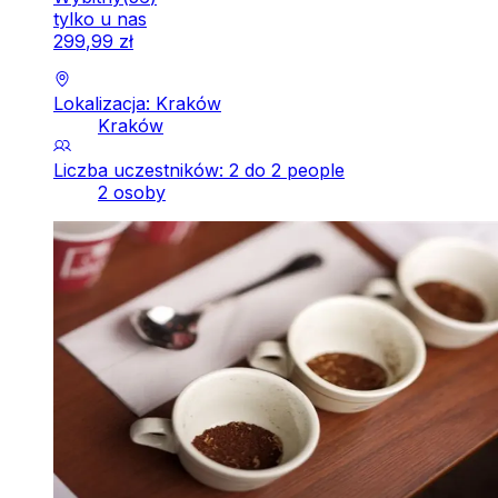
tylko u nas
299
,
99
zł
Lokalizacja: Kraków
Kraków
Liczba uczestników: 2 do 2 people
2 osoby