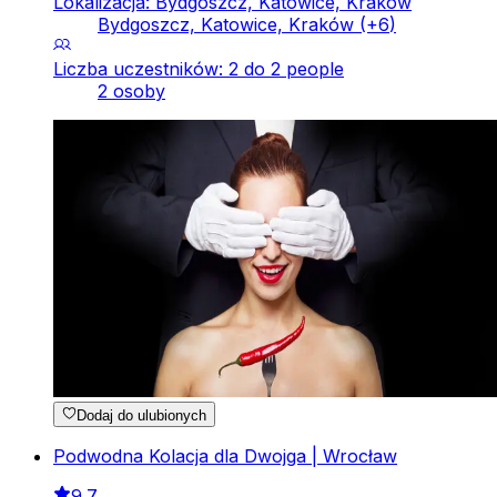
Lokalizacja: Bydgoszcz, Katowice, Kraków
Bydgoszcz, Katowice, Kraków
(+
6
)
Liczba uczestników: 2 do 2 people
2 osoby
Dodaj do ulubionych
Podwodna Kolacja dla Dwojga | Wrocław
9.7