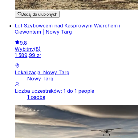
Dodaj do ulubionych
Lot Szybowcem nad Kasprowym Wierchem i
Giewontem | Nowy Targ
9.8
Wybitny
(
8
)
1
589
,
99
zł
Lokalizacja: Nowy Targ
Nowy Targ
Liczba uczestników: 1 do 1 people
1 osoba