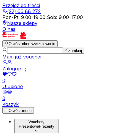
Przejdź do treści
(22) 66 88 272
Pon-Pt
:
9:00-19:00
,
Sob
:
9:00-17:00
Nasze sklepy
O nas
Otwórz okno wyszukiwania
Zamknij
Mam już voucher
Zaloguj się
0
Ulubione
0
Koszyk
Otwórz menu
Vouchery
Prezentowe
Prezenty