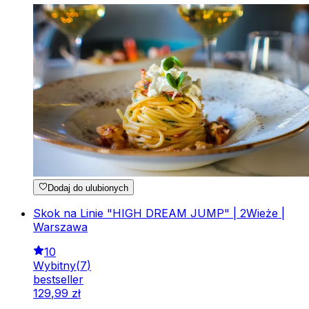
Dodaj do ulubionych
Skok na Linie "HIGH DREAM JUMP" | 2Wieże |
Warszawa
10
Wybitny
(
7
)
bestseller
129
,
99
zł