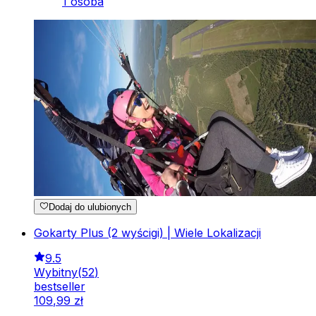
1 osoba
Dodaj do ulubionych
Gokarty Plus (2 wyścigi) | Wiele Lokalizacji
9.5
Wybitny
(
52
)
bestseller
109
,
99
zł