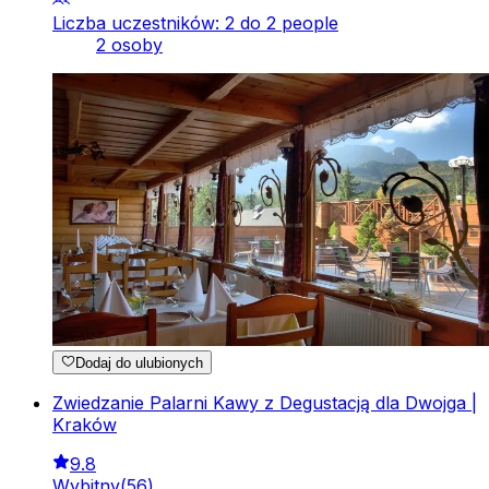
Liczba uczestników: 2 do 2 people
2 osoby
Dodaj do ulubionych
Zwiedzanie Palarni Kawy z Degustacją dla Dwojga |
Kraków
9.8
Wybitny
(
56
)