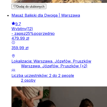
Dodaj do ulubionych
Masaż Balijski dla Dwojga | Warszawa
9.7
Wybitny
(
12
)
-
zapisz
25
%
poprzednio
479
,
99
zł
359
,
99
zł
Lokalizacja: Warszawa, Józefów, Pruszków
Warszawa, Józefów, Pruszków
(+
2
)
Liczba uczestników: 2 do 2 people
2 osoby