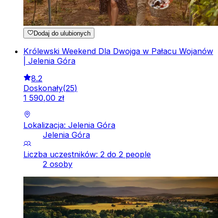
Dodaj do ulubionych
Królewski Weekend Dla Dwojga w Pałacu Wojanów
| Jelenia Góra
8.2
Doskonały
(
25
)
1
590
,
00
zł
Lokalizacja: Jelenia Góra
Jelenia Góra
Liczba uczestników: 2 do 2 people
2 osoby