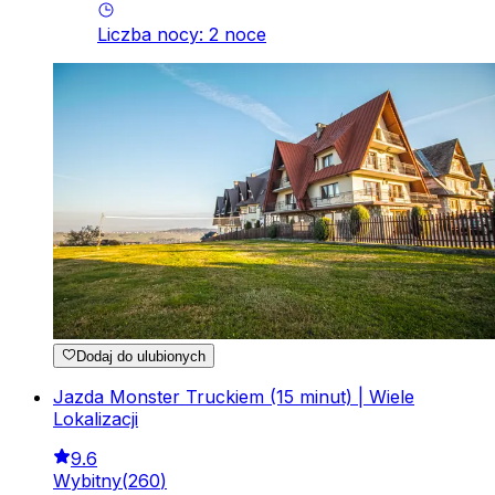
Liczba nocy
:
2
noce
Dodaj do ulubionych
Jazda Monster Truckiem (15 minut) | Wiele
Lokalizacji
9.6
Wybitny
(
260
)