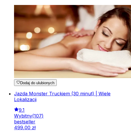
Dodaj do ulubionych
Jazda Monster Truckiem (30 minut) | Wiele
Lokalizacji
9.1
Wybitny
(
107
)
bestseller
499
,
00
zł