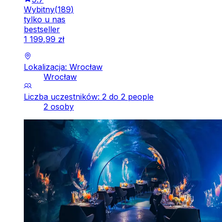
Wybitny
(
189
)
tylko u nas
bestseller
1
199
,
99
zł
Lokalizacja: Wrocław
Wrocław
Liczba uczestników: 2 do 2 people
2 osoby