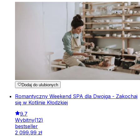
Dodaj do ulubionych
Romantyczny Weekend SPA dla Dwojga - Zakochaj
się w Kotlinie Kłodzkiej
9.7
Wybitny
(
12
)
bestseller
2
099
,
99
zł