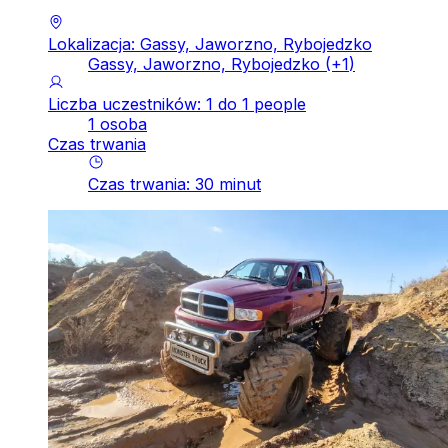
Lokalizacja: Gassy, Jaworzno, Rybojedzko
Gassy, Jaworzno, Rybojedzko
(+
1
)
Liczba uczestników: 1 do 1 people
1 osoba
Czas trwania
Czas trwania
:
30
minut