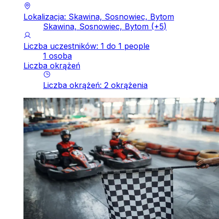
Lokalizacja: Skawina, Sosnowiec, Bytom
Skawina, Sosnowiec, Bytom
(+
5
)
Liczba uczestników: 1 do 1 people
1 osoba
Liczba okrążeń
Liczba okrążeń
:
2
okrążenia