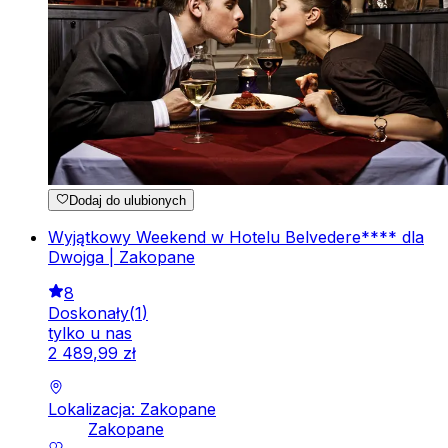
Dodaj do ulubionych
Wyjątkowy Weekend w Hotelu Belvedere**** dla
Dwojga | Zakopane
8
Doskonały
(
1
)
tylko u nas
2
489
,
99
zł
Lokalizacja: Zakopane
Zakopane