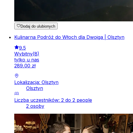
Dodaj do ulubionych
Kulinarna Podróż do Włoch dla Dwojga | Olsztyn
9.5
Wybitny
(
8
)
tylko u nas
289
,
00
zł
Lokalizacja: Olsztyn
Olsztyn
Liczba uczestników: 2 do 2 people
2 osoby