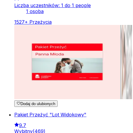
Liczba uczestników: 1 do 1 people
1 osoba
1527
+
Przeżycia
Dodaj do ulubionych
Pakiet Przeżyć "Lot Widokowy"
9.7
Wybitny
(
469
)