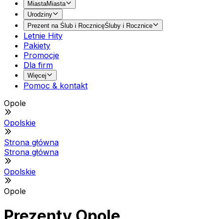
Miasta
Miasta
Urodziny
Prezent na Ślub i Rocznicę
Śluby i Rocznice
Letnie Hity
Pakiety
Promocje
Dla firm
Więcej
Pomoc & kontakt
Opole
Opolskie
Strona główna
Strona główna
Opolskie
Opole
Prezenty Opole