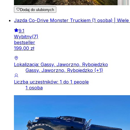
Dodaj do ulubionych
Jazda Co-Drive Monster Truckiem (1 osoba) | Wiele L
9.1
Wybitny
(
7
)
bestseller
199
,
00
zł
Lokalizacja: Gassy, Jaworzno, Rybojedzko
Gassy, Jaworzno, Rybojedzko
(+
1
)
Liczba uczestników: 1 do 1 people
1 osoba