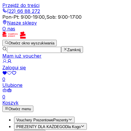
Przejdź do treści
(22) 66 88 272
Pon-Pt
:
9:00-19:00
,
Sob
:
9:00-17:00
Nasze sklepy
O nas
Otwórz okno wyszukiwania
Zamknij
Mam już voucher
Zaloguj się
0
Ulubione
0
Koszyk
Otwórz menu
Vouchery Prezentowe
Prezenty
PREZENTY DLA KAŻDEGO
Dla Kogo