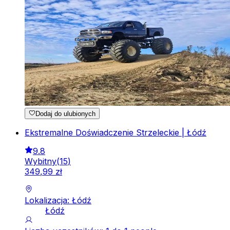
Dodaj do ulubionych
Ekstremalne Doświadczenie Strzeleckie | Łódź
9.8
Wybitny
(
15
)
349
,
99
zł
Lokalizacja: Łódź
Łódź