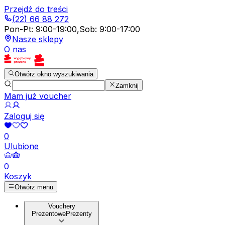
Przejdź do treści
(22) 66 88 272
Pon-Pt
:
9:00-19:00
,
Sob
:
9:00-17:00
Nasze sklepy
O nas
Otwórz okno wyszukiwania
Zamknij
Mam już voucher
Zaloguj się
0
Ulubione
0
Koszyk
Otwórz menu
Vouchery
Prezentowe
Prezenty