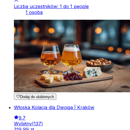
Liczba uczestników: 1 do 1 people
1 osoba
Dodaj do ulubionych
Włoska Kolacja dla Dwojga | Kraków
9.7
Wybitny
(
137
)
319
,
99
zł