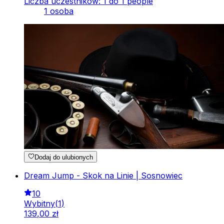
Liczba uczestników: 1 do 1 people
1 osoba
Dodaj do ulubionych
Dream Jump - Skok na Linie | Sosnowiec
10
Wybitny
(
1
)
139
,
00
zł