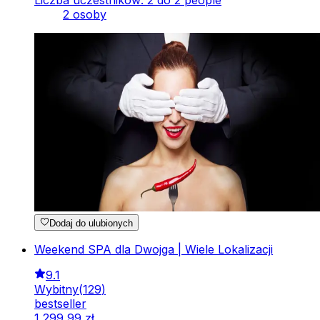
Liczba uczestników: 2 do 2 people
2 osoby
Dodaj do ulubionych
Weekend SPA dla Dwojga | Wiele Lokalizacji
9.1
Wybitny
(
129
)
bestseller
1
299
,
99
zł