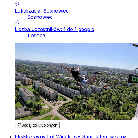
Lokalizacja: Sosnowiec
Sosnowiec
Liczba uczestników: 1 do 1 people
1 osoba
Dodaj do ulubionych
Ekskluzywny Lot Widokowy Samolotem wzdłuż