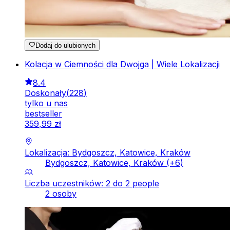
Dodaj do ulubionych
Kolacja w Ciemności dla Dwojga | Wiele Lokalizacji
8.4
Doskonały
(
228
)
tylko u nas
bestseller
359
,
99
zł
Lokalizacja: Bydgoszcz, Katowice, Kraków
Bydgoszcz, Katowice, Kraków
(+
6
)
Liczba uczestników: 2 do 2 people
2 osoby