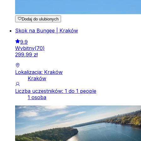
Dodaj do ulubionych
Skok na Bungee | Kraków
9.9
Wybitny
(
70
)
299
,
99
zł
Lokalizacja: Kraków
Kraków
Liczba uczestników: 1 do 1 people
1 osoba