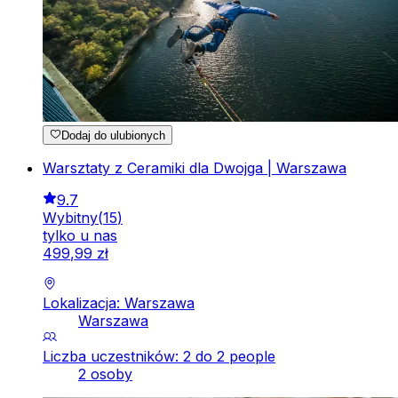
Dodaj do ulubionych
Warsztaty z Ceramiki dla Dwojga | Warszawa
9.7
Wybitny
(
15
)
tylko u nas
499
,
99
zł
Lokalizacja: Warszawa
Warszawa
Liczba uczestników: 2 do 2 people
2 osoby