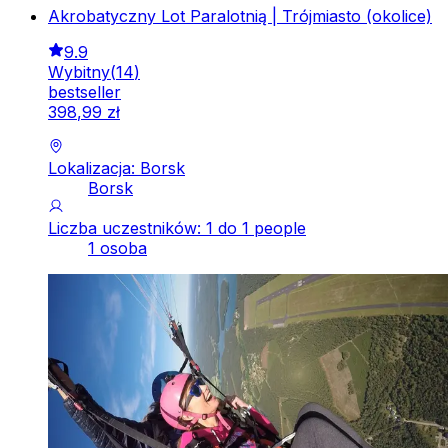
Akrobatyczny Lot Paralotnią | Trójmiasto (okolice)
9.9
Wybitny
(
14
)
bestseller
398
,
99
zł
Lokalizacja: Borsk
Borsk
Liczba uczestników: 1 do 1 people
1 osoba