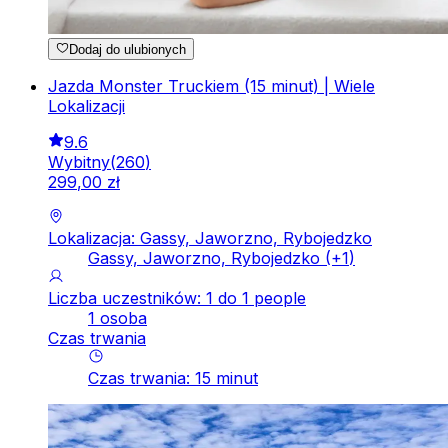
Dodaj do ulubionych
Jazda Monster Truckiem (15 minut) | Wiele
Lokalizacji
9.6
Wybitny
(
260
)
299
,
00
zł
Lokalizacja: Gassy, Jaworzno, Rybojedzko
Gassy, Jaworzno, Rybojedzko
(+
1
)
Liczba uczestników: 1 do 1 people
1 osoba
Czas trwania
Czas trwania
:
15
minut