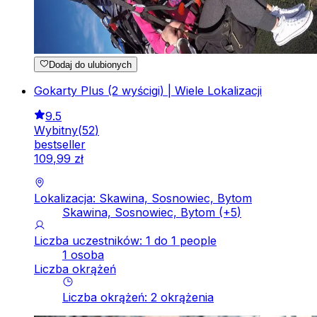
Dodaj do ulubionych
Gokarty Plus (2 wyścigi) | Wiele Lokalizacji
9.5
Wybitny
(
52
)
bestseller
109
,
99
zł
Lokalizacja: Skawina, Sosnowiec, Bytom
Skawina, Sosnowiec, Bytom
(+
5
)
Liczba uczestników: 1 do 1 people
1 osoba
Liczba okrążeń
Liczba okrążeń
:
2
okrążenia