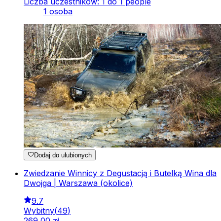
Liczba uczestników: 1 do 1 people
1 osoba
Dodaj do ulubionych
Zwiedzanie Winnicy z Degustacją i Butelką Wina dla
Dwojga | Warszawa (okolice)
9.7
Wybitny
(
49
)
269
,
00
zł