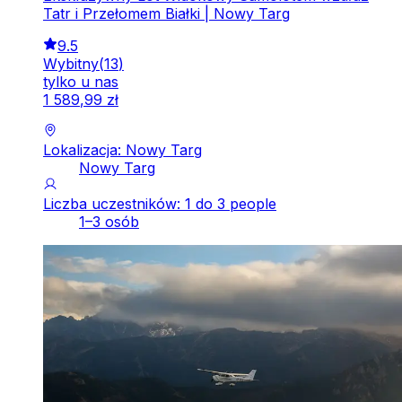
Tatr i Przełomem Białki | Nowy Targ
9.5
Wybitny
(
13
)
tylko u nas
1
589
,
99
zł
Lokalizacja: Nowy Targ
Nowy Targ
Liczba uczestników: 1 do 3 people
1–3 osób