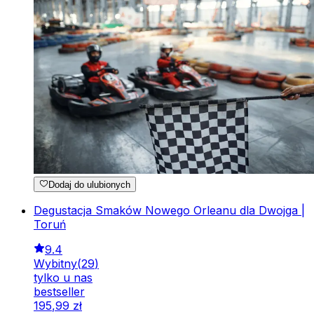
Dodaj do ulubionych
Degustacja Smaków Nowego Orleanu dla Dwojga |
Toruń
9.4
Wybitny
(
29
)
tylko u nas
bestseller
195
,
99
zł