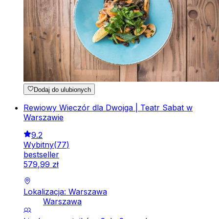
Dodaj do ulubionych
Rewiowy Wieczór dla Dwojga | Teatr Sabat w
Warszawie
9.2
Wybitny
(
77
)
bestseller
579
,
99
zł
Lokalizacja: Warszawa
Warszawa