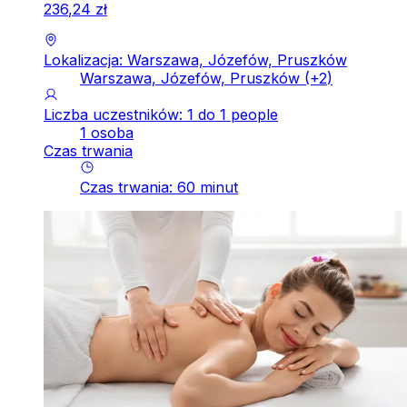
236
,
24
zł
Lokalizacja: Warszawa, Józefów, Pruszków
Warszawa, Józefów, Pruszków
(+
2
)
Liczba uczestników: 1 do 1 people
1 osoba
Czas trwania
Czas trwania
:
60
minut