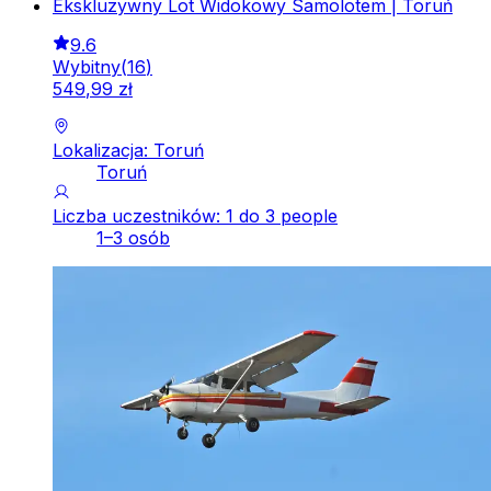
Ekskluzywny Lot Widokowy Samolotem | Toruń
9.6
Wybitny
(
16
)
549
,
99
zł
Lokalizacja: Toruń
Toruń
Liczba uczestników: 1 do 3 people
1–3 osób