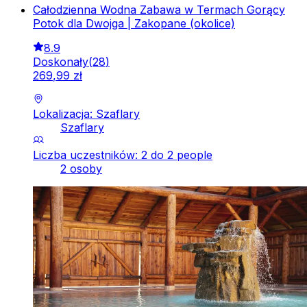
Całodzienna Wodna Zabawa w Termach Gorący
Potok dla Dwojga | Zakopane (okolice)
8.9
Doskonały
(
28
)
269
,
99
zł
Lokalizacja: Szaflary
Szaflary
Liczba uczestników: 2 do 2 people
2 osoby