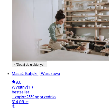
Dodaj do ulubionych
Masaż Balijski | Warszawa
9.6
Wybitny
(
11
)
bestseller
-
zapisz
25
%
poprzednio
314
,
99
zł