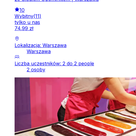
10
Wybitny
(
11
)
tylko u nas
74
,
99
zł
Lokalizacja: Warszawa
Warszawa
Liczba uczestników: 2 do 2 people
2 osoby