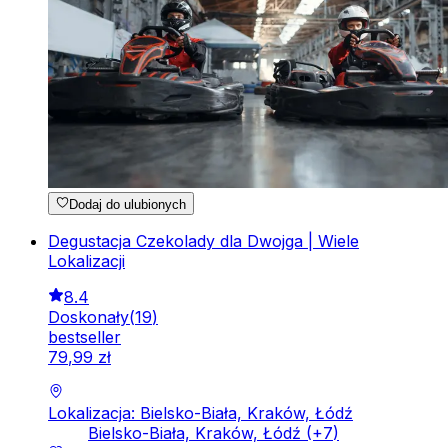
Dodaj do ulubionych
Degustacja Czekolady dla Dwojga | Wiele
Lokalizacji
8.4
Doskonały
(
19
)
bestseller
79
,
99
zł
Lokalizacja: Bielsko-Biała, Kraków, Łódź
Bielsko-Biała, Kraków, Łódź
(+
7
)