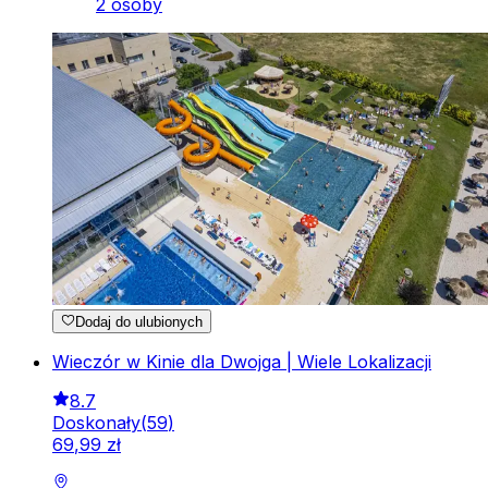
2 osoby
Dodaj do ulubionych
Wieczór w Kinie dla Dwojga | Wiele Lokalizacji
8.7
Doskonały
(
59
)
69
,
99
zł