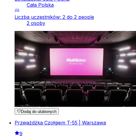
Cała Polska
Liczba uczestników: 2 do 2 people
2 osoby
Dodaj do ulubionych
Przejażdżka Czołgiem T-55 | Warszawa
9