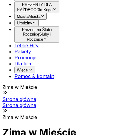
PREZENTY DLA
KAŻDEGO
Dla Kogo
Miasta
Miasta
Urodziny
Prezent na Ślub i
Rocznicę
Śluby i
Rocznice
Letnie Hity
Pakiety
Promocje
Dla firm
Więcej
Pomoc & kontakt
Zima w Mieście
Strona główna
Strona główna
Zima w Mieście
Zima w Mieście