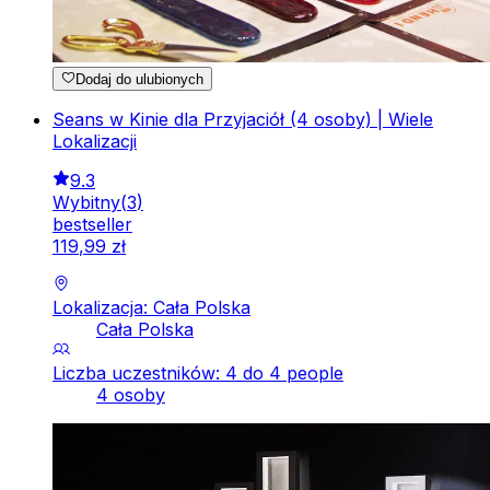
Dodaj do ulubionych
Seans w Kinie dla Przyjaciół (4 osoby) | Wiele
Lokalizacji
9.3
Wybitny
(
3
)
bestseller
119
,
99
zł
Lokalizacja: Cała Polska
Cała Polska
Liczba uczestników: 4 do 4 people
4 osoby