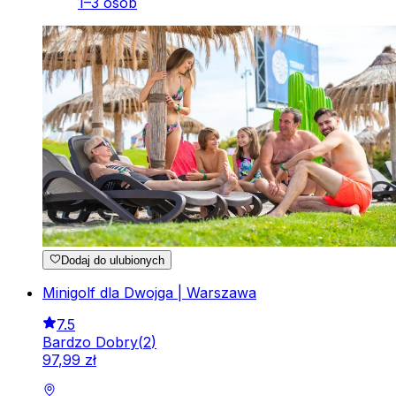
1–3 osób
Dodaj do ulubionych
Minigolf dla Dwojga | Warszawa
7.5
Bardzo Dobry
(
2
)
97
,
99
zł