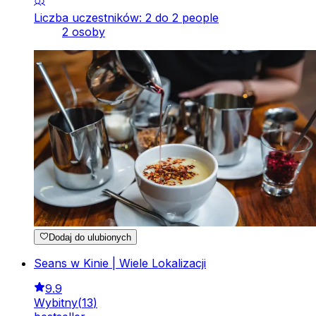
Liczba uczestników: 2 do 2 people
2 osoby
Dodaj do ulubionych
Seans w Kinie | Wiele Lokalizacji
9.9
Wybitny
(
13
)