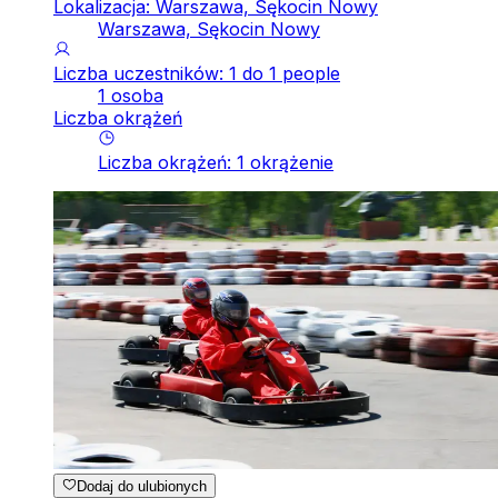
Lokalizacja: Warszawa, Sękocin Nowy
Warszawa, Sękocin Nowy
Liczba uczestników: 1 do 1 people
1 osoba
Liczba okrążeń
Liczba okrążeń
:
1
okrążenie
Dodaj do ulubionych