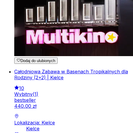
Dodaj do ulubionych
Całodniowa Zabawa w Basenach Tropikalnych dla
Rodziny (2+2) | Kielce
10
Wybitny
(
1
)
bestseller
440
,
00
zł
Lokalizacja: Kielce
Kielce