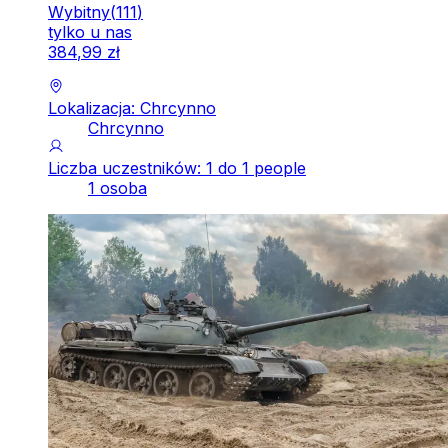
Wybitny
(
111
)
tylko u nas
384
,
99
zł
Lokalizacja: Chrcynno
Chrcynno
Liczba uczestników: 1 do 1 people
1 osoba