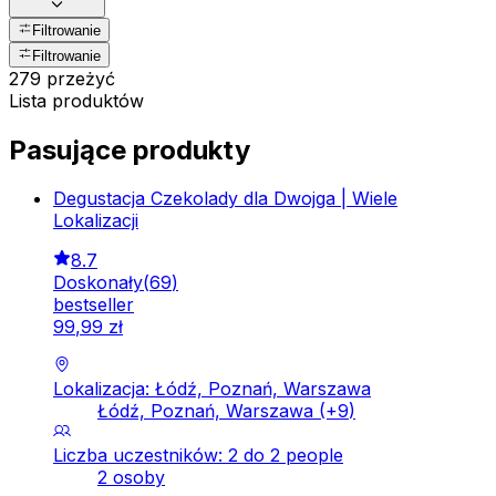
Filtrowanie
Filtrowanie
279 przeżyć
Lista produktów
Pasujące produkty
Degustacja Czekolady dla Dwojga | Wiele
Lokalizacji
8.7
Doskonały
(
69
)
bestseller
99
,
99
zł
Lokalizacja: Łódź, Poznań, Warszawa
Łódź, Poznań, Warszawa
(+
9
)
Liczba uczestników: 2 do 2 people
2 osoby