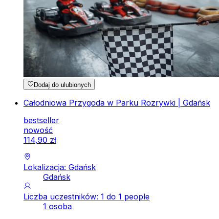
Dodaj do ulubionych
Całodniowa Przygoda w Parku Rozrywki | Gdańsk
bestseller
nowość
114
,
90
zł
Lokalizacja: Gdańsk
Gdańsk
Liczba uczestników: 1 do 1 people
1 osoba