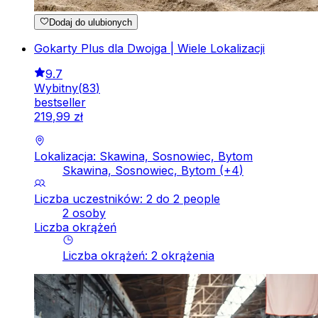
Dodaj do ulubionych
Gokarty Plus dla Dwojga | Wiele Lokalizacji
9.7
Wybitny
(
83
)
bestseller
219
,
99
zł
Lokalizacja: Skawina, Sosnowiec, Bytom
Skawina, Sosnowiec, Bytom
(+
4
)
Liczba uczestników: 2 do 2 people
2 osoby
Liczba okrążeń
Liczba okrążeń
:
2
okrążenia