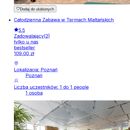
Dodaj do ulubionych
Całodzienna Zabawa w Termach Maltańskich
5.5
Zadowalający
(
2
)
tylko u nas
bestseller
109
,
00
zł
Lokalizacja: Poznań
Poznań
Liczba uczestników: 1 do 1 people
1 osoba