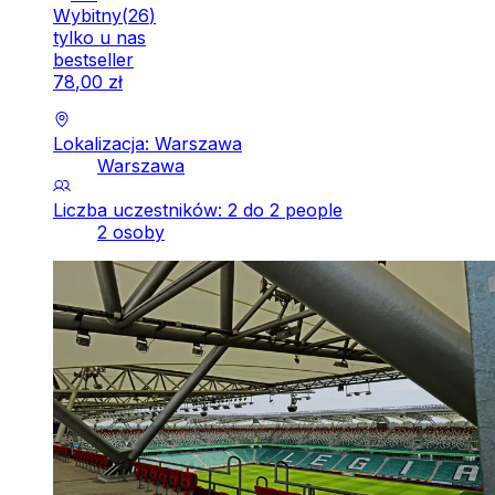
Wybitny
(
26
)
tylko u nas
bestseller
78
,
00
zł
Lokalizacja: Warszawa
Warszawa
Liczba uczestników: 2 do 2 people
2 osoby