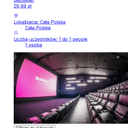
bestseller
29
,
99
zł
Lokalizacja: Cała Polska
Cała Polska
Liczba uczestników: 1 do 1 people
1 osoba