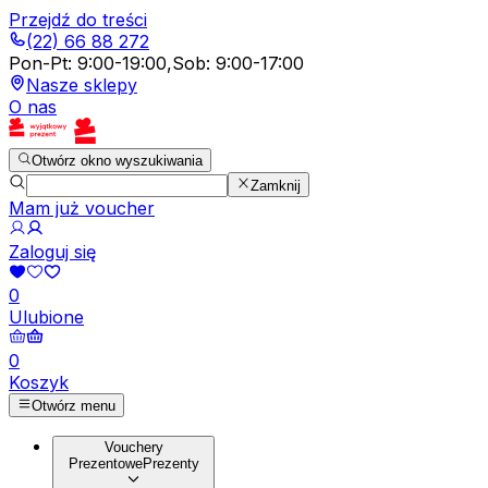
Przejdź do treści
(22) 66 88 272
Pon-Pt
:
9:00-19:00
,
Sob
:
9:00-17:00
Nasze sklepy
O nas
Otwórz okno wyszukiwania
Zamknij
Mam już voucher
Zaloguj się
0
Ulubione
0
Koszyk
Otwórz menu
Vouchery
Prezentowe
Prezenty