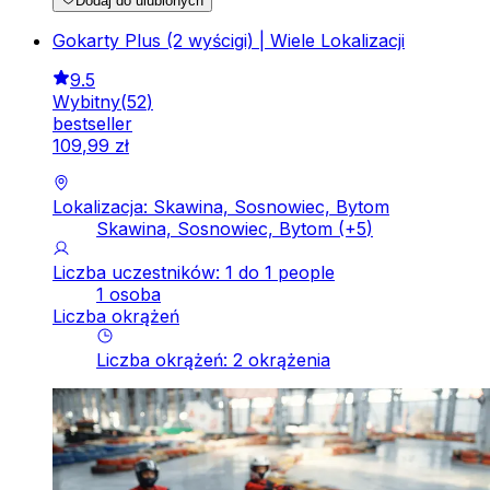
Dodaj do ulubionych
Gokarty Plus (2 wyścigi) | Wiele Lokalizacji
9.5
Wybitny
(
52
)
bestseller
109
,
99
zł
Lokalizacja: Skawina, Sosnowiec, Bytom
Skawina, Sosnowiec, Bytom
(+
5
)
Liczba uczestników: 1 do 1 people
1 osoba
Liczba okrążeń
Liczba okrążeń
:
2
okrążenia