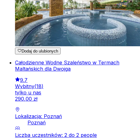
Dodaj do ulubionych
Całodzienne Wodne Szaleństwo w Termach
Maltańskich dla Dwojga
9.7
Wybitny
(
18
)
tylko u nas
290
,
00
zł
Lokalizacja: Poznań
Poznań
Liczba uczestników: 2 do 2 people