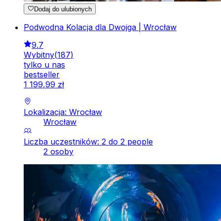
Dodaj do ulubionych
Podwodna Kolacja dla Dwojga | Wrocław
9.7
Wybitny
(
187
)
tylko u nas
bestseller
1
199
,
99
zł
Lokalizacja: Wrocław
Wrocław
Liczba uczestników: 2 do 2 people
2 osoby