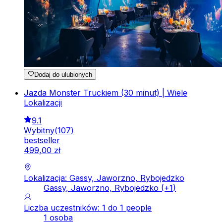
Dodaj do ulubionych
Jazda Monster Truckiem (30 minut) | Wiele
Lokalizacji
9.1
Wybitny
(
107
)
bestseller
499
,
00
zł
Lokalizacja: Gassy, Jaworzno, Rybojedzko
Gassy, Jaworzno, Rybojedzko
(+
1
)
Liczba uczestników: 1 do 1 people
1 osoba