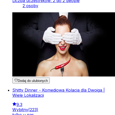
Liczba uczestników: 2 do 2 people
2 osoby
Dodaj do ulubionych
Shitty Dinner - Komediowa Kolacja dla Dwojga |
Wiele Lokalizacji
9.3
Wybitny
(
223
)
tylko u nas