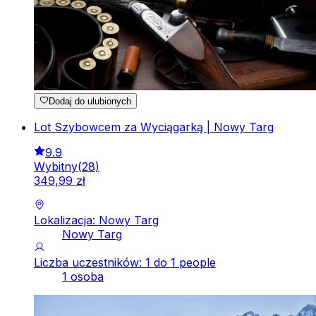
Dodaj do ulubionych
Lot Szybowcem za Wyciągarką | Nowy Targ
9.9
Wybitny
(
28
)
349
,
99
zł
Lokalizacja: Nowy Targ
Nowy Targ
Liczba uczestników: 1 do 1 people
1 osoba