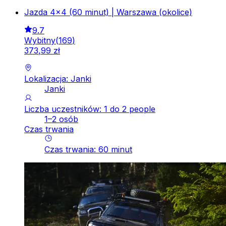
Jazda 4x4 (60 minut) | Warszawa (okolice)
9.7
Wybitny
(
169
)
373
,
99
zł
Lokalizacja: Janki
Janki
Liczba uczestników: 1 do 2 people
1–2 osób
Czas trwania
Czas trwania
:
60
minut