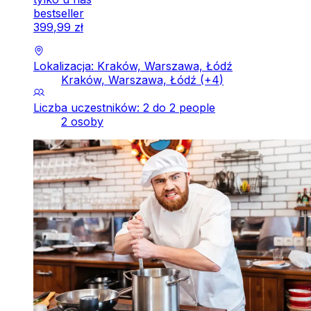
bestseller
399
,
99
zł
Lokalizacja: Kraków, Warszawa, Łódź
Kraków, Warszawa, Łódź
(+
4
)
Liczba uczestników: 2 do 2 people
2 osoby