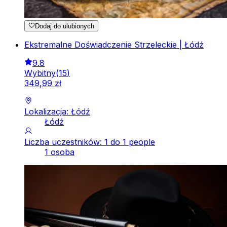
Dodaj do ulubionych
Ekstremalne Doświadczenie Strzeleckie | Łódź
9.8
Wybitny
(
15
)
349
,
99
zł
Lokalizacja: Łódź
Łódź
Liczba uczestników: 1 do 1 people
1 osoba