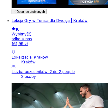
Dodaj do ulubionych
Lekcja Gry w Tenisa dla Dwojga | Kraków
10
Wybitny
(
2
)
tylko u nas
161
,
99
zł
Lokalizacja: Kraków
Kraków
Liczba uczestników: 2 do 2 people
2 osoby