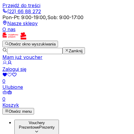
Przejdź do treści
(22) 66 88 272
Pon-Pt
:
9:00-19:00
,
Sob
:
9:00-17:00
Nasze sklepy
O nas
Otwórz okno wyszukiwania
Zamknij
Mam już voucher
Zaloguj się
0
Ulubione
0
Koszyk
Otwórz menu
Vouchery
Prezentowe
Prezenty