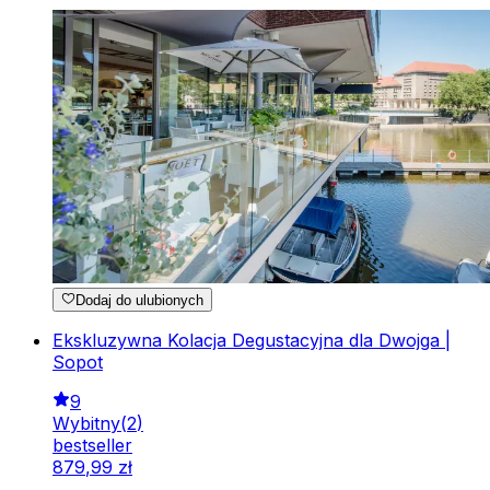
Dodaj do ulubionych
Ekskluzywna Kolacja Degustacyjna dla Dwojga |
Sopot
9
Wybitny
(
2
)
bestseller
879
,
99
zł