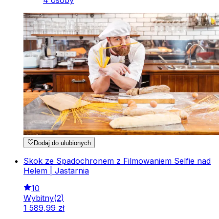
4 osoby
Dodaj do ulubionych
Skok ze Spadochronem z Filmowaniem Selfie nad
Helem | Jastarnia
10
Wybitny
(
2
)
1
589
,
99
zł