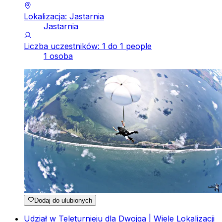
Lokalizacja: Jastarnia
Jastarnia
Liczba uczestników: 1 do 1 people
1 osoba
Dodaj do ulubionych
Udział w Teleturnieju dla Dwojga | Wiele Lokalizacji