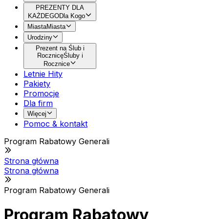
PREZENTY DLA
KAŻDEGO
Dla Kogo
Miasta
Miasta
Urodziny
Prezent na Ślub i
Rocznicę
Śluby i
Rocznice
Letnie Hity
Pakiety
Promocje
Dla firm
Więcej
Pomoc & kontakt
Program Rabatowy Generali
Strona główna
Strona główna
Program Rabatowy Generali
Program Rabatowy