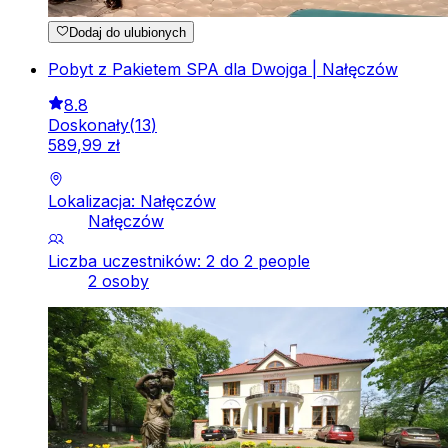
Dodaj do ulubionych
Pobyt z Pakietem SPA dla Dwojga | Nałęczów
8.8
Doskonały
(
13
)
589
,
99
zł
Lokalizacja: Nałęczów
Nałęczów
Liczba uczestników: 2 do 2 people
2 osoby