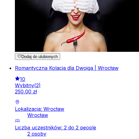
Dodaj do ulubionych
Romantyczna Kolacja dla Dwojga | Wrocław
10
Wybitny
(
2
)
250
,
00
zł
Lokalizacja: Wrocław
Wrocław
Liczba uczestników: 2 do 2 people
2 osoby