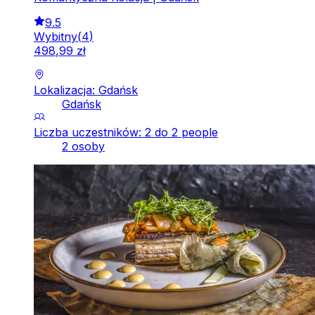
9.5
Wybitny
(
4
)
498
,
99
zł
Lokalizacja: Gdańsk
Gdańsk
Liczba uczestników: 2 do 2 people
2 osoby