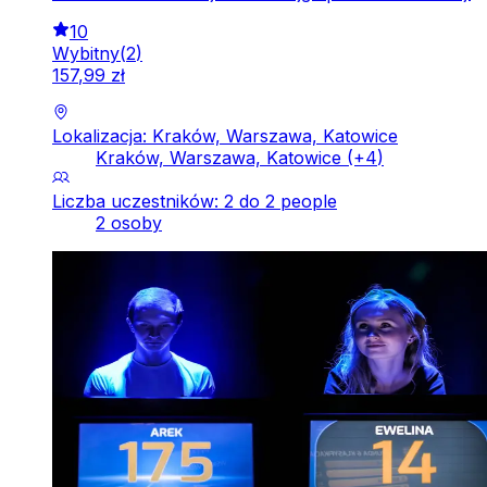
10
Wybitny
(
2
)
157
,
99
zł
Lokalizacja: Kraków, Warszawa, Katowice
Kraków, Warszawa, Katowice
(+
4
)
Liczba uczestników: 2 do 2 people
2 osoby