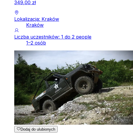
349
,
00
zł
Lokalizacja: Kraków
Kraków
Liczba uczestników: 1 do 2 people
1–2 osób
Dodaj do ulubionych