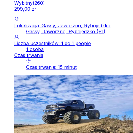
Wybitny
(
260
)
299
,
00
zł
Lokalizacja: Gassy, Jaworzno, Rybojedzko
Gassy, Jaworzno, Rybojedzko
(+
1
)
Liczba uczestników: 1 do 1 people
1 osoba
Czas trwania
Czas trwania
:
15
minut