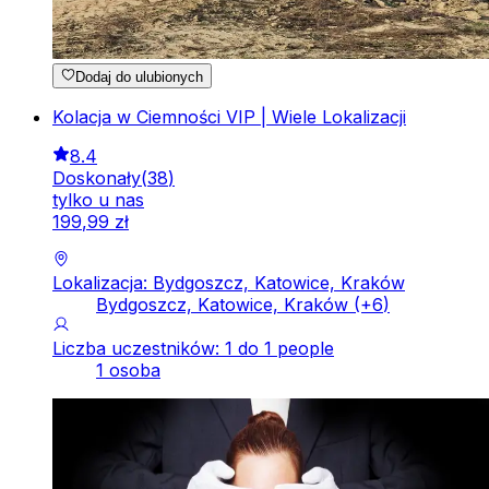
Dodaj do ulubionych
Kolacja w Ciemności VIP | Wiele Lokalizacji
8.4
Doskonały
(
38
)
tylko u nas
199
,
99
zł
Lokalizacja: Bydgoszcz, Katowice, Kraków
Bydgoszcz, Katowice, Kraków
(+
6
)
Liczba uczestników: 1 do 1 people
1 osoba