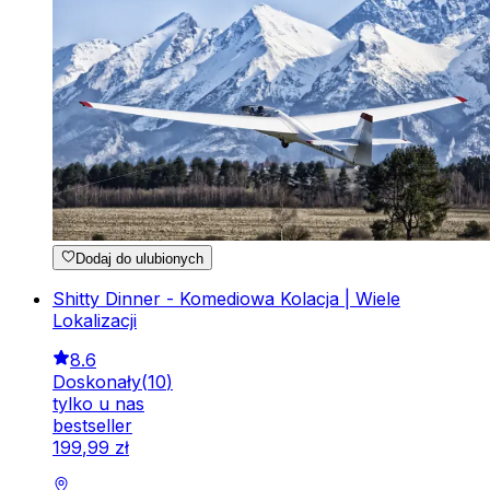
Dodaj do ulubionych
Shitty Dinner - Komediowa Kolacja | Wiele
Lokalizacji
8.6
Doskonały
(
10
)
tylko u nas
bestseller
199
,
99
zł