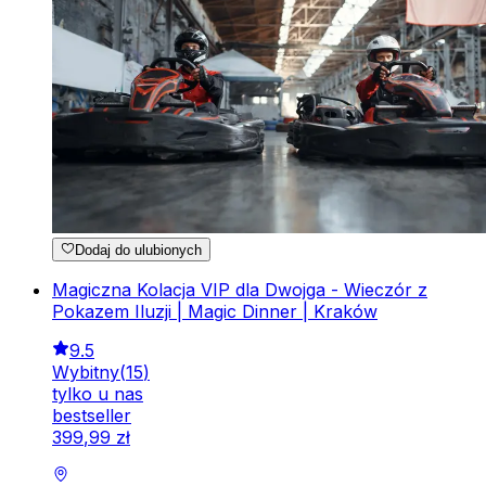
Dodaj do ulubionych
Magiczna Kolacja VIP dla Dwojga - Wieczór z
Pokazem Iluzji | Magic Dinner | Kraków
9.5
Wybitny
(
15
)
tylko u nas
bestseller
399
,
99
zł