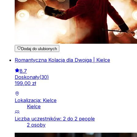
Dodaj do ulubionych
Romantyczna Kolacja dla Dwojga | Kielce
8.7
Doskonały
(
30
)
199
,
00
zł
Lokalizacja: Kielce
Kielce
Liczba uczestników: 2 do 2 people
2 osoby