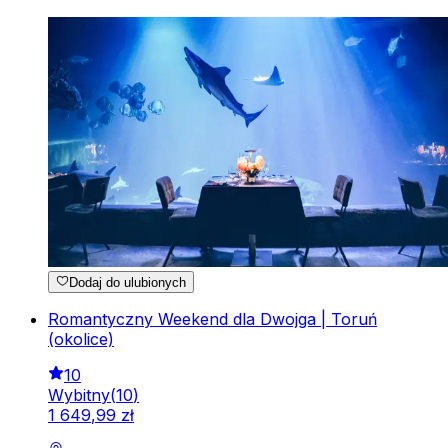
Dodaj do ulubionych
Romantyczny Weekend dla Dwojga | Toruń
(okolice)
10
Wybitny
(
10
)
1
649
,
99
zł