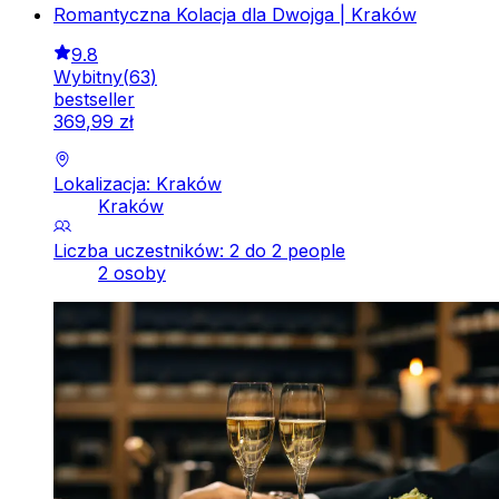
Romantyczna Kolacja dla Dwojga | Kraków
9.8
Wybitny
(
63
)
bestseller
369
,
99
zł
Lokalizacja: Kraków
Kraków
Liczba uczestników: 2 do 2 people
2 osoby