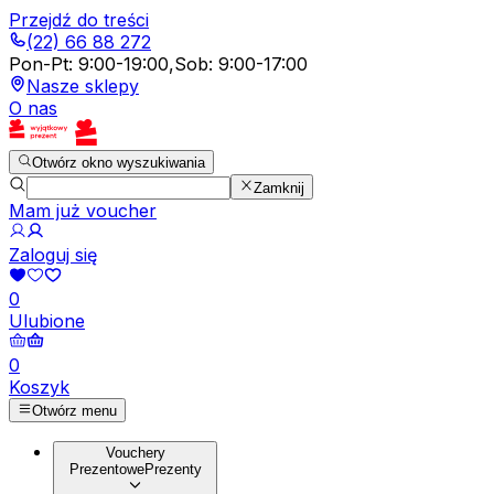
Przejdź do treści
(22) 66 88 272
Pon-Pt
:
9:00-19:00
,
Sob
:
9:00-17:00
Nasze sklepy
O nas
Otwórz okno wyszukiwania
Zamknij
Mam już voucher
Zaloguj się
0
Ulubione
0
Koszyk
Otwórz menu
Vouchery
Prezentowe
Prezenty