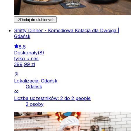
Dodaj do ulubionych
Shitty Dinner - Komediowa Kolacja dla Dwojga |
Gdańsk
8.6
Doskonały
(
8
)
tylko u nas
399
,
99
zł
Lokalizacja: Gdańsk
Gdańsk
Liczba uczestników: 2 do 2 people
2 osoby