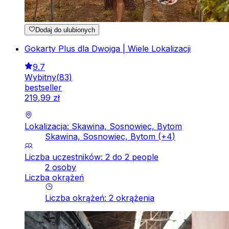
Dodaj do ulubionych
Gokarty Plus dla Dwojga | Wiele Lokalizacji
9.7
Wybitny
(
83
)
bestseller
219
,
99
zł
Lokalizacja: Skawina, Sosnowiec, Bytom
Skawina, Sosnowiec, Bytom
(+
4
)
Liczba uczestników: 2 do 2 people
2 osoby
Liczba okrążeń
Liczba okrążeń
:
2
okrążenia