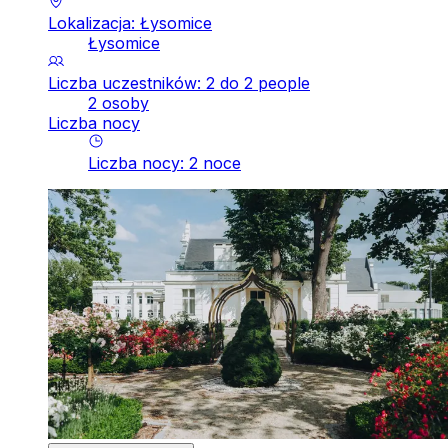
Lokalizacja: Łysomice
Łysomice
Liczba uczestników: 2 do 2 people
2 osoby
Liczba nocy
Liczba nocy
:
2
noce