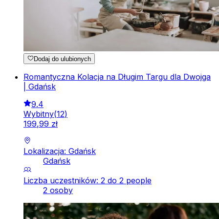
Dodaj do ulubionych
Romantyczna Kolacja na Długim Targu dla Dwojga
| Gdańsk
9.4
Wybitny
(
12
)
199
,
99
zł
Lokalizacja: Gdańsk
Gdańsk
Liczba uczestników: 2 do 2 people
2 osoby