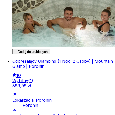
Dodaj do ulubionych
Odprężający Glamping (1 Noc, 2 Osoby) | Mountain
Glamp | Poronin
10
Wybitny
(
1
)
899
,
99
zł
Lokalizacja: Poronin
Poronin