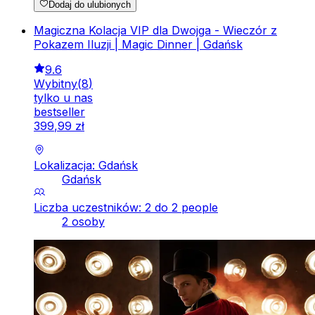
Dodaj do ulubionych
Magiczna Kolacja VIP dla Dwojga - Wieczór z
Pokazem Iluzji | Magic Dinner | Gdańsk
9.6
Wybitny
(
8
)
tylko u nas
bestseller
399
,
99
zł
Lokalizacja: Gdańsk
Gdańsk
Liczba uczestników: 2 do 2 people
2 osoby