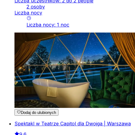
Liczba uczestników: 2 do 2 people
2 osoby
Liczba nocy
Liczba nocy
:
1
noc
Dodaj do ulubionych
Spektakl w Teatrze Capitol dla Dwojga | Warszawa
9.6