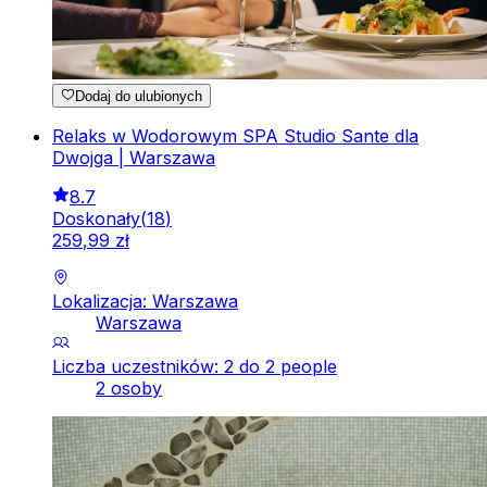
Dodaj do ulubionych
Relaks w Wodorowym SPA Studio Sante dla
Dwojga | Warszawa
8.7
Doskonały
(
18
)
259
,
99
zł
Lokalizacja: Warszawa
Warszawa
Liczba uczestników: 2 do 2 people
2 osoby