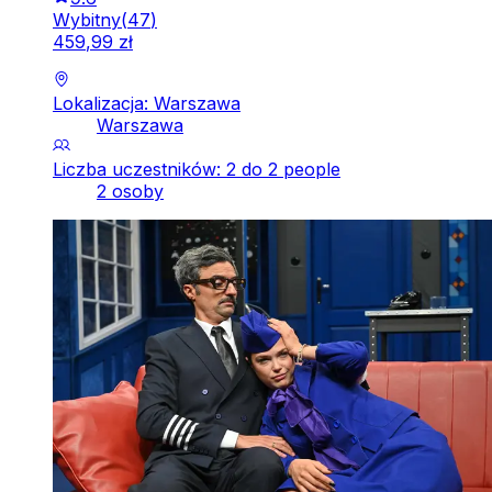
Wybitny
(
47
)
459
,
99
zł
Lokalizacja: Warszawa
Warszawa
Liczba uczestników: 2 do 2 people
2 osoby