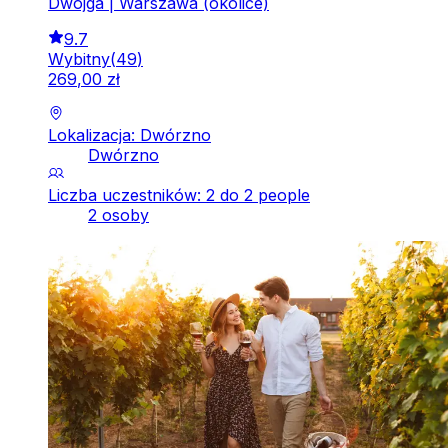
Dwojga | Warszawa (okolice)
9.7
Wybitny
(
49
)
269
,
00
zł
Lokalizacja: Dwórzno
Dwórzno
Liczba uczestników: 2 do 2 people
2 osoby