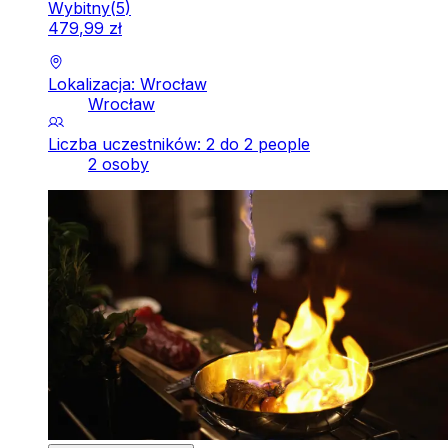
Wybitny
(
5
)
479
,
99
zł
Lokalizacja: Wrocław
Wrocław
Liczba uczestników: 2 do 2 people
2 osoby