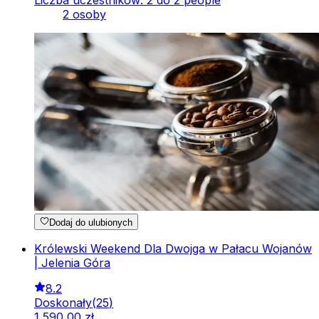
Liczba uczestników: 2 do 2 people
2 osoby
Dodaj do ulubionych
Królewski Weekend Dla Dwojga w Pałacu Wojanów
| Jelenia Góra
8.2
Doskonały
(
25
)
1
590
,
00
zł