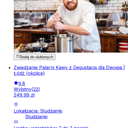
Dodaj do ulubionych
Zwiedzanie Palarni Kawy z Degustacją dla Dwojga |
Łódź (okolice)
9.8
Wybitny
(
22
)
249
,
99
zł
Lokalizacja: Studzianki
Studzianki