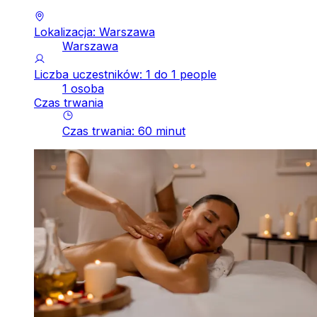
Lokalizacja: Warszawa
Warszawa
Liczba uczestników: 1 do 1 people
1 osoba
Czas trwania
Czas trwania
:
60
minut