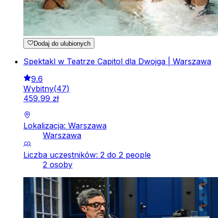
Dodaj do ulubionych
Spektakl w Teatrze Capitol dla Dwojga | Warszawa
9.6
Wybitny
(
47
)
459
,
99
zł
Lokalizacja: Warszawa
Warszawa
Liczba uczestników: 2 do 2 people
2 osoby