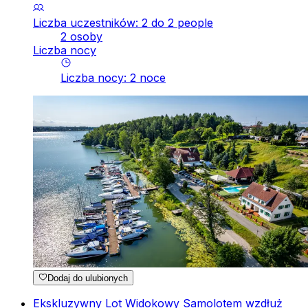
Liczba uczestników: 2 do 2 people
2 osoby
Liczba nocy
Liczba nocy
:
2
noce
Dodaj do ulubionych
Ekskluzywny Lot Widokowy Samolotem wzdłuż