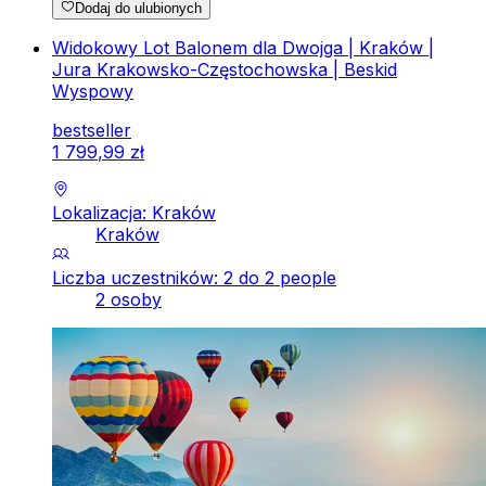
Dodaj do ulubionych
Widokowy Lot Balonem dla Dwojga | Kraków |
Jura Krakowsko-Częstochowska | Beskid
Wyspowy
bestseller
1
799
,
99
zł
Lokalizacja: Kraków
Kraków
Liczba uczestników: 2 do 2 people
2 osoby