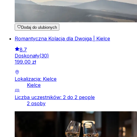
Dodaj do ulubionych
Romantyczna Kolacja dla Dwojga | Kielce
8.7
Doskonały
(
30
)
199
,
00
zł
Lokalizacja: Kielce
Kielce
Liczba uczestników: 2 do 2 people
2 osoby