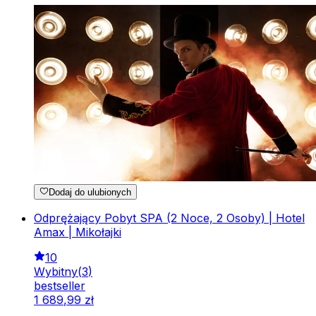
Dodaj do ulubionych
Odprężający Pobyt SPA (2 Noce, 2 Osoby) | Hotel
Amax | Mikołajki
10
Wybitny
(
3
)
bestseller
1
689
,
99
zł