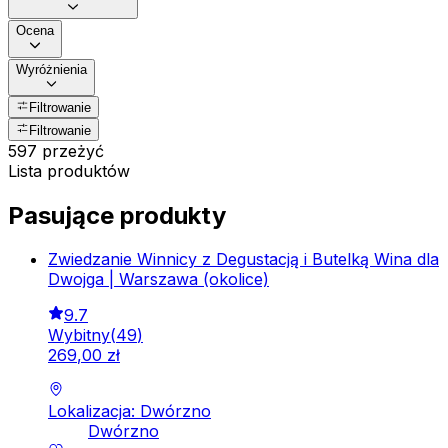
Ocena
Wyróżnienia
Filtrowanie
Filtrowanie
597 przeżyć
Lista produktów
Pasujące produkty
Zwiedzanie Winnicy z Degustacją i Butelką Wina dla
Dwojga | Warszawa (okolice)
9.7
Wybitny
(
49
)
269
,
00
zł
Lokalizacja: Dwórzno
Dwórzno