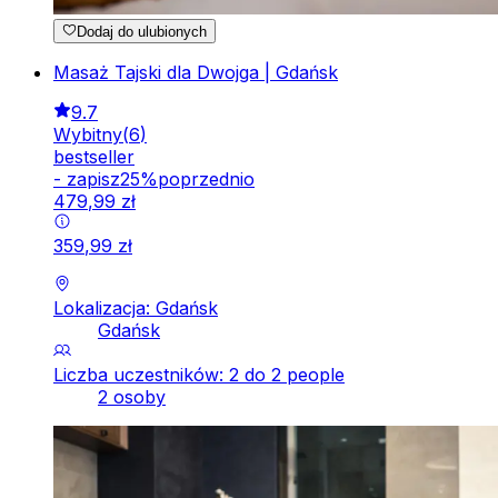
Dodaj do ulubionych
Masaż Tajski dla Dwojga | Gdańsk
9.7
Wybitny
(
6
)
bestseller
-
zapisz
25
%
poprzednio
479
,
99
zł
359
,
99
zł
Lokalizacja: Gdańsk
Gdańsk
Liczba uczestników: 2 do 2 people
2 osoby