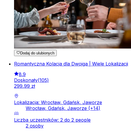
Dodaj do ulubionych
Romantyczna Kolacja dla Dwojga | Wiele Lokalizacji
8.9
Doskonały
(
105
)
299
,
99
zł
Lokalizacja: Wrocław, Gdańsk, Jaworze
Wrocław, Gdańsk, Jaworze
(+
14
)
Liczba uczestników: 2 do 2 people
2 osoby