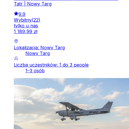
Tatr | Nowy Targ
9.9
Wybitny
(
22
)
tylko u nas
1
189
,
99
zł
Lokalizacja: Nowy Targ
Nowy Targ
Liczba uczestników: 1 do 3 people
1–3 osób