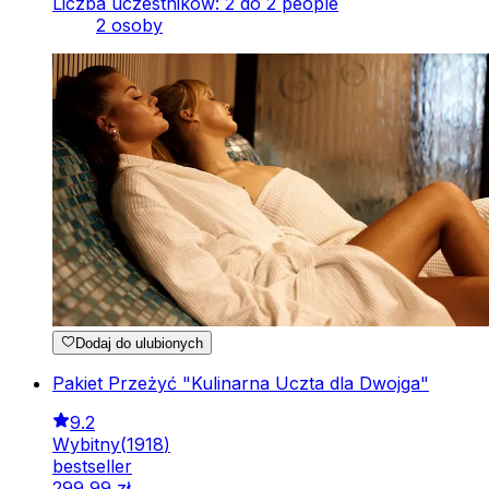
Liczba uczestników: 2 do 2 people
2 osoby
Dodaj do ulubionych
Pakiet Przeżyć "Kulinarna Uczta dla Dwojga"
9.2
Wybitny
(
1918
)
bestseller
299
,
99
zł