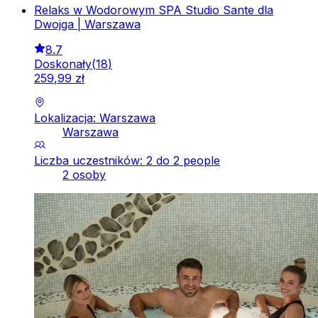
Relaks w Wodorowym SPA Studio Sante dla
Dwojga | Warszawa
8.7
Doskonały
(
18
)
259
,
99
zł
Lokalizacja: Warszawa
Warszawa
Liczba uczestników: 2 do 2 people
2 osoby