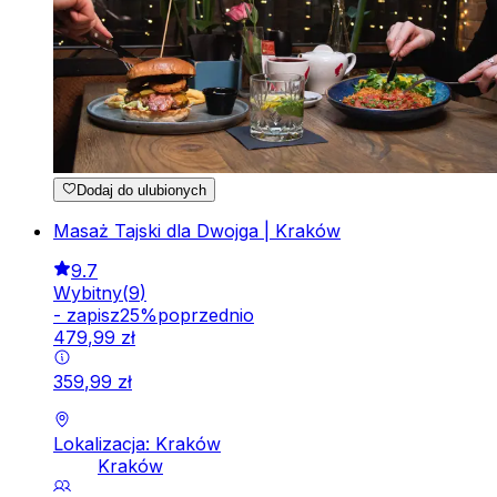
Dodaj do ulubionych
Masaż Tajski dla Dwojga | Kraków
9.7
Wybitny
(
9
)
-
zapisz
25
%
poprzednio
479
,
99
zł
359
,
99
zł
Lokalizacja: Kraków
Kraków