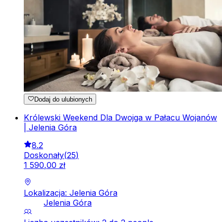
Dodaj do ulubionych
Królewski Weekend Dla Dwojga w Pałacu Wojanów
| Jelenia Góra
8.2
Doskonały
(
25
)
1
590
,
00
zł
Lokalizacja: Jelenia Góra
Jelenia Góra