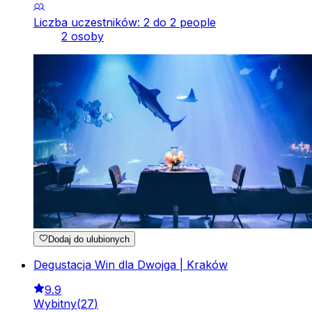
Liczba uczestników: 2 do 2 people
2 osoby
Dodaj do ulubionych
Degustacja Win dla Dwojga | Kraków
9.9
Wybitny
(
27
)