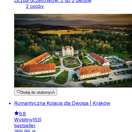
Liczba uczestników: 2 do 2 people
2 osoby
Dodaj do ulubionych
Romantyczna Kolacja dla Dwojga | Kraków
9.8
Wybitny
(
63
)
bestseller
369
,
99
zł