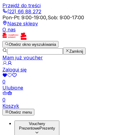
Przejdź do treści
(22) 66 88 272
Pon-Pt
:
9:00-19:00
,
Sob
:
9:00-17:00
Nasze sklepy
O nas
Otwórz okno wyszukiwania
Zamknij
Mam już voucher
Zaloguj się
0
Ulubione
0
Koszyk
Otwórz menu
Vouchery
Prezentowe
Prezenty