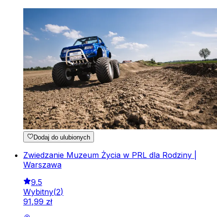
Dodaj do ulubionych
Zwiedzanie Muzeum Życia w PRL dla Rodziny |
Warszawa
9.5
Wybitny
(
2
)
91
,
99
zł