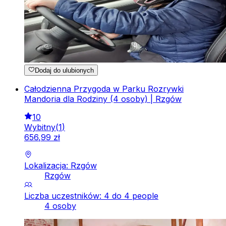
Dodaj do ulubionych
Całodzienna Przygoda w Parku Rozrywki
Mandoria dla Rodziny (4 osoby) | Rzgów
10
Wybitny
(
1
)
656
,
99
zł
Lokalizacja: Rzgów
Rzgów
Liczba uczestników: 4 do 4 people
4 osoby