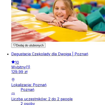
Dodaj do ulubionych
Degustacja Czekolady dla Dwojga | Poznań
10
Wybitny
(
1
)
129
,
99
zł
Lokalizacja: Poznań
Poznań
Liczba uczestników: 2 do 2 people
2 osoby