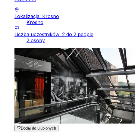
Lokalizacja: Krosno
Krosno
Liczba uczestników: 2 do 2 people
2 osoby
Dodaj do ulubionych