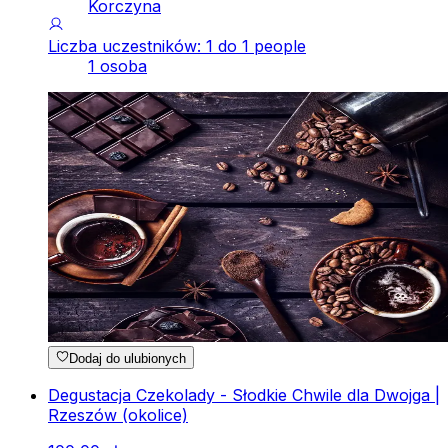
Korczyna
Liczba uczestników: 1 do 1 people
1 osoba
Dodaj do ulubionych
Degustacja Czekolady - Słodkie Chwile dla Dwojga |
Rzeszów (okolice)