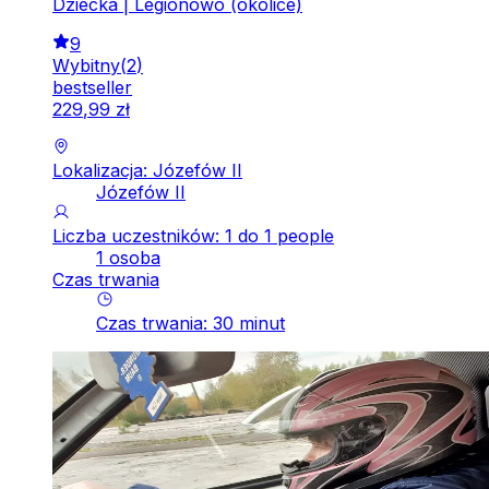
Dziecka | Legionowo (okolice)
9
Wybitny
(
2
)
bestseller
229
,
99
zł
Lokalizacja: Józefów II
Józefów II
Liczba uczestników: 1 do 1 people
1 osoba
Czas trwania
Czas trwania
:
30
minut