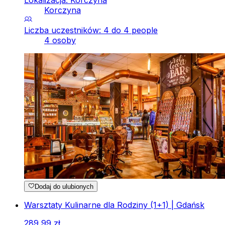
Korczyna
Liczba uczestników: 4 do 4 people
4 osoby
Dodaj do ulubionych
Warsztaty Kulinarne dla Rodziny (1+1) | Gdańsk
289
,
99
zł