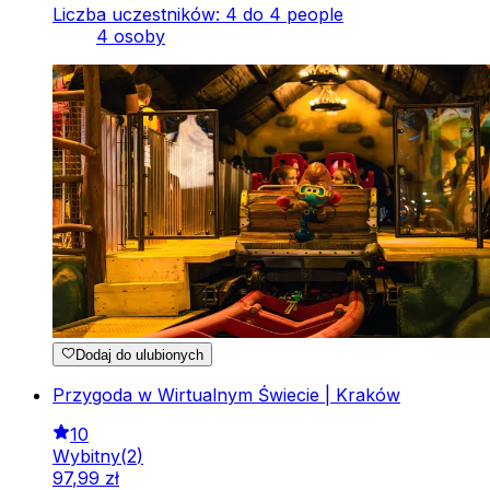
Liczba uczestników: 4 do 4 people
4 osoby
Dodaj do ulubionych
Przygoda w Wirtualnym Świecie | Kraków
10
Wybitny
(
2
)
97
,
99
zł