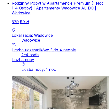
Rodzinny Pobyt w Apartamencie Premium (1 Noc,
1-4 Osoby) | Apartamenty Wadowice AL-DO |
Wadowice
579
,
99
zł
Lokalizacja: Wadowice
Wadowice
Liczba uczestników: 2 do 4 people
2–4 osób
Liczba nocy
Liczba nocy
:
1
noc