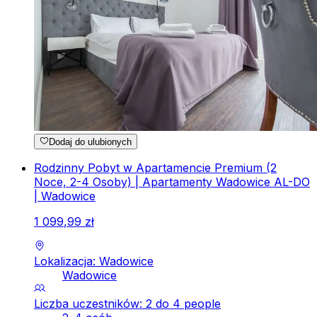
Dodaj do ulubionych
Rodzinny Pobyt w Apartamencie Premium (2
Noce, 2-4 Osoby) | Apartamenty Wadowice AL-DO
| Wadowice
1
099
,
99
zł
Lokalizacja: Wadowice
Wadowice
Liczba uczestników: 2 do 4 people