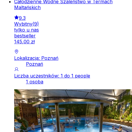
Całodzienne Wodne Szaleństwo w Termach
Maltańskich
9.3
Wybitny
(
9
)
tylko u nas
bestseller
145
,
00
zł
Lokalizacja: Poznań
Poznań
Liczba uczestników: 1 do 1 people
1 osoba