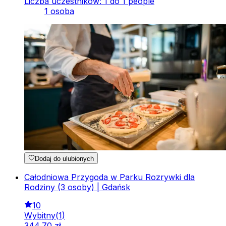
Liczba uczestników: 1 do 1 people
1 osoba
Dodaj do ulubionych
Całodniowa Przygoda w Parku Rozrywki dla
Rodziny (3 osoby) | Gdańsk
10
Wybitny
(
1
)
344
,
70
zł