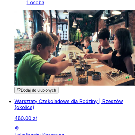
1 osoba
Dodaj do ulubionych
Warsztaty Czekoladowe dla Rodziny | Rzeszów
(okolice)
480
,
00
zł
Lokalizacja: Korczyna