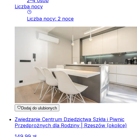
2–4 osób
Liczba nocy
Liczba nocy
:
2
noce
Dodaj do ulubionych
Zwiedzanie Centrum Dziedzictwa Szkła i Piwnic
Przedprożnych dla Rodziny | Rzeszów (okolice)
149
,
99
zł