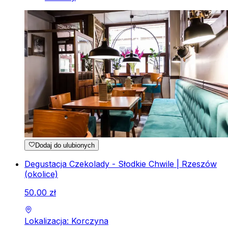
Dodaj do ulubionych
Degustacja Czekolady - Słodkie Chwile | Rzeszów
(okolice)
50
,
00
zł
Lokalizacja: Korczyna