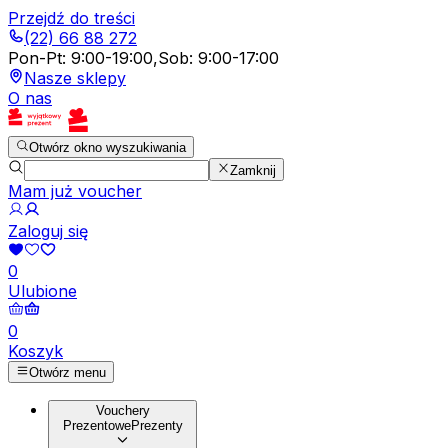
Przejdź do treści
(22) 66 88 272
Pon-Pt
:
9:00-19:00
,
Sob
:
9:00-17:00
Nasze sklepy
O nas
Otwórz okno wyszukiwania
Zamknij
Mam już voucher
Zaloguj się
0
Ulubione
0
Koszyk
Otwórz menu
Vouchery
Prezentowe
Prezenty