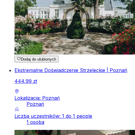
Dodaj do ulubionych
Ekstremalne Doświadczenie Strzeleckie | Poznań
444
,
99
zł
Lokalizacja: Poznań
Poznań
Liczba uczestników: 1 do 1 people
1 osoba