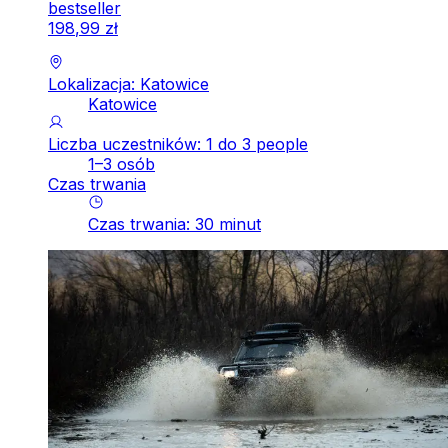
bestseller
198
,
99
zł
Lokalizacja: Katowice
Katowice
Liczba uczestników: 1 do 3 people
1–3 osób
Czas trwania
Czas trwania
:
30
minut