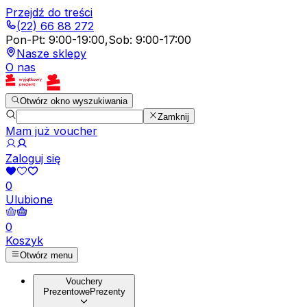
Przejdź do treści
(22) 66 88 272
Pon-Pt
:
9:00-19:00
,
Sob
:
9:00-17:00
Nasze sklepy
O nas
Otwórz okno wyszukiwania
Zamknij
Mam już voucher
Zaloguj się
0
Ulubione
0
Koszyk
Otwórz menu
Vouchery
Prezentowe
Prezenty