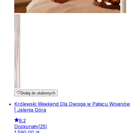
Dodaj do ulubionych
Królewski Weekend Dla Dwojga w Pałacu Wojanów
| Jelenia Góra
8.2
Doskonały
(
25
)
1
590
,
00
zł