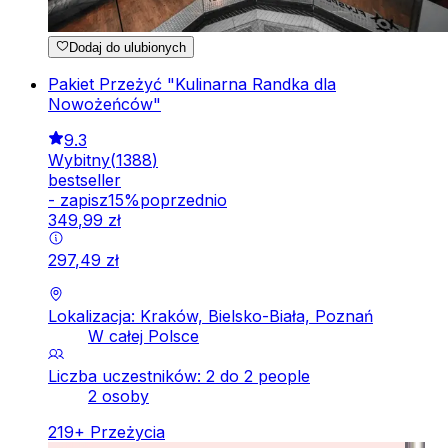
Dodaj do ulubionych
Pakiet Przeżyć "Kulinarna Randka dla
Nowożeńców"
9.3
Wybitny
(
1388
)
bestseller
-
zapisz
15
%
poprzednio
349
,
99
zł
297
,
49
zł
Lokalizacja: Kraków, Bielsko-Biała, Poznań
W całej Polsce
Liczba uczestników: 2 do 2 people
2 osoby
219
+
Przeżycia