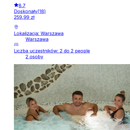
8.7
Doskonały
(
18
)
259
,
99
zł
Lokalizacja: Warszawa
Warszawa
Liczba uczestników: 2 do 2 people
2 osoby