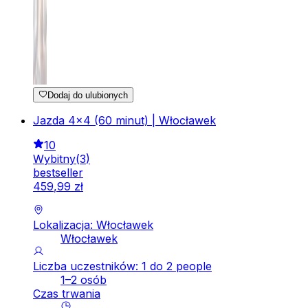
Dodaj do ulubionych
Jazda 4x4 (60 minut) | Włocławek
10
Wybitny
(
3
)
bestseller
459
,
99
zł
Lokalizacja: Włocławek
Włocławek
Liczba uczestników: 1 do 2 people
1–2 osób
Czas trwania