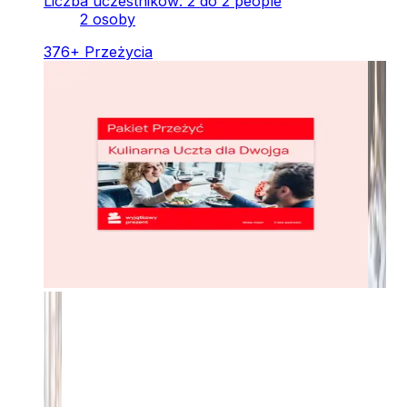
Liczba uczestników: 2 do 2 people
2 osoby
376
+
Przeżycia