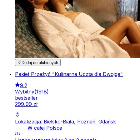
Dodaj do ulubionych
Pakiet Przeżyć "Kulinarna Uczta dla Dwojga"
9.2
Wybitny
(
1918
)
bestseller
299
,
99
zł
Lokalizacja: Bielsko-Biała, Poznań, Gdańsk
W całej Polsce