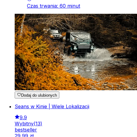
Czas trwania
:
60
minut
Dodaj do ulubionych
Seans w Kinie | Wiele Lokalizacji
9.9
Wybitny
(
13
)
bestseller
29
,
99
zł