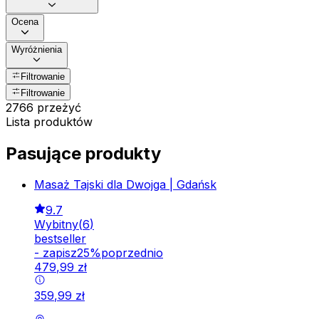
Ocena
Wyróżnienia
Filtrowanie
Filtrowanie
2766 przeżyć
Lista produktów
Pasujące produkty
Masaż Tajski dla Dwojga | Gdańsk
9.7
Wybitny
(
6
)
bestseller
-
zapisz
25
%
poprzednio
479
,
99
zł
359
,
99
zł