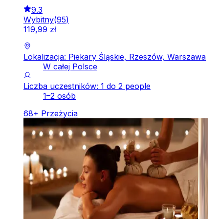
9.3
Wybitny
(
95
)
119
,
99
zł
Lokalizacja: Piekary Śląskie, Rzeszów, Warszawa
W całej Polsce
Liczba uczestników: 1 do 2 people
1–2 osób
68
+
Przeżycia