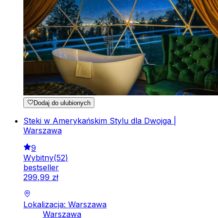
Dodaj do ulubionych
Steki w Amerykańskim Stylu dla Dwojga |
Warszawa
9
Wybitny
(
52
)
bestseller
299
,
99
zł
Lokalizacja: Warszawa
Warszawa