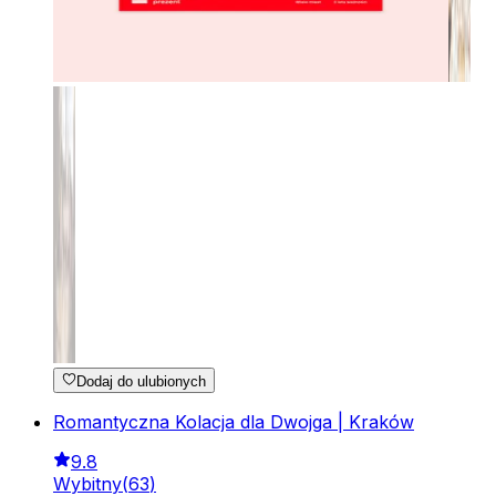
Dodaj do ulubionych
Romantyczna Kolacja dla Dwojga | Kraków
9.8
Wybitny
(
63
)