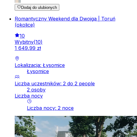
Dodaj do ulubionych
Romantyczny Weekend dla Dwojga | Toruń
(okolice)
10
Wybitny
(
10
)
1
649
,
99
zł
Lokalizacja: Łysomice
Łysomice
Liczba uczestników: 2 do 2 people
2 osoby
Liczba nocy
Liczba nocy
:
2
noce