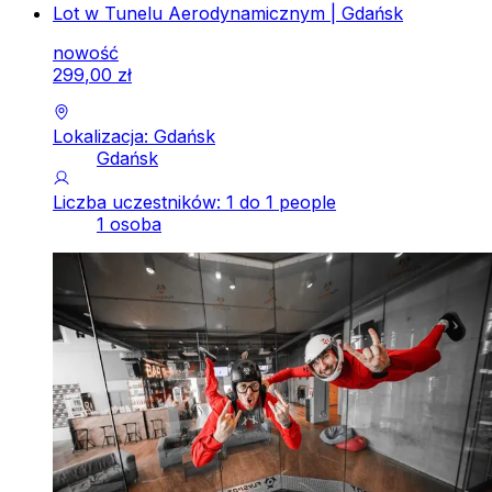
Lot w Tunelu Aerodynamicznym | Gdańsk
nowość
299
,
00
zł
Lokalizacja: Gdańsk
Gdańsk
Liczba uczestników: 1 do 1 people
1 osoba