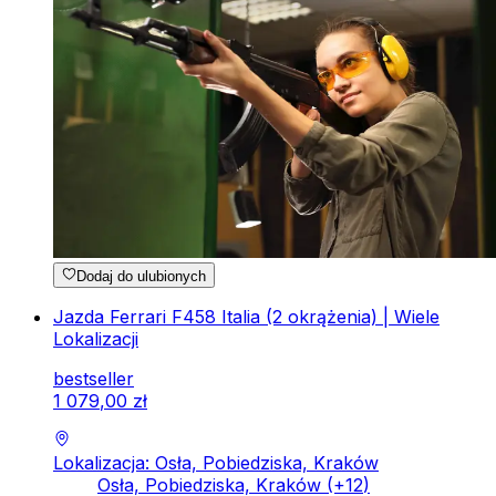
Dodaj do ulubionych
Jazda Ferrari F458 Italia (2 okrążenia) | Wiele
Lokalizacji
bestseller
1
079
,
00
zł
Lokalizacja: Osła, Pobiedziska, Kraków
Osła, Pobiedziska, Kraków
(+
12
)