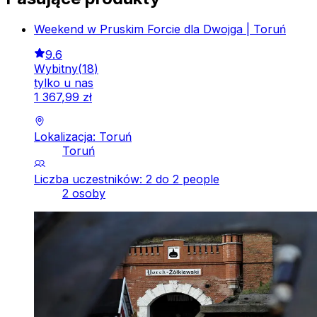
Weekend w Pruskim Forcie dla Dwojga | Toruń
9.6
Wybitny
(
18
)
tylko u nas
1
367
,
99
zł
Lokalizacja: Toruń
Toruń
Liczba uczestników: 2 do 2 people
2 osoby