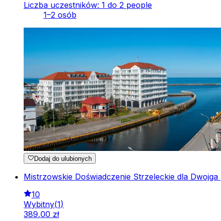
Liczba uczestników: 1 do 2 people
1–2 osób
Dodaj do ulubionych
Mistrzowskie Doświadczenie Strzeleckie dla Dwojga
10
Wybitny
(
1
)
389
,
00
zł