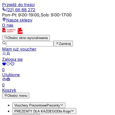
Przejdź do treści
(22) 66 88 272
Pon-Pt
:
9:00-19:00
,
Sob
:
9:00-17:00
Nasze sklepy
O nas
Otwórz okno wyszukiwania
Zamknij
Mam już voucher
Zaloguj się
0
Ulubione
0
Koszyk
Otwórz menu
Vouchery Prezentowe
Prezenty
PREZENTY DLA KAŻDEGO
Dla Kogo