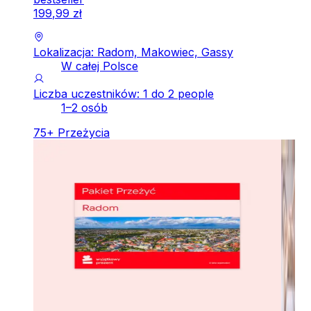
199
,
99
zł
Lokalizacja: Radom, Makowiec, Gassy
W całej Polsce
Liczba uczestników: 1 do 2 people
1–2 osób
75
+
Przeżycia