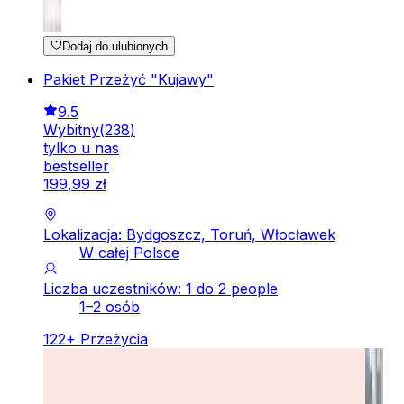
Dodaj do ulubionych
Pakiet Przeżyć "Kujawy"
9.5
Wybitny
(
238
)
tylko u nas
bestseller
199
,
99
zł
Lokalizacja: Bydgoszcz, Toruń, Włocławek
W całej Polsce
Liczba uczestników: 1 do 2 people
1–2 osób
122
+
Przeżycia