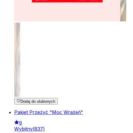
Dodaj do ulubionych
Pakiet Przeżyć "Moc Wrażeń"
9
Wybitny
(
837
)