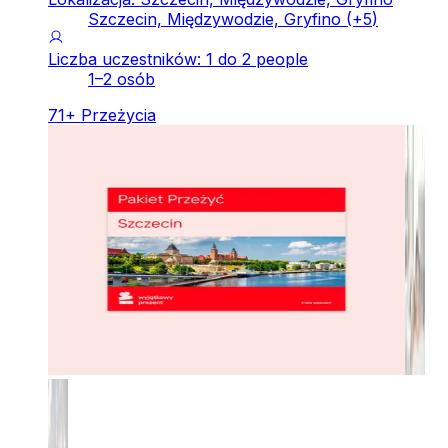
Szczecin, Międzywodzie, Gryfino
(+
5
)
Liczba uczestników: 1 do 2 people
1–2 osób
71
+
Przeżycia