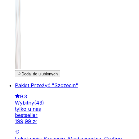
Dodaj do ulubionych
Pakiet Przeżyć "Szczecin"
9.3
Wybitny
(
43
)
tylko u nas
bestseller
199
,
99
zł
Lokalizacja: Szczecin, Międzywodzie, Gryfino