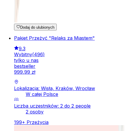
Dodaj do ulubionych
Pakiet Przeżyć "Relaks za Miastem"
9.3
Wybitny
(
496
)
tylko u nas
bestseller
999
,
99
zł
Lokalizacja: Wisła, Kraków, Wrocław
W całej Polsce
Liczba uczestników: 2 do 2 people
2 osoby
199
+
Przeżycia