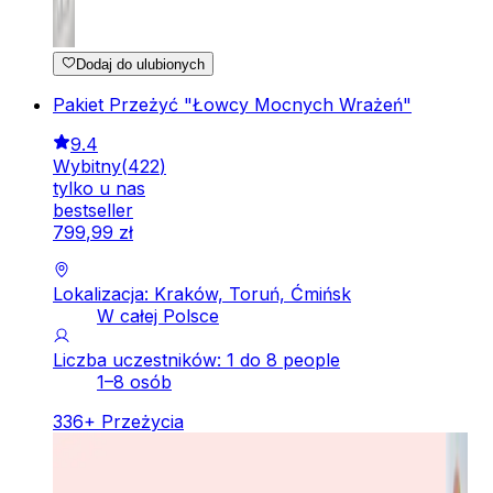
Dodaj do ulubionych
Pakiet Przeżyć "Łowcy Mocnych Wrażeń"
9.4
Wybitny
(
422
)
tylko u nas
bestseller
799
,
99
zł
Lokalizacja: Kraków, Toruń, Ćmińsk
W całej Polsce
Liczba uczestników: 1 do 8 people
1–8 osób
336
+
Przeżycia