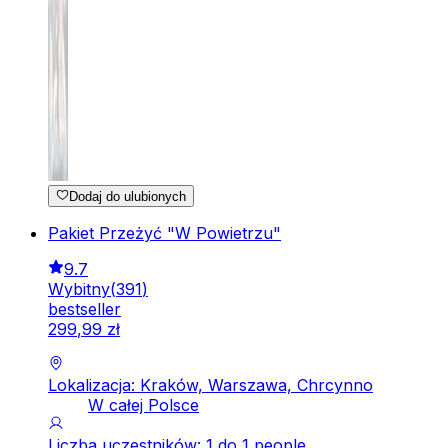
Dodaj do ulubionych
Pakiet Przeżyć "W Powietrzu"
9.7
Wybitny
(
391
)
bestseller
299
,
99
zł
Lokalizacja: Kraków, Warszawa, Chrcynno
W całej Polsce
Liczba uczestników: 1 do 1 people