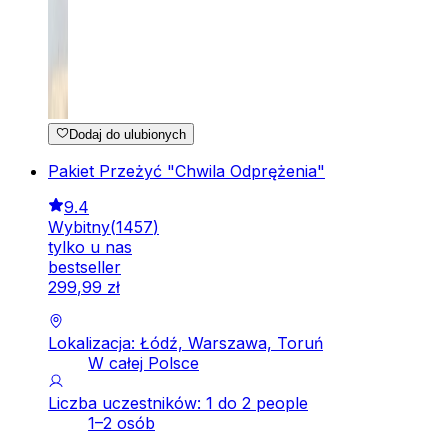
Dodaj do ulubionych
Pakiet Przeżyć "Chwila Odprężenia"
9.4
Wybitny
(
1457
)
tylko u nas
bestseller
299
,
99
zł
Lokalizacja: Łódź, Warszawa, Toruń
W całej Polsce
Liczba uczestników: 1 do 2 people
1–2 osób