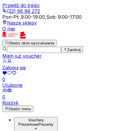
Przejdź do treści
(22) 66 88 272
Pon-Pt
:
9:00-19:00
,
Sob
:
9:00-17:00
Nasze sklepy
O nas
Otwórz okno wyszukiwania
Zamknij
Mam już voucher
Zaloguj się
0
Ulubione
0
Koszyk
Otwórz menu
Vouchery
Prezentowe
Prezenty