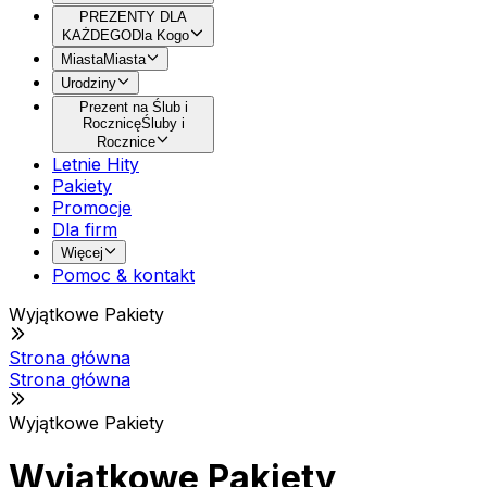
PREZENTY DLA
KAŻDEGO
Dla Kogo
Miasta
Miasta
Urodziny
Prezent na Ślub i
Rocznicę
Śluby i
Rocznice
Letnie Hity
Pakiety
Promocje
Dla firm
Więcej
Pomoc & kontakt
Wyjątkowe Pakiety
Strona główna
Strona główna
Wyjątkowe Pakiety
Wyjątkowe Pakiety