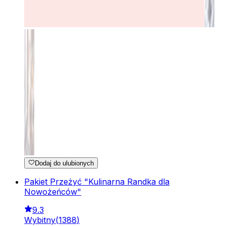
Dodaj do ulubionych
Pakiet Przeżyć "Kulinarna Randka dla
Nowożeńców"
9.3
Wybitny
(
1388
)