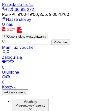
Przejdź do treści
(22) 66 88 272
Pon-Pt
:
9:00-19:00
,
Sob
:
9:00-17:00
Nasze sklepy
O nas
Otwórz okno wyszukiwania
Zamknij
Mam już voucher
Zaloguj się
0
Ulubione
0
Koszyk
Otwórz menu
Vouchery
Prezentowe
Prezenty