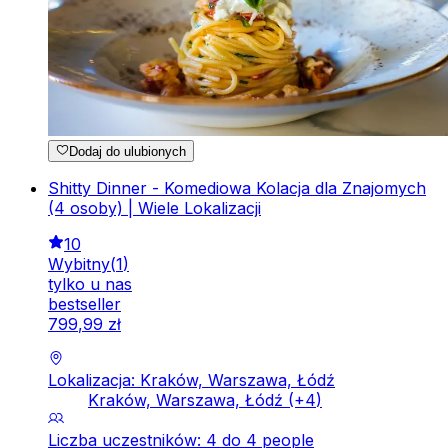
Dodaj do ulubionych
Shitty Dinner - Komediowa Kolacja dla Znajomych
(4 osoby) | Wiele Lokalizacji
10
Wybitny
(
1
)
tylko u nas
bestseller
799
,
99
zł
Lokalizacja: Kraków, Warszawa, Łódź
Kraków, Warszawa, Łódź
(+
4
)
Liczba uczestników: 4 do 4 people