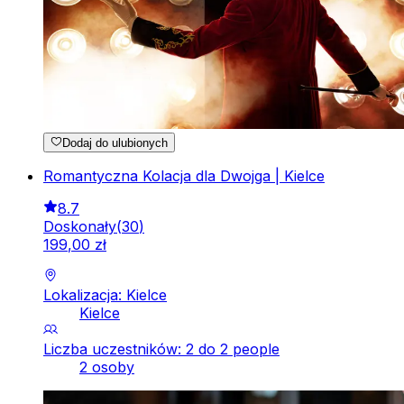
Dodaj do ulubionych
Romantyczna Kolacja dla Dwojga | Kielce
8.7
Doskonały
(
30
)
199
,
00
zł
Lokalizacja: Kielce
Kielce
Liczba uczestników: 2 do 2 people
2 osoby