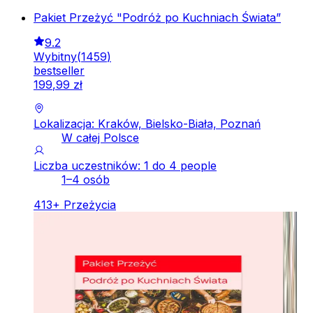
Pakiet Przeżyć "Podróż po Kuchniach Świata”
9.2
Wybitny
(
1459
)
bestseller
199
,
99
zł
Lokalizacja: Kraków, Bielsko-Biała, Poznań
W całej Polsce
Liczba uczestników: 1 do 4 people
1–4 osób
413
+
Przeżycia