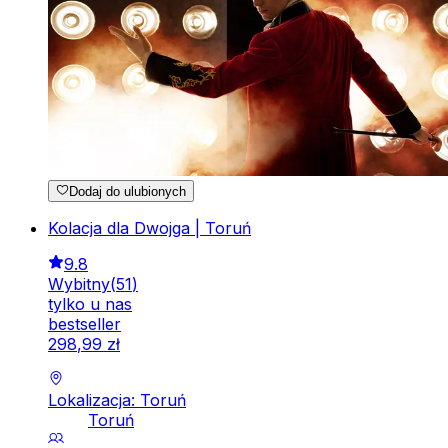
Dodaj do ulubionych
Kolacja dla Dwojga | Toruń
9.8
Wybitny
(
51
)
tylko u nas
bestseller
298
,
99
zł
Lokalizacja: Toruń
Toruń