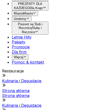
PREZENTY DLA
KAŻDEGO
Dla Kogo
Miasta
Miasta
Urodziny
Prezent na Ślub i
Rocznicę
Śluby i
Rocznice
Letnie Hity
Pakiety
Promocje
Dla firm
Więcej
Pomoc & kontakt
Restauracje
Kulinaria i Degustacje
Strona główna
Strona główna
Kulinaria i Degustacje