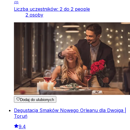
Liczba uczestników: 2 do 2 people
2 osoby
Dodaj do ulubionych
Degustacja Smaków Nowego Orleanu dla Dwojga |
Toruń
9.4