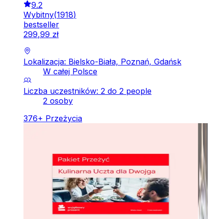
9.2
Wybitny
(
1918
)
bestseller
299
,
99
zł
Lokalizacja: Bielsko-Biała, Poznań, Gdańsk
W całej Polsce
Liczba uczestników: 2 do 2 people
2 osoby
376
+
Przeżycia