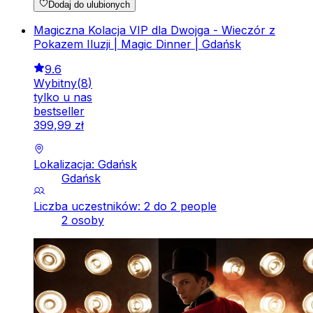
Dodaj do ulubionych
Magiczna Kolacja VIP dla Dwojga - Wieczór z
Pokazem Iluzji | Magic Dinner | Gdańsk
9.6
Wybitny
(
8
)
tylko u nas
bestseller
399
,
99
zł
Lokalizacja: Gdańsk
Gdańsk
Liczba uczestników: 2 do 2 people
2 osoby