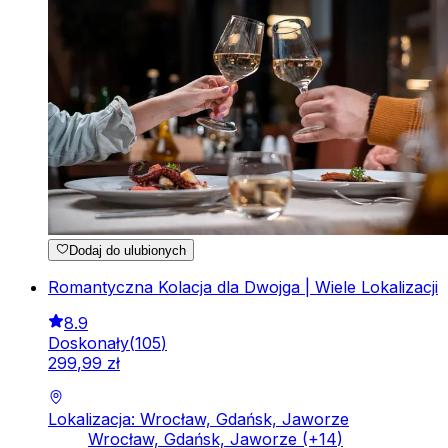
Dodaj do ulubionych
Romantyczna Kolacja dla Dwojga | Wiele Lokalizacji
8.9
Doskonały
(
105
)
299
,
99
zł
Lokalizacja: Wrocław, Gdańsk, Jaworze
Wrocław, Gdańsk, Jaworze
(+
14
)