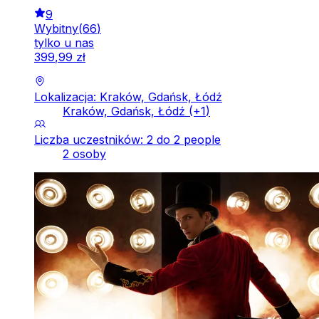
9
Wybitny
(
66
)
tylko u nas
399
,
99
zł
Lokalizacja: Kraków, Gdańsk, Łódź
Kraków, Gdańsk, Łódź
(+
1
)
Liczba uczestników: 2 do 2 people
2 osoby