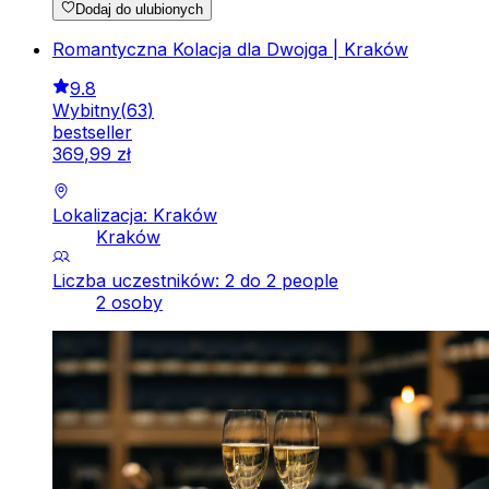
Dodaj do ulubionych
Romantyczna Kolacja dla Dwojga | Kraków
9.8
Wybitny
(
63
)
bestseller
369
,
99
zł
Lokalizacja: Kraków
Kraków
Liczba uczestników: 2 do 2 people
2 osoby