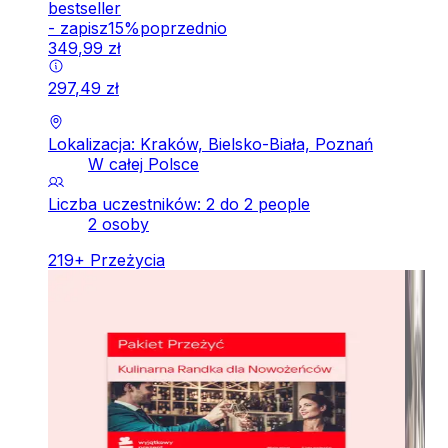
bestseller
-
zapisz
15
%
poprzednio
349
,
99
zł
297
,
49
zł
Lokalizacja: Kraków, Bielsko-Biała, Poznań
W całej Polsce
Liczba uczestników: 2 do 2 people
2 osoby
219
+
Przeżycia