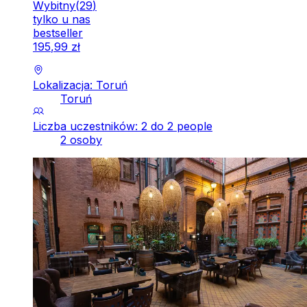
Wybitny
(
29
)
tylko u nas
bestseller
195
,
99
zł
Lokalizacja: Toruń
Toruń
Liczba uczestników: 2 do 2 people
2 osoby