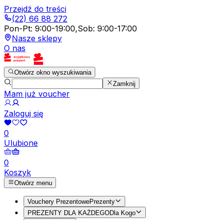
Przejdź do treści
(22) 66 88 272
Pon-Pt
:
9:00-19:00
,
Sob
:
9:00-17:00
Nasze sklepy
O nas
Otwórz okno wyszukiwania
Zamknij
Mam już voucher
Zaloguj się
0
Ulubione
0
Koszyk
Otwórz menu
Vouchery Prezentowe
Prezenty
PREZENTY DLA KAŻDEGO
Dla Kogo