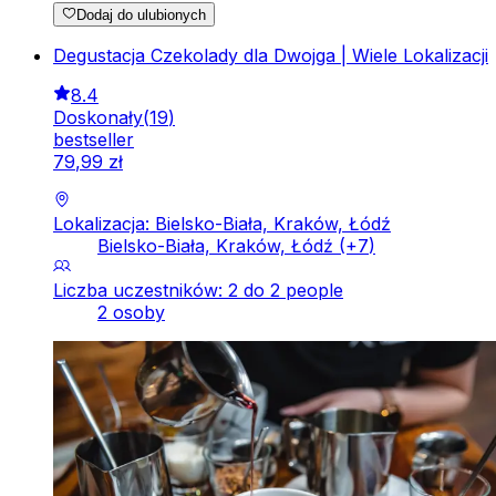
Dodaj do ulubionych
Degustacja Czekolady dla Dwojga | Wiele Lokalizacji
8.4
Doskonały
(
19
)
bestseller
79
,
99
zł
Lokalizacja: Bielsko-Biała, Kraków, Łódź
Bielsko-Biała, Kraków, Łódź
(+
7
)
Liczba uczestników: 2 do 2 people
2 osoby