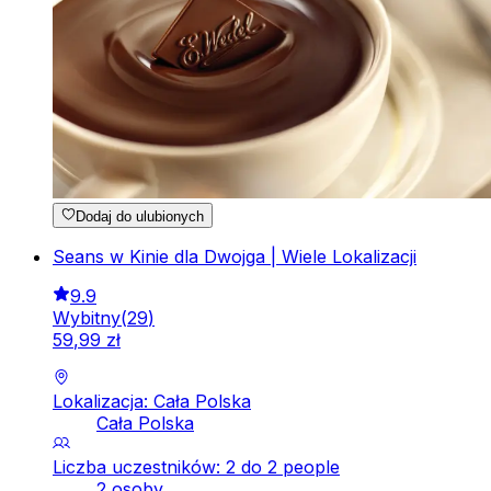
Dodaj do ulubionych
Seans w Kinie dla Dwojga | Wiele Lokalizacji
9.9
Wybitny
(
29
)
59
,
99
zł
Lokalizacja: Cała Polska
Cała Polska
Liczba uczestników: 2 do 2 people
2 osoby