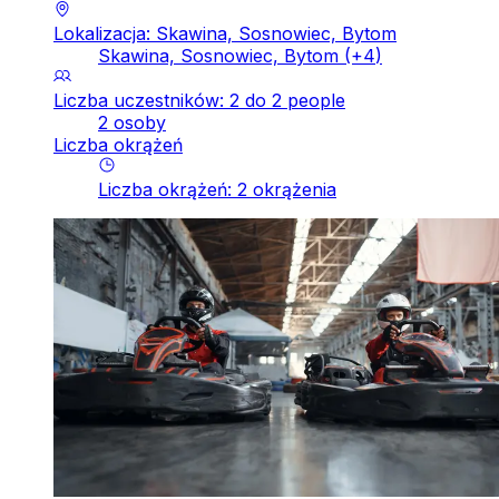
Lokalizacja: Skawina, Sosnowiec, Bytom
Skawina, Sosnowiec, Bytom
(+
4
)
Liczba uczestników: 2 do 2 people
2 osoby
Liczba okrążeń
Liczba okrążeń
:
2
okrążenia