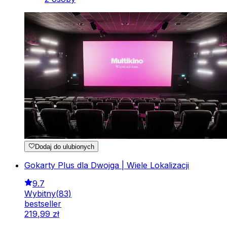
Dodaj do ulubionych
Gokarty Plus dla Dwojga | Wiele Lokalizacji
9.7
Wybitny
(
83
)
bestseller
219
,
99
zł