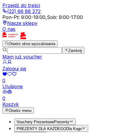
Przejdź do treści
(22) 66 88 272
Pon-Pt
:
9:00-19:00
,
Sob
:
9:00-17:00
Nasze sklepy
O nas
Otwórz okno wyszukiwania
Zamknij
Mam już voucher
Zaloguj się
0
Ulubione
0
Koszyk
Otwórz menu
Vouchery Prezentowe
Prezenty
PREZENTY DLA KAŻDEGO
Dla Kogo