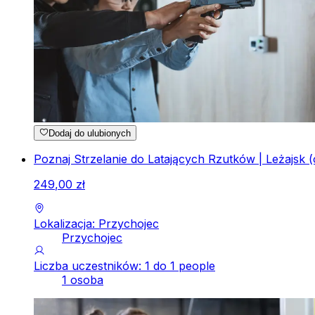
Dodaj do ulubionych
Poznaj Strzelanie do Latających Rzutków | Leżajsk (
249
,
00
zł
Lokalizacja: Przychojec
Przychojec
Liczba uczestników: 1 do 1 people
1 osoba