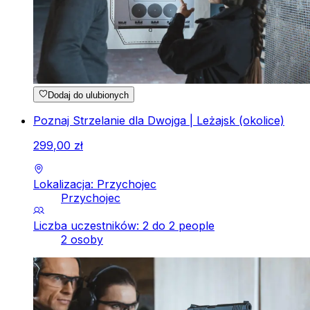
Dodaj do ulubionych
Poznaj Strzelanie dla Dwojga | Leżajsk (okolice)
299
,
00
zł
Lokalizacja: Przychojec
Przychojec
Liczba uczestników: 2 do 2 people
2 osoby