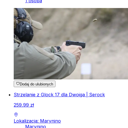
1 osoba
Dodaj do ulubionych
Strzelanie z Glock 17 dla Dwojga | Serock
259
,
99
zł
Lokalizacja: Marynino
Marynino