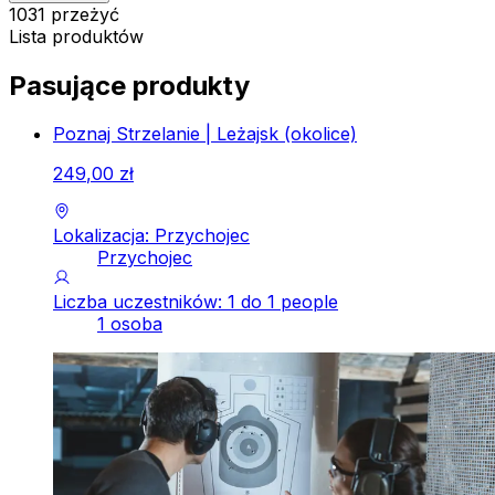
1031 przeżyć
Lista produktów
Pasujące produkty
Poznaj Strzelanie | Leżajsk (okolice)
249
,
00
zł
Lokalizacja: Przychojec
Przychojec
Liczba uczestników: 1 do 1 people
1 osoba