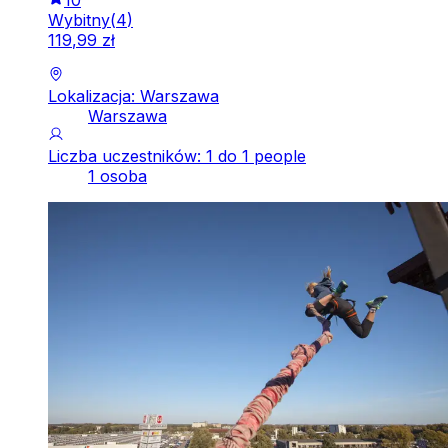
Wybitny
(
4
)
119
,
99
zł
Lokalizacja: Warszawa
Warszawa
Liczba uczestników: 1 do 1 people
1 osoba