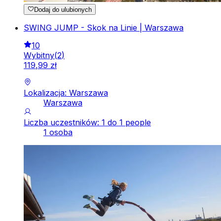
Dodaj do ulubionych
SWING JUMP - Skok na Linie | Warszawa
10
Wybitny
(
2
)
119
,
99
zł
Lokalizacja: Warszawa
Warszawa
Liczba uczestników: 1 do 1 people
1 osoba