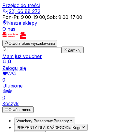
Przejdź do treści
(22) 66 88 272
Pon-Pt
:
9:00-19:00
,
Sob
:
9:00-17:00
Nasze sklepy
O nas
Otwórz okno wyszukiwania
Zamknij
Mam już voucher
Zaloguj się
0
Ulubione
0
Koszyk
Otwórz menu
Vouchery Prezentowe
Prezenty
PREZENTY DLA KAŻDEGO
Dla Kogo