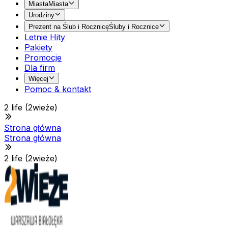
Miasta
Miasta
Urodziny
Prezent na Ślub i Rocznicę
Śluby i Rocznice
Letnie Hity
Pakiety
Promocje
Dla firm
Więcej
Pomoc & kontakt
2 life (2wieże)
Strona główna
Strona główna
2 life (2wieże)