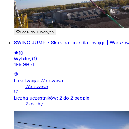
Dodaj do ulubionych
SWING JUMP - Skok na Linie dla Dwojga | Warsza
10
Wybitny
(
1
)
199
,
99
zł
Lokalizacja: Warszawa
Warszawa
Liczba uczestników: 2 do 2 people
2 osoby