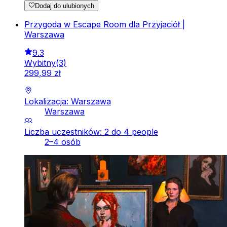
Dodaj do ulubionych
Przygoda w Escape Room dla Przyjaciół |
Warszawa
9.3
Wybitny
(
3
)
299
,
99
zł
Lokalizacja: Warszawa
Warszawa
Liczba uczestników: 2 do 4 people
2–4 osób