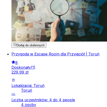
Dodaj do ulubionych
Przygoda w Escape Room dla Przyjaciół | Toruń
8
Doskonały
(
1
)
229
,
99
zł
Lokalizacja: Toruń
Toruń
Liczba uczestników: 4 do 4 people
4 osoby