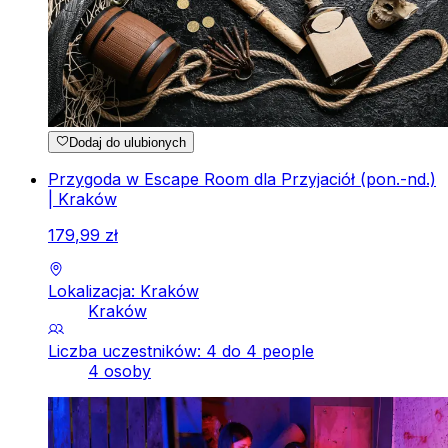
Dodaj do ulubionych
Przygoda w Escape Room dla Przyjaciół (pon.-nd.)
| Kraków
179
,
99
zł
Lokalizacja: Kraków
Kraków
Liczba uczestników: 4 do 4 people
4 osoby