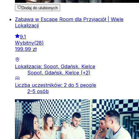
Dodaj do ulubionych
Zabawa w Escape Room dla Przyjaciół | Wiele
Lokalizacji
9.1
Wybitny
(
28
)
199
,
99
zł
Lokalizacja: Sopot, Gdańsk, Kielce
Sopot, Gdańsk, Kielce
(+
2
)
Liczba uczestników: 2 do 5 people
2–5 osób