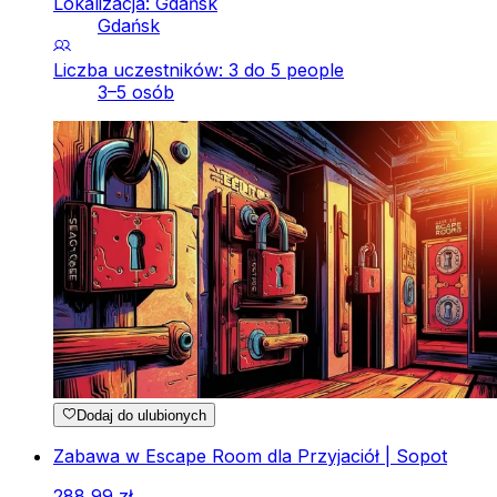
Lokalizacja: Gdańsk
Gdańsk
Liczba uczestników: 3 do 5 people
3–5 osób
Dodaj do ulubionych
Zabawa w Escape Room dla Przyjaciół | Sopot
288
,
99
zł