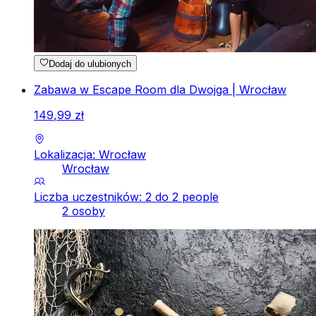
Dodaj do ulubionych
Zabawa w Escape Room dla Dwojga | Wrocław
149
,
99
zł
Lokalizacja: Wrocław
Wrocław
Liczba uczestników: 2 do 2 people
2 osoby