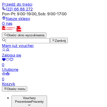
Przejdź do treści
(22) 66 88 272
Pon-Pt
:
9:00-19:00
,
Sob
:
9:00-17:00
Nasze sklepy
O nas
Otwórz okno wyszukiwania
Zamknij
Mam już voucher
Zaloguj się
0
Ulubione
0
Koszyk
Otwórz menu
Vouchery
Prezentowe
Prezenty