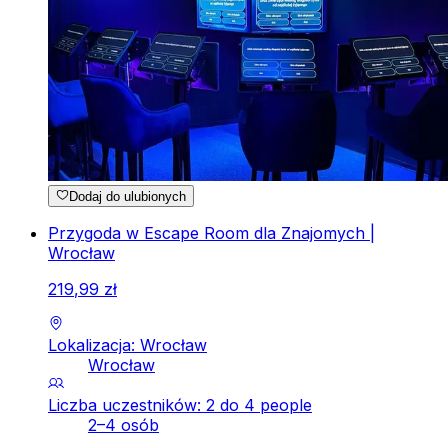
Dodaj do ulubionych
Przygoda w Escape Room dla Znajomych |
Wrocław
219
,
99
zł
Lokalizacja: Wrocław
Wrocław
Liczba uczestników: 2 do 4 people
2–4 osób