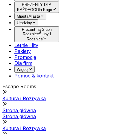
PREZENTY DLA
KAŻDEGO
Dla Kogo
Miasta
Miasta
Urodziny
Prezent na Ślub i
Rocznicę
Śluby i
Rocznice
Letnie Hity
Pakiety
Promocje
Dla firm
Więcej
Pomoc & kontakt
Escape Rooms
Kultura i Rozrywka
Strona główna
Strona główna
Kultura i Rozrywka