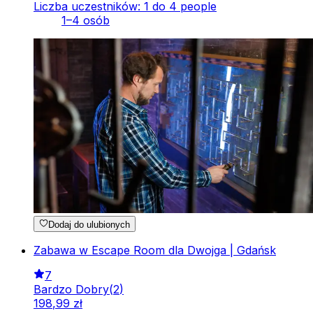
Liczba uczestników: 1 do 4 people
1–4 osób
Dodaj do ulubionych
Zabawa w Escape Room dla Dwojga | Gdańsk
7
Bardzo Dobry
(
2
)
198
,
99
zł