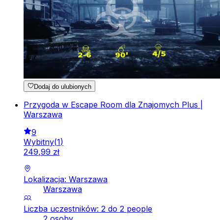
Dodaj do ulubionych
Przygoda w Escape Room dla Znajomych Plus |
Warszawa
9
Wybitny
(
1
)
249
,
99
zł
Lokalizacja: Warszawa
Warszawa
Liczba uczestników: 2 do 2 people
2 osoby