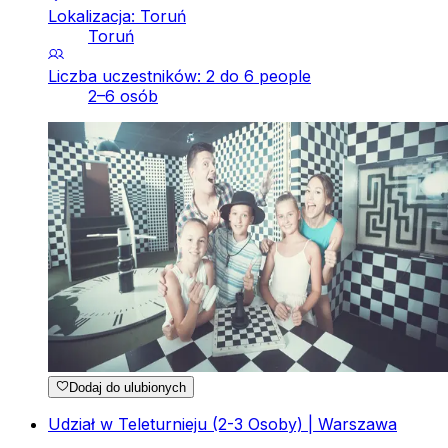
Lokalizacja: Toruń
Toruń
Liczba uczestników: 2 do 6 people
2–6 osób
Dodaj do ulubionych
Udział w Teleturnieju (2-3 Osoby) | Warszawa