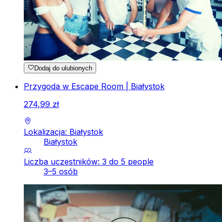
Dodaj do ulubionych
Przygoda w Escape Room | Białystok
274
,
99
zł
Lokalizacja: Białystok
Białystok
Liczba uczestników: 3 do 5 people
3–5 osób