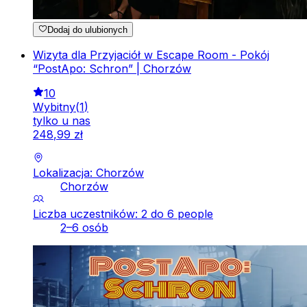
Dodaj do ulubionych
Wizyta dla Przyjaciół w Escape Room - Pokój
“PostApo: Schron” | Chorzów
10
Wybitny
(
1
)
tylko u nas
248
,
99
zł
Lokalizacja: Chorzów
Chorzów
Liczba uczestników: 2 do 6 people
2–6 osób