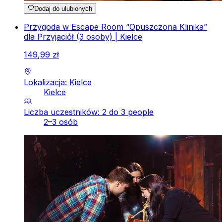
Dodaj do ulubionych
Przygoda w Escape Room “Opuszczona Klinika”
dla Przyjaciół (3 osoby) | Kielce
149
,
99
zł
Lokalizacja: Kielce
Kielce
Liczba uczestników: 2 do 3 people
2–3 osób