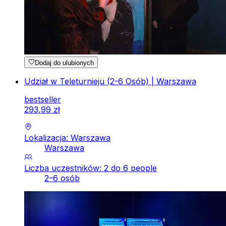
Dodaj do ulubionych
Udział w Teleturnieju (2-6 Osób) | Warszawa
bestseller
293
,
99
zł
Lokalizacja: Warszawa
Warszawa
Liczba uczestników: 2 do 6 people
2–6 osób