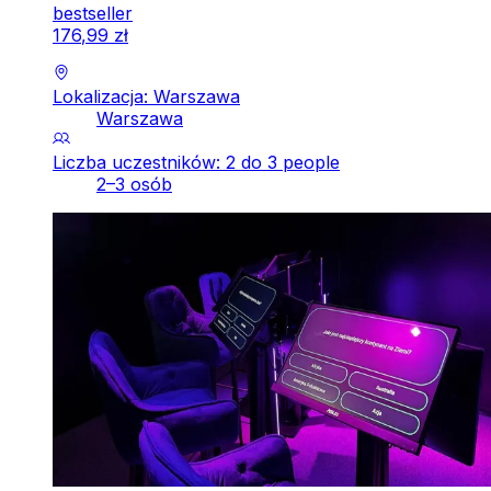
bestseller
176
,
99
zł
Lokalizacja: Warszawa
Warszawa
Liczba uczestników: 2 do 3 people
2–3 osób