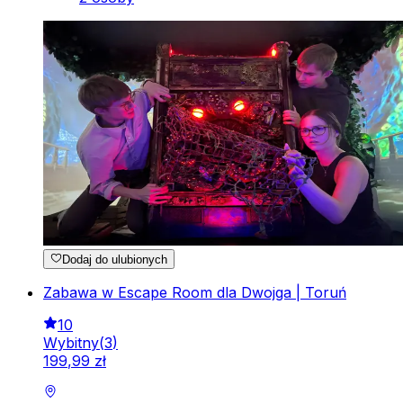
Dodaj do ulubionych
Zabawa w Escape Room dla Dwojga | Toruń
10
Wybitny
(
3
)
199
,
99
zł