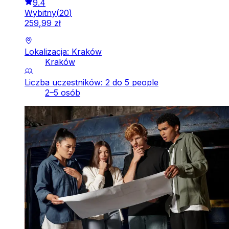
9.4
Wybitny
(
20
)
259
,
99
zł
Lokalizacja: Kraków
Kraków
Liczba uczestników: 2 do 5 people
2–5 osób