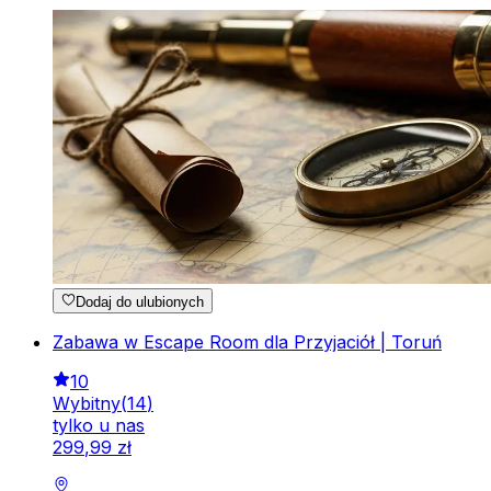
Dodaj do ulubionych
Zabawa w Escape Room dla Przyjaciół | Toruń
10
Wybitny
(
14
)
tylko u nas
299
,
99
zł