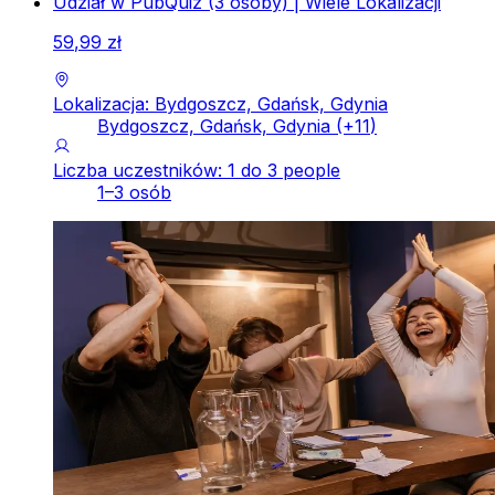
Udział w PubQuiz (3 osoby) | Wiele Lokalizacji
59
,
99
zł
Lokalizacja: Bydgoszcz, Gdańsk, Gdynia
Bydgoszcz, Gdańsk, Gdynia
(+
11
)
Liczba uczestników: 1 do 3 people
1–3 osób