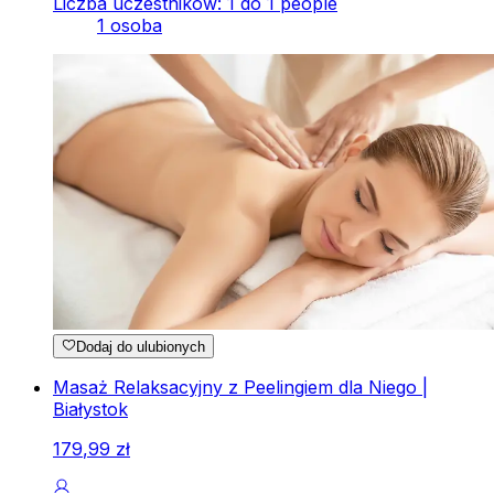
Liczba uczestników: 1 do 1 people
1 osoba
Dodaj do ulubionych
Masaż Relaksacyjny z Peelingiem dla Niego |
Białystok
179
,
99
zł