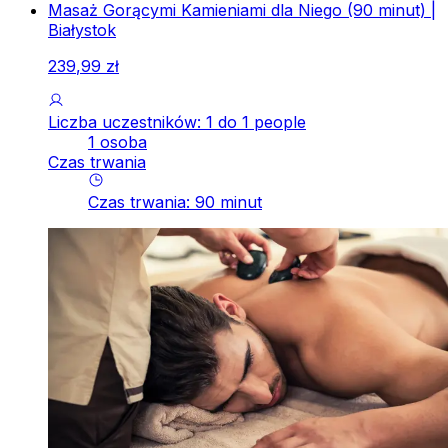
Masaż Gorącymi Kamieniami dla Niego (90 minut) |
Białystok
239
,
99
zł
Liczba uczestników: 1 do 1 people
1 osoba
Czas trwania
Czas trwania
:
90
minut