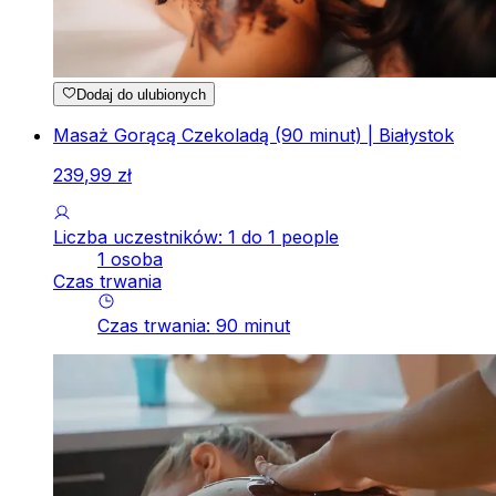
Dodaj do ulubionych
Masaż Gorącą Czekoladą (90 minut) | Białystok
239
,
99
zł
Liczba uczestników: 1 do 1 people
1 osoba
Czas trwania
Czas trwania
:
90
minut