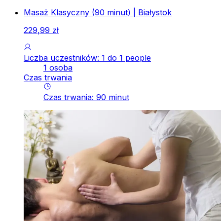
Masaż Klasyczny (90 minut) | Białystok
229
,
99
zł
Liczba uczestników: 1 do 1 people
1 osoba
Czas trwania
Czas trwania
:
90
minut