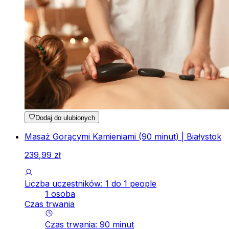
Dodaj do ulubionych
Masaż Gorącymi Kamieniami (90 minut) | Białystok
239
,
99
zł
Liczba uczestników: 1 do 1 people
1 osoba
Czas trwania
Czas trwania
:
90
minut