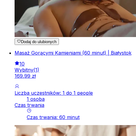
Dodaj do ulubionych
Masaż Gorącymi Kamieniami (60 minut) | Białystok
10
Wybitny
(
1
)
169
,
99
zł
Liczba uczestników: 1 do 1 people
1 osoba
Czas trwania
Czas trwania
:
60
minut