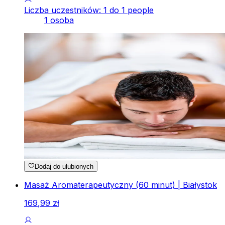
Liczba uczestników: 1 do 1 people
1 osoba
Dodaj do ulubionych
Masaż Aromaterapeutyczny (60 minut) | Białystok
169
,
99
zł