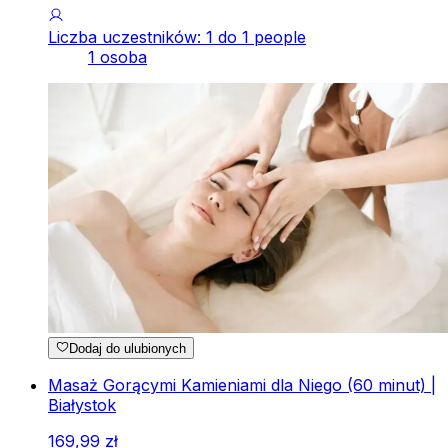
Liczba uczestników: 1 do 1 people
1 osoba
Dodaj do ulubionych
Masaż Gorącymi Kamieniami dla Niego (60 minut) |
Białystok
169
,
99
zł