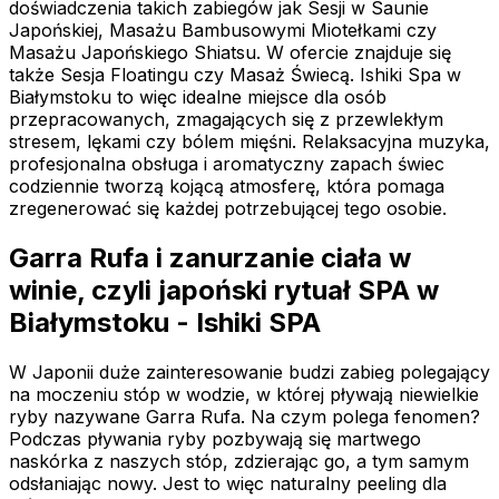
doświadczenia takich zabiegów jak Sesji w Saunie
Japońskiej, Masażu Bambusowymi Miotełkami czy
Masażu Japońskiego Shiatsu. W ofercie znajduje się
także Sesja Floatingu czy Masaż Świecą. Ishiki Spa w
Białymstoku to więc idealne miejsce dla osób
przepracowanych, zmagających się z przewlekłym
stresem, lękami czy bólem mięśni. Relaksacyjna muzyka,
profesjonalna obsługa i aromatyczny zapach świec
codziennie tworzą kojącą atmosferę, która pomaga
zregenerować się każdej potrzebującej tego osobie.
Garra Rufa i zanurzanie ciała w
winie, czyli japoński rytuał SPA w
Białymstoku - Ishiki SPA
W Japonii duże zainteresowanie budzi zabieg polegający
na moczeniu stóp w wodzie, w której pływają niewielkie
ryby nazywane Garra Rufa. Na czym polega fenomen?
Podczas pływania ryby pozbywają się martwego
naskórka z naszych stóp, zdzierając go, a tym samym
odsłaniając nowy. Jest to więc naturalny peeling dla