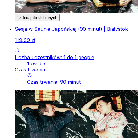
Dodaj do ulubionych
Sesja w Saunie Japońskiej (90 minut) | Białystok
119
,
99
zł
Liczba uczestników: 1 do 1 people
1 osoba
Czas trwania
Czas trwania
:
90
minut