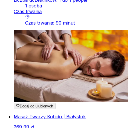
Liczba uczestników: 1 do 1 people
1 osoba
Czas trwania
Czas trwania
:
90
minut
Dodaj do ulubionych
Masaż Twarzy Kobido | Białystok
269
,
99
zł