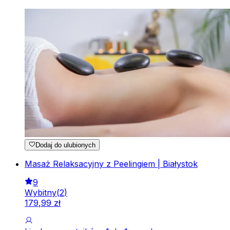
Dodaj do ulubionych
Masaż Relaksacyjny z Peelingiem | Białystok
9
Wybitny
(
2
)
179
,
99
zł