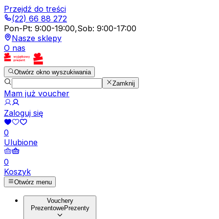
Przejdź do treści
(22) 66 88 272
Pon-Pt
:
9:00-19:00
,
Sob
:
9:00-17:00
Nasze sklepy
O nas
Otwórz okno wyszukiwania
Zamknij
Mam już voucher
Zaloguj się
0
Ulubione
0
Koszyk
Otwórz menu
Vouchery
Prezentowe
Prezenty