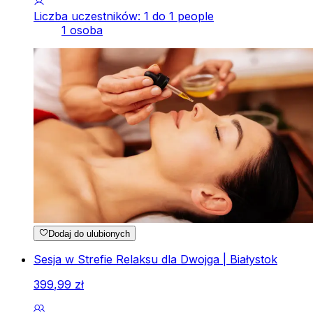
Liczba uczestników: 1 do 1 people
1 osoba
Dodaj do ulubionych
Sesja w Strefie Relaksu dla Dwojga | Białystok
399
,
99
zł