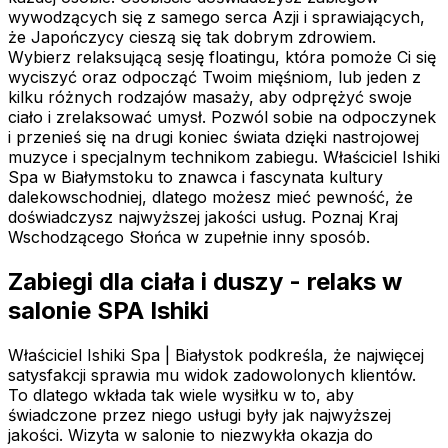
wywodzących się z samego serca Azji i sprawiających,
że Japończycy cieszą się tak dobrym zdrowiem.
Wybierz relaksującą sesję floatingu, która pomoże Ci się
wyciszyć oraz odpocząć Twoim mięśniom, lub jeden z
kilku różnych rodzajów masaży, aby odprężyć swoje
ciało i zrelaksować umysł. Pozwól sobie na odpoczynek
i przenieś się na drugi koniec świata dzięki nastrojowej
muzyce i specjalnym technikom zabiegu. Właściciel Ishiki
Spa w Białymstoku to znawca i fascynata kultury
dalekowschodniej, dlatego możesz mieć pewność, że
doświadczysz najwyższej jakości usług. Poznaj Kraj
Wschodzącego Słońca w zupełnie inny sposób.
Zabiegi dla ciała i duszy - relaks w
salonie SPA Ishiki
Właściciel Ishiki Spa | Białystok podkreśla, że najwięcej
satysfakcji sprawia mu widok zadowolonych klientów.
To dlatego wkłada tak wiele wysiłku w to, aby
świadczone przez niego usługi były jak najwyższej
jakości. Wizyta w salonie to niezwykła okazja do