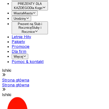
PREZENTY DLA
KAŻDEGO
Dla Kogo
Miasta
Miasta
Urodziny
Prezent na Ślub i
Rocznicę
Śluby i
Rocznice
Letnie Hity
Pakiety
Promocje
Dla firm
Więcej
Pomoc & kontakt
Ishiki
Strona główna
Strona główna
Ishiki