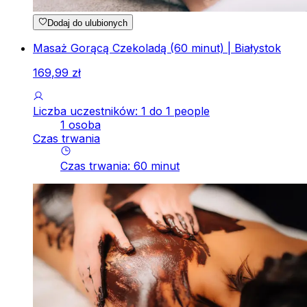
Dodaj do ulubionych
Masaż Gorącą Czekoladą (60 minut) | Białystok
169
,
99
zł
Liczba uczestników: 1 do 1 people
1 osoba
Czas trwania
Czas trwania
:
60
minut