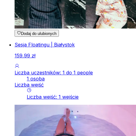
Dodaj do ulubionych
Sesja Floatingu | Białystok
159
,
99
zł
Liczba uczestników: 1 do 1 people
1 osoba
Liczba wejść
Liczba wejść
:
1
wejście