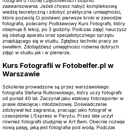
fotografii o różnej częstotliwości i stopniu
zaawansowania. Jeżeli chcesz nabyć kompleksową
wiedzę teoretyczną i zdobyć praktyczne umiejętności,
które pozwolą Ci postawić pierwsze kroki w zawodzie
fotografa, polecamy Podstawowy Kurs Fotografii, który
obejmuje 8 lekcji, po 3 godziny. Podczas zajęć nauczysz
się obsługi aparatu oraz specjalistycznego sprzętu
znajdującego się w studiu. Zgłębisz techniki pracy ze
światłem. Zdobędziesz umiejętności robienia dobrych
zdjęć w studiu jak i w plenerze.
Kurs Fotografii w Fotobelfer.pl w
Warszawie
Szkolenia prowadzone są przez warszawskiego
fotografa Stefana Rutkowskiego, który uczy fotografii
od ponad 40 lat. Zaczynał jako etatowy fotoreporter w
prasie dziecięcej i młodzieżowej. Doświadczenie
zdobywał też zagranica, pracując jako fotograf w
czasopiśmie L'Express w Paryżu. Przez lata uczył
również fotografii studyjnej w Art Bem. Obecnie rozwija
nową pasję, jaką jest fotografia pod wodą. Podczas