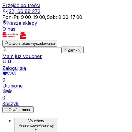
Przejdź do treści
(22) 66 88 272
Pon-Pt
:
9:00-19:00
,
Sob
:
9:00-17:00
Nasze sklepy
O nas
Otwórz okno wyszukiwania
Zamknij
Mam już voucher
Zaloguj się
0
Ulubione
0
Koszyk
Otwórz menu
Vouchery
Prezentowe
Prezenty