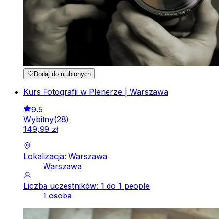
Dodaj do ulubionych
Kurs Fotografii w Plenerze | Warszawa
9.5
Wybitny
(
28
)
149
,
99
zł
Lokalizacja: Warszawa
Warszawa
Liczba uczestników: 1 do 1 people
1 osoba