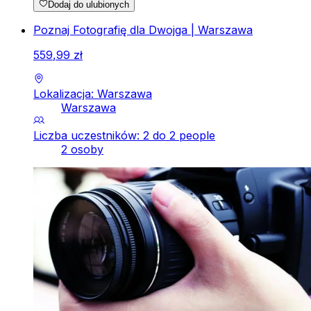
Dodaj do ulubionych
Poznaj Fotografię dla Dwojga | Warszawa
559
,
99
zł
Lokalizacja: Warszawa
Warszawa
Liczba uczestników: 2 do 2 people
2 osoby