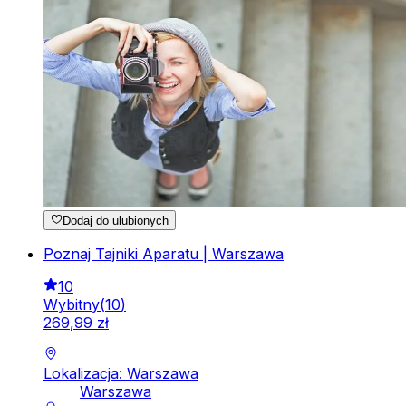
Dodaj do ulubionych
Poznaj Tajniki Aparatu | Warszawa
10
Wybitny
(
10
)
269
,
99
zł
Lokalizacja: Warszawa
Warszawa