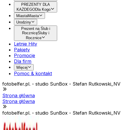
PREZENTY DLA
KAŻDEGO
Dla Kogo
Miasta
Miasta
Urodziny
Prezent na Ślub i
Rocznicę
Śluby i
Rocznice
Letnie Hity
Pakiety
Promocje
Dla firm
Więcej
Pomoc & kontakt
fotobelfer.pl. - studio SunBox - Stefan Rutkowski_NV
Strona główna
Strona główna
fotobelfer.pl. - studio SunBox - Stefan Rutkowski_NV