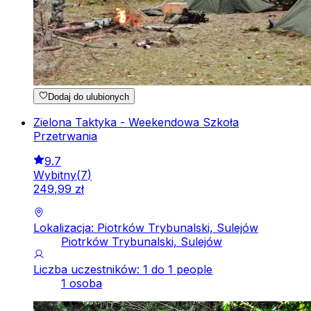
Dodaj do ulubionych
Zielona Taktyka - Weekendowa Szkoła
Przetrwania
9.7
Wybitny
(
7
)
249
,
99
zł
Lokalizacja: Piotrków Trybunalski, Sulejów
Piotrków Trybunalski, Sulejów
Liczba uczestników: 1 do 1 people
1 osoba