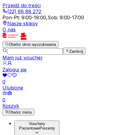
Przejdź do treści
(22) 66 88 272
Pon-Pt
:
9:00-19:00
,
Sob
:
9:00-17:00
Nasze sklepy
O nas
Otwórz okno wyszukiwania
Zamknij
Mam już voucher
Zaloguj się
0
Ulubione
0
Koszyk
Otwórz menu
Vouchery
Prezentowe
Prezenty