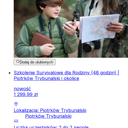
Dodaj do ulubionych
Szkolenie Survivalowe dla Rodziny (48 godzin) |
Piotrków Trybunalski i okolice
nowość
1
299
,
99
zł
Lokalizacja: Piotrków Trybunalski
Piotrków Trybunalski
Liczba uczestników: 2 do 2 people