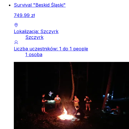
Survival "Beskid Śląski"
749
,
99
zł
Lokalizacja: Szczyrk
Szczyrk
Liczba uczestników: 1 do 1 people
1 osoba