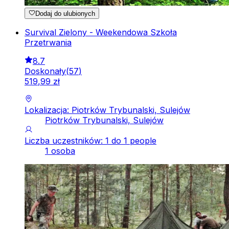
Dodaj do ulubionych
Survival Zielony - Weekendowa Szkoła
Przetrwania
8.7
Doskonały
(
57
)
519
,
99
zł
Lokalizacja: Piotrków Trybunalski, Sulejów
Piotrków Trybunalski, Sulejów
Liczba uczestników: 1 do 1 people
1 osoba