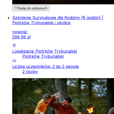
Dodaj do ulubionych
Szkolenie Survivalowe dla Rodziny (8 godzin) |
Piotrków Trybunalski i okolice
nowość
299
,
99
zł
Lokalizacja: Piotrków Trybunalski
Piotrków Trybunalski
Liczba uczestników: 2 do 2 people
2 osoby