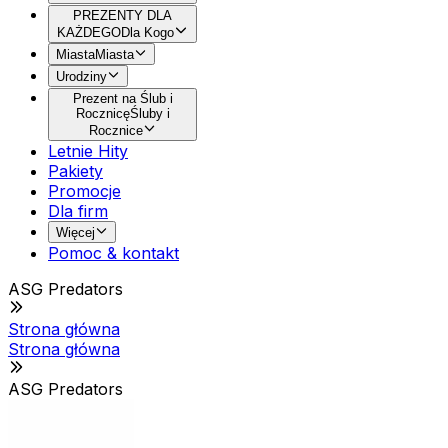
PREZENTY DLA
KAŻDEGO
Dla Kogo
Miasta
Miasta
Urodziny
Prezent na Ślub i
Rocznicę
Śluby i
Rocznice
Letnie Hity
Pakiety
Promocje
Dla firm
Więcej
Pomoc & kontakt
ASG Predators
Strona główna
Strona główna
ASG Predators