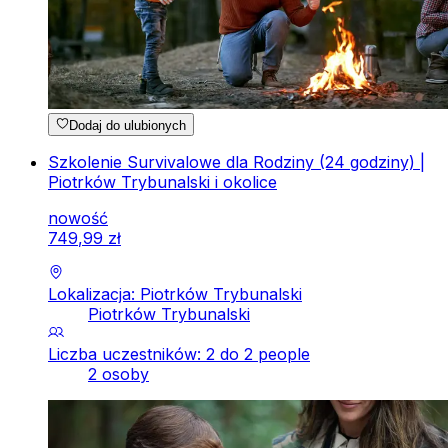
Dodaj do ulubionych
Szkolenie Survivalowe dla Rodziny (24 godziny) |
Piotrków Trybunalski i okolice
nowość
749
,
99
zł
Lokalizacja: Piotrków Trybunalski
Piotrków Trybunalski
Liczba uczestników: 2 do 2 people
2 osoby