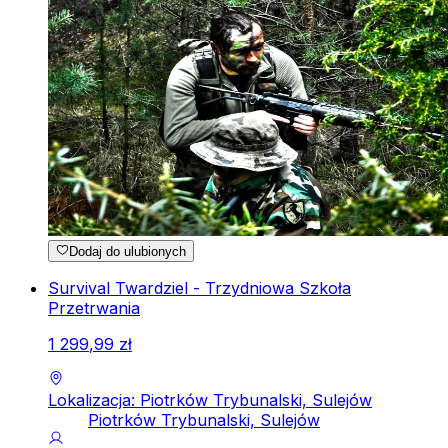
Dodaj do ulubionych
Survival Twardziel - Trzydniowa Szkoła
Przetrwania
1
299
,
99
zł
Lokalizacja: Piotrków Trybunalski, Sulejów
Piotrków Trybunalski, Sulejów