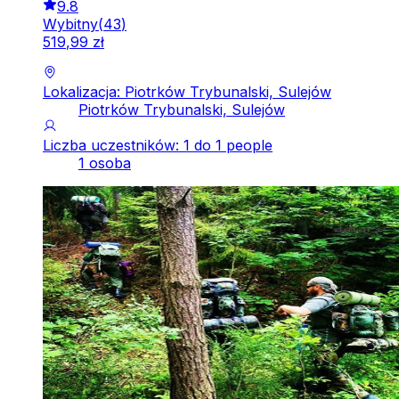
9.8
Wybitny
(
43
)
519
,
99
zł
Lokalizacja: Piotrków Trybunalski, Sulejów
Piotrków Trybunalski, Sulejów
Liczba uczestników: 1 do 1 people
1 osoba