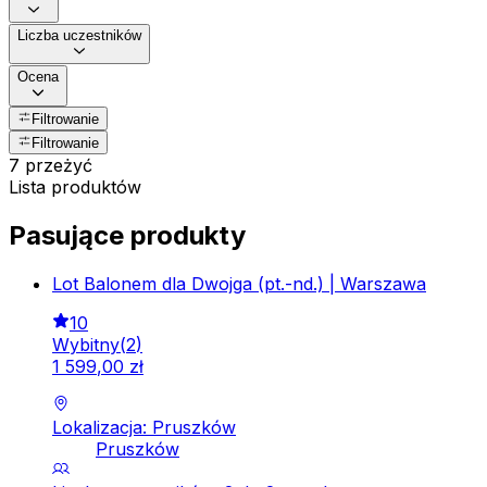
Liczba uczestników
Ocena
Filtrowanie
Filtrowanie
7 przeżyć
Lista produktów
Pasujące produkty
Lot Balonem dla Dwojga (pt.-nd.) | Warszawa
10
Wybitny
(
2
)
1
599
,
00
zł
Lokalizacja: Pruszków
Pruszków