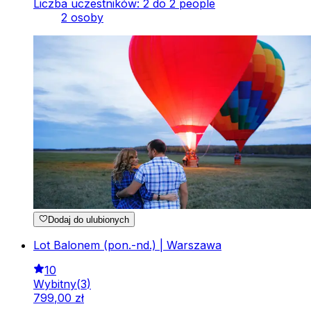
Liczba uczestników: 2 do 2 people
2 osoby
Dodaj do ulubionych
Lot Balonem (pon.-nd.) | Warszawa
10
Wybitny
(
3
)
799
,
00
zł