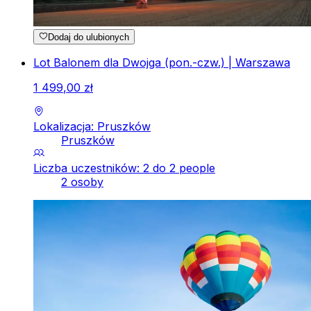
Dodaj do ulubionych
Lot Balonem dla Dwojga (pon.-czw.) | Warszawa
1
499
,
00
zł
Lokalizacja: Pruszków
Pruszków
Liczba uczestników: 2 do 2 people
2 osoby