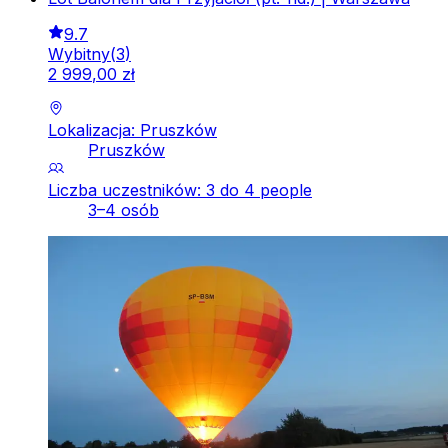
9.7
Wybitny
(
3
)
2
999
,
00
zł
Lokalizacja: Pruszków
Pruszków
Liczba uczestników: 3 do 4 people
3–4 osób