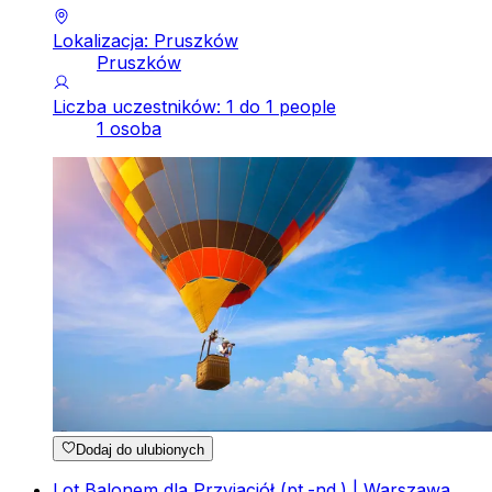
Lokalizacja: Pruszków
Pruszków
Liczba uczestników: 1 do 1 people
1 osoba
Dodaj do ulubionych
Lot Balonem dla Przyjaciół (pt.-nd.) | Warszawa