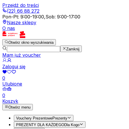
Przejdź do treści
(22) 66 88 272
Pon-Pt
:
9:00-19:00
,
Sob
:
9:00-17:00
Nasze sklepy
O nas
Otwórz okno wyszukiwania
Zamknij
Mam już voucher
Zaloguj się
0
Ulubione
0
Koszyk
Otwórz menu
Vouchery Prezentowe
Prezenty
PREZENTY DLA KAŻDEGO
Dla Kogo