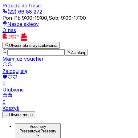
Przejdź do treści
(22) 66 88 272
Pon-Pt
:
9:00-19:00
,
Sob
:
9:00-17:00
Nasze sklepy
O nas
Otwórz okno wyszukiwania
Zamknij
Mam już voucher
Zaloguj się
0
Ulubione
0
Koszyk
Otwórz menu
Vouchery
Prezentowe
Prezenty