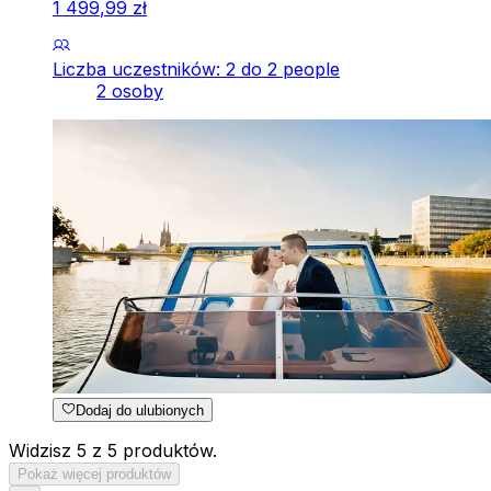
1
499
,
99
zł
Liczba uczestników: 2 do 2 people
2 osoby
Dodaj do ulubionych
Widzisz 5 z 5 produktów.
Pokaż więcej produktów