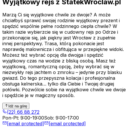
Wyjątkowy rejs z StatekWroclaw.pl
Marzą Ci się wyjątkowe chwile ze dwoje? A może
chciałbyś sprawić swojej rodzinie wyjątkowy prezent i
spędzić wspólnie pełne rodzinnego ciepła chwile? W
takim razie wybierzcie się w cudowny rejs po Odrze i
przekonajcie się, jak piękny jest Wrocław z zupełnie
innej perspektywy. Trasa, którą pokonacie jest
naprawdę malownicza i obfitująca w przepiękne widoki.
Możesz też wybrać opcję dla dwojga i spędzić
wyjątkowy czas na wodzie z bliską osobą. Masz też
wyjątkową, romantyczną opcję, żeby wybrać się w
niezwykły rejs jachtem o zmroku – jedynie przy blasku
gwiazd. Do tego przepyszna kolacja i profesjonalna
obsługa kelnerska… tylko dla Ciebie i Twojej drugiej
połówki. Pozwólcie sobie na wyjątkowe chwile we dwoje
i spędźcie je w magiczny sposób.
Idź na górę
(22) 66 88 272
Pon-Pt
:
9:00-19:00
Sob
:
9:00-17:00
[email protected]
[email protected]