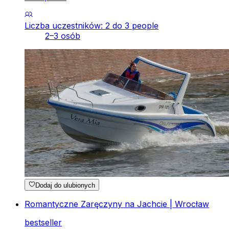
Liczba uczestników: 2 do 3 people
2–3 osób
Dodaj do ulubionych
Romantyczne Zaręczyny na Jachcie | Wrocław
bestseller