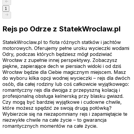
1
Rejs po Odrze z StatekWroclaw.pl
StatekWroclaw.pl to flota różnych statków i jachtów
motorowych. Oferujemy pełne uroku wycieczki wodami
Odry, podczas których będziesz mógł podziwiać
Wrocław z zupełnie innej perspektywy. Zobaczysz
piękne, zapierające dech w piersiach widoki i od dziś
Wrocław będzie dla Ciebie magicznym miejscem. Masz
do wyboru kilka opcji wodnej wycieczki – rejs dla dwóch
osób, dla całej rodziny lub coś całkowicie wyjątkowego:
romantyczny rejs dla dwojga z przepyszną kolacją i
profesjonalną obsługa kelnerską przy blasku gwiazd.
Czy mogą być bardziej wyjątkowe i cudowne chwile,
które możesz spędzić ze swoją drugą połówką?
Wybierzcie się na niezapomniany rejs i zapamiętajcie te
niezwykłe chwile na całe życie – to gwarancja
romantycznych momentów na całe życie.