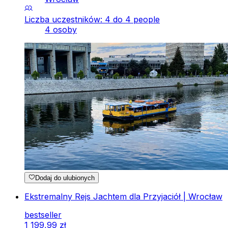
Liczba uczestników: 4 do 4 people
4 osoby
Dodaj do ulubionych
Ekstremalny Rejs Jachtem dla Przyjaciół | Wrocław
bestseller
1
199
,
99
zł