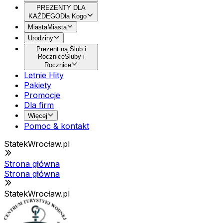
PREZENTY DLA
KAŻDEGO
Dla Kogo
Miasta
Miasta
Urodziny
Prezent na Ślub i
Rocznicę
Śluby i
Rocznice
Letnie Hity
Pakiety
Promocje
Dla firm
Więcej
Pomoc & kontakt
StatekWrocław.pl
Strona główna
Strona główna
StatekWrocław.pl