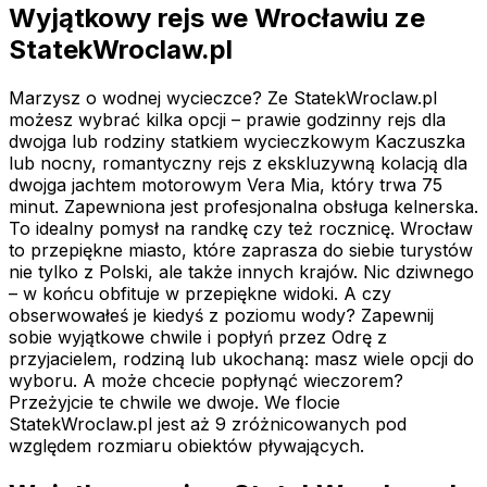
Wyjątkowy rejs we Wrocławiu ze
StatekWroclaw.pl
Marzysz o wodnej wycieczce? Ze StatekWroclaw.pl
możesz wybrać kilka opcji – prawie godzinny rejs dla
dwojga lub rodziny statkiem wycieczkowym Kaczuszka
lub nocny, romantyczny rejs z ekskluzywną kolacją dla
dwojga jachtem motorowym Vera Mia, który trwa 75
minut. Zapewniona jest profesjonalna obsługa kelnerska.
To idealny pomysł na randkę czy też rocznicę. Wrocław
to przepiękne miasto, które zaprasza do siebie turystów
nie tylko z Polski, ale także innych krajów. Nic dziwnego
– w końcu obfituje w przepiękne widoki. A czy
obserwowałeś je kiedyś z poziomu wody? Zapewnij
sobie wyjątkowe chwile i popłyń przez Odrę z
przyjacielem, rodziną lub ukochaną: masz wiele opcji do
wyboru. A może chcecie popłynąć wieczorem?
Przeżyjcie te chwile we dwoje. We flocie
StatekWroclaw.pl jest aż 9 zróżnicowanych pod
względem rozmiaru obiektów pływających.