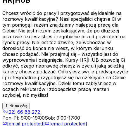
HR|HUB
Chcesz wrócić do pracy i przygotować się idealnie na
rozmowy kwalifikacyjne? Nasi specjaliści chętnie Ci w
tym pomogą i razem znajdziemy najlepszą pracę dla
Ciebie! Nie jest niczym zaskakującym, że po dłuższej
przerwie czujesz stres i zagubienie przed powrotem na
rynek pracy. Nie jest też dziwne, że wchodząc w
dorosłość do końca nie wiesz, w którym kierunku
chcesz podążać. Nie przejmuj się – wszystko jest do
wypracowania i osiągnięcia. Kursy HR|HUB pozwolą Ci
odkryć, czego naprawdę chcesz w życiu i jaką ścieżką
kariery chcesz podążać. Odkryjesz swoje predyspozycje
i profesjonalnie przygotujesz się na czekające na Ciebie
rozmowy kwalifikacyjne. Dzięki temu zabłyśniesz w
oczach rekruterów i zdobędziesz pracę marzeń
szybciej, niż myślisz!
Idź na górę
(22) 66 88 272
Pon-Pt
:
9:00-19:00
Sob
:
9:00-17:00
[email protected]
[email protected]