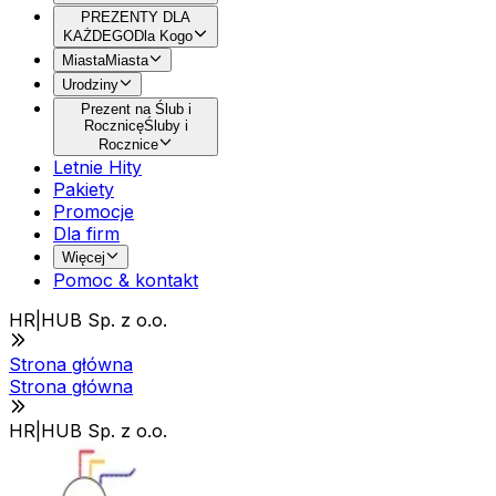
PREZENTY DLA
KAŻDEGO
Dla Kogo
Miasta
Miasta
Urodziny
Prezent na Ślub i
Rocznicę
Śluby i
Rocznice
Letnie Hity
Pakiety
Promocje
Dla firm
Więcej
Pomoc & kontakt
HR|HUB Sp. z o.o.
Strona główna
Strona główna
HR|HUB Sp. z o.o.