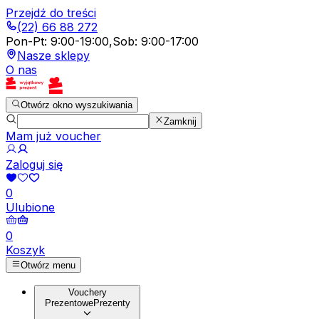
Przejdź do treści
(22) 66 88 272
Pon-Pt
:
9:00-19:00
,
Sob
:
9:00-17:00
Nasze sklepy
O nas
Otwórz okno wyszukiwania
Zamknij
Mam już voucher
Zaloguj się
0
Ulubione
0
Koszyk
Otwórz menu
Vouchery
Prezentowe
Prezenty