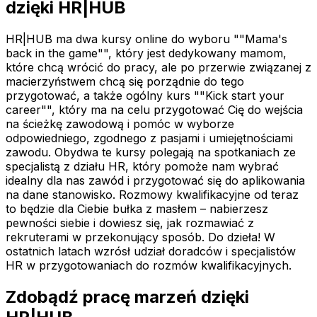
dzięki HR|HUB
HR|HUB ma dwa kursy online do wyboru ""Mama's
back in the game"", który jest dedykowany mamom,
które chcą wrócić do pracy, ale po przerwie związanej z
macierzyństwem chcą się porządnie do tego
przygotować, a także ogólny kurs ""Kick start your
career"", który ma na celu przygotować Cię do wejścia
na ścieżkę zawodową i pomóc w wyborze
odpowiedniego, zgodnego z pasjami i umiejętnościami
zawodu. Obydwa te kursy polegają na spotkaniach ze
specjalistą z działu HR, który pomoże nam wybrać
idealny dla nas zawód i przygotować się do aplikowania
na dane stanowisko. Rozmowy kwalifikacyjne od teraz
to będzie dla Ciebie bułka z masłem – nabierzesz
pewności siebie i dowiesz się, jak rozmawiać z
rekruterami w przekonujący sposób. Do dzieła! W
ostatnich latach wzrósł udział doradców i specjalistów
HR w przygotowaniach do rozmów kwalifikacyjnych.
Zdobądź pracę marzeń dzięki