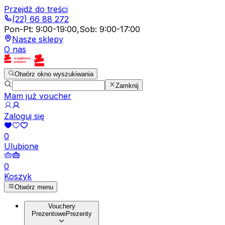
Przejdź do treści
(22) 66 88 272
Pon-Pt
:
9:00-19:00
,
Sob
:
9:00-17:00
Nasze sklepy
O nas
Otwórz okno wyszukiwania
Zamknij
Mam już voucher
Zaloguj się
0
Ulubione
0
Koszyk
Otwórz menu
Vouchery
Prezentowe
Prezenty