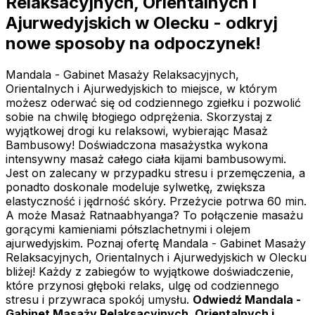
Relaksacyjnych, Orientalnych i
Ajurwedyjskich w Olecku - odkryj
nowe sposoby na odpoczynek!
Mandala - Gabinet Masaży Relaksacyjnych,
Orientalnych i Ajurwedyjskich to miejsce, w którym
możesz oderwać się od codziennego zgiełku i pozwolić
sobie na chwilę błogiego odprężenia. Skorzystaj z
wyjątkowej drogi ku relaksowi, wybierając Masaż
Bambusowy! Doświadczona masażystka wykona
intensywny masaż całego ciała kijami bambusowymi.
Jest on zalecany w przypadku stresu i przemęczenia, a
ponadto doskonale modeluje sylwetkę, zwiększa
elastyczność i jędrność skóry. Przeżycie potrwa 60 min.
A może Masaż Ratnaabhyanga? To połączenie masażu
gorącymi kamieniami półszlachetnymi i olejem
ajurwedyjskim. Poznaj ofertę Mandala - Gabinet Masaży
Relaksacyjnych, Orientalnych i Ajurwedyjskich w Olecku
bliżej! Każdy z zabiegów to wyjątkowe doświadczenie,
które przynosi głęboki relaks, ulgę od codziennego
stresu i przywraca spokój umysłu.
Odwiedź Mandala -
Gabinet Masaży Relaksacyjnych, Orientalnych i