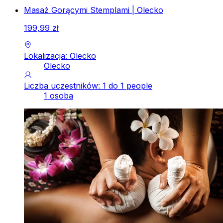
Masaż Gorącymi Stemplami | Olecko
199
,
99
zł
Lokalizacja: Olecko
Olecko
Liczba uczestników: 1 do 1 people
1 osoba