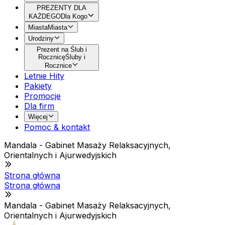
PREZENTY DLA
KAŻDEGO
Dla Kogo
Miasta
Miasta
Urodziny
Prezent na Ślub i
Rocznicę
Śluby i
Rocznice
Letnie Hity
Pakiety
Promocje
Dla firm
Więcej
Pomoc & kontakt
Mandala - Gabinet Masaży Relaksacyjnych,
Orientalnych i Ajurwedyjskich
Strona główna
Strona główna
Mandala - Gabinet Masaży Relaksacyjnych,
Orientalnych i Ajurwedyjskich