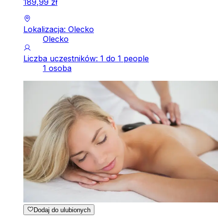
189
,
99
zł
Lokalizacja: Olecko
Olecko
Liczba uczestników: 1 do 1 people
1 osoba
Dodaj do ulubionych