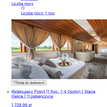
Liczba nocy
Liczba nocy
:
1
noc
Dodaj do ulubionych
Relaksujący Pobyt (1 Noc, 1-4 Osoby) | Stacja
Galicja | Trzebieńczyce
1
729
,
99
zł