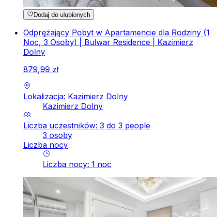
Dodaj do ulubionych
Odprężający Pobyt w Apartamencie dla Rodziny (1
Noc, 3 Osoby) | Bulwar Residence | Kazimierz
Dolny
879
,
99
zł
Lokalizacja: Kazimierz Dolny
Kazimierz Dolny
Liczba uczestników: 3 do 3 people
3 osoby
Liczba nocy
Liczba nocy
:
1
noc