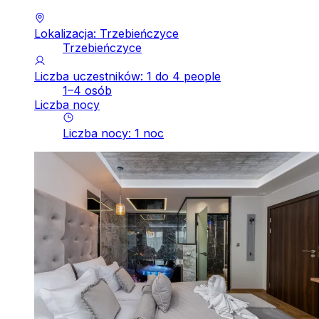
Lokalizacja: Trzebieńczyce
Trzebieńczyce
Liczba uczestników: 1 do 4 people
1–4 osób
Liczba nocy
Liczba nocy
:
1
noc