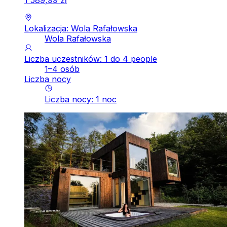
Lokalizacja: Wola Rafałowska
Wola Rafałowska
Liczba uczestników: 1 do 4 people
1–4 osób
Liczba nocy
Liczba nocy
:
1
noc