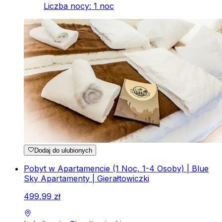
Liczba nocy
:
1
noc
Dodaj do ulubionych
Pobyt w Apartamencie (1 Noc, 1-4 Osoby) | Blue
Sky Apartamenty | Gierałtowiczki
499
,
99
zł