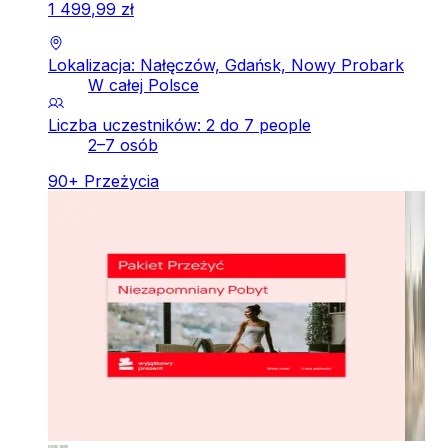
1
499
,
99
zł
Lokalizacja: Nałęczów, Gdańsk, Nowy Probark
W całej Polsce
Liczba uczestników: 2 do 7 people
2–7 osób
90
+
Przeżycia