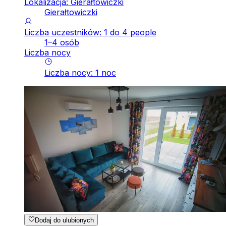
Lokalizacja: Gierałtowiczki
Gierałtowiczki
Liczba uczestników: 1 do 4 people
1–4 osób
Liczba nocy
Liczba nocy
:
1
noc
Dodaj do ulubionych