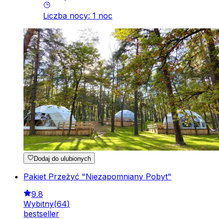
Liczba nocy
:
1
noc
Dodaj do ulubionych
Pakiet Przeżyć "Niezapomniany Pobyt"
9.8
Wybitny
(
64
)
bestseller