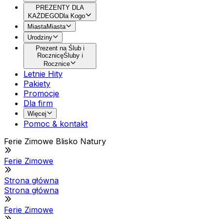
PREZENTY DLA
KAŻDEGO
Dla Kogo
Miasta
Miasta
Urodziny
Prezent na Ślub i
Rocznicę
Śluby i
Rocznice
Letnie Hity
Pakiety
Promocje
Dla firm
Więcej
Pomoc & kontakt
Ferie Zimowe Blisko Natury
Ferie Zimowe
Strona główna
Strona główna
Ferie Zimowe