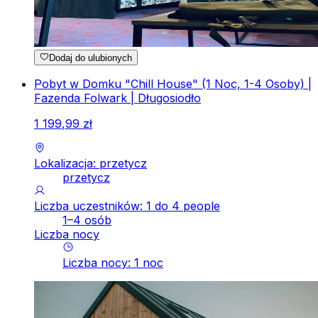
Dodaj do ulubionych
Pobyt w Domku "Chill House" (1 Noc, 1-4 Osoby) |
Fazenda Folwark | Długosiodło
1
199
,
99
zł
Lokalizacja: przetycz
przetycz
Liczba uczestników: 1 do 4 people
1–4 osób
Liczba nocy
Liczba nocy
:
1
noc