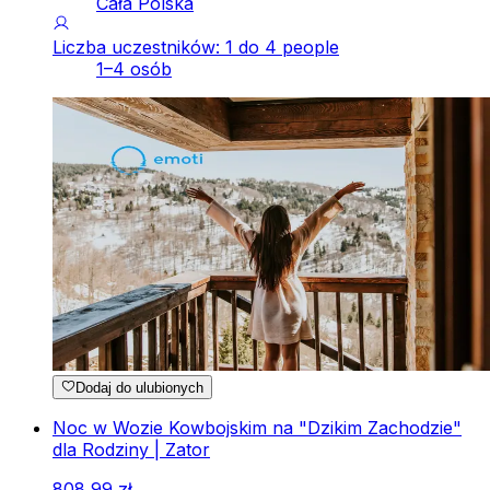
Cała Polska
Liczba uczestników: 1 do 4 people
1–4 osób
Dodaj do ulubionych
Noc w Wozie Kowbojskim na "Dzikim Zachodzie"
dla Rodziny | Zator
808
,
99
zł