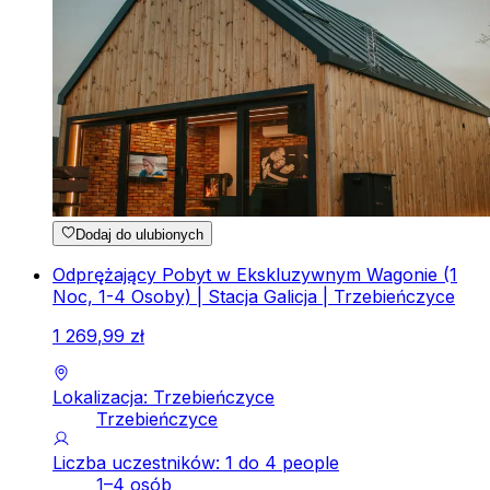
Dodaj do ulubionych
Odprężający Pobyt w Ekskluzywnym Wagonie (1
Noc, 1-4 Osoby) | Stacja Galicja | Trzebieńczyce
1
269
,
99
zł
Lokalizacja: Trzebieńczyce
Trzebieńczyce
Liczba uczestników: 1 do 4 people
1–4 osób