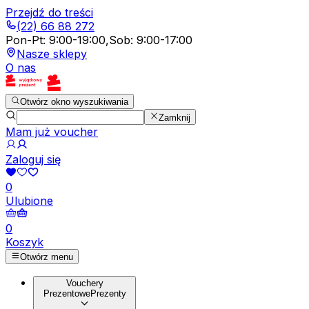
Przejdź do treści
(22) 66 88 272
Pon-Pt
:
9:00-19:00
,
Sob
:
9:00-17:00
Nasze sklepy
O nas
Otwórz okno wyszukiwania
Zamknij
Mam już voucher
Zaloguj się
0
Ulubione
0
Koszyk
Otwórz menu
Vouchery
Prezentowe
Prezenty