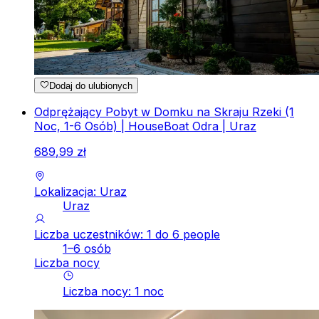
Dodaj do ulubionych
Odprężający Pobyt w Domku na Skraju Rzeki (1
Noc, 1-6 Osób) | HouseBoat Odra | Uraz
689
,
99
zł
Lokalizacja: Uraz
Uraz
Liczba uczestników: 1 do 6 people
1–6 osób
Liczba nocy
Liczba nocy
:
1
noc