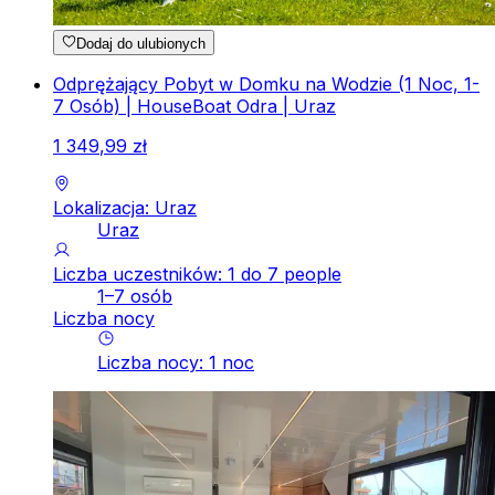
Dodaj do ulubionych
Odprężający Pobyt w Domku na Wodzie (1 Noc, 1-
7 Osób) | HouseBoat Odra | Uraz
1
349
,
99
zł
Lokalizacja: Uraz
Uraz
Liczba uczestników: 1 do 7 people
1–7 osób
Liczba nocy
Liczba nocy
:
1
noc