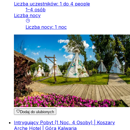
Liczba uczestników: 1 do 4 people
1–4 osób
Liczba nocy
Liczba nocy
:
1
noc
Dodaj do ulubionych
Intrygujący Pobyt (1 Noc, 4 Osoby) | Koszary
Arche Hotel | Góra Kalwaria