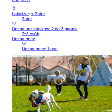
Lokalizacja: Zator
Zator
Liczba uczestników: 2 do 3 people
2–3 osób
Liczba nocy
Liczba nocy
:
1
noc