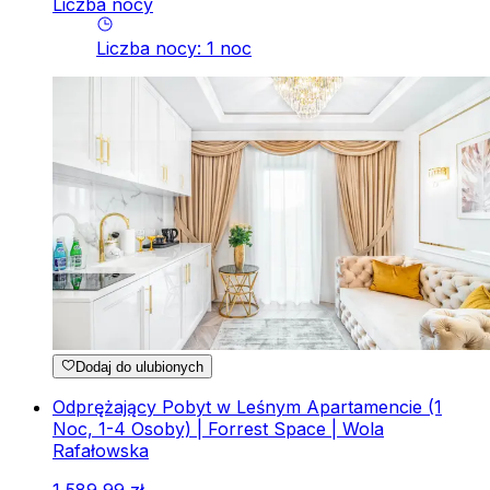
Liczba nocy
Liczba nocy
:
1
noc
Dodaj do ulubionych
Odprężający Pobyt w Leśnym Apartamencie (1
Noc, 1-4 Osoby) | Forrest Space | Wola
Rafałowska
1
589
,
99
zł