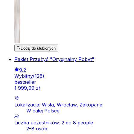
Dodaj do ulubionych
Pakiet Przeżyć "Oryginalny Pobyt"
9.2
Wybitny
(
126
)
bestseller
1
999
,
99
zł
Lokalizacja: Wisła, Wrocław, Zakopane
W całej Polsce
Liczba uczestników: 2 do 8 people
2–8 osób