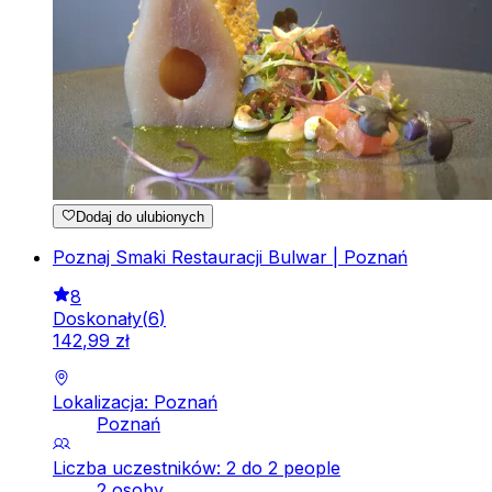
Dodaj do ulubionych
Poznaj Smaki Restauracji Bulwar | Poznań
8
Doskonały
(
6
)
142
,
99
zł
Lokalizacja: Poznań
Poznań
Liczba uczestników: 2 do 2 people
2 osoby