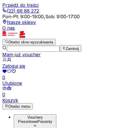
Przejdź do treści
(22) 66 88 272
Pon-Pt
:
9:00-19:00
,
Sob
:
9:00-17:00
Nasze sklepy
O nas
Otwórz okno wyszukiwania
Zamknij
Mam już voucher
Zaloguj się
0
Ulubione
0
Koszyk
Otwórz menu
Vouchery
Prezentowe
Prezenty