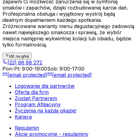
zapewni Ci możliwość zanurzenia się w symfonię
smaków i zapachów, dzięki rozbudowanej karcie dań.
Profesjonalna obsługa i wyjątkowy wystrój będą
idealnym dopełnieniem każdego spotkania.
Zróżnicowane warianty menu degustacyjnego zadowolą
nawet największego smakosza i sprawią, że wybór
miejsca następnej wykwintnej kolacji lub obiadu, będzie
tylko formalnością.
Idź na górę
(22) 66 88 272
Pon-Pt
:
9:00-19:00
Sob
:
9:00-17:00
[email protected]
[email protected]
Logowanie dla partnerów
Oferta dla firm
Zostań Partnerem
Program Afiliacyjny
Życzenia na każdą okazję!
Kariera
Regulamin
Akcje promocyjne - regulaminy