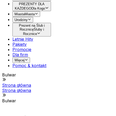
PREZENTY DLA
KAŻDEGO
Dla Kogo
Miasta
Miasta
Urodziny
Prezent na Ślub i
Rocznicę
Śluby i
Rocznice
Letnie Hity
Pakiety
Promocje
Dla firm
Więcej
Pomoc & kontakt
Bulwar
Strona główna
Strona główna
Bulwar