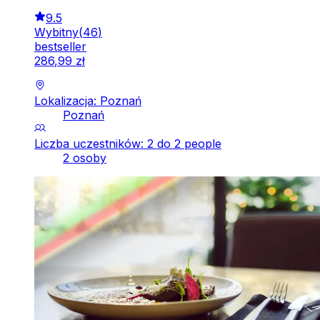
9.5
Wybitny
(
46
)
bestseller
286
,
99
zł
Lokalizacja: Poznań
Poznań
Liczba uczestników: 2 do 2 people
2 osoby