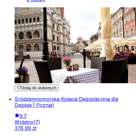
Dodaj do ulubionych
Śródziemnomorska Kolacja Degustacyjna dla
Dwojga | Poznań
9.7
Wybitny
(
7
)
378
,
99
zł