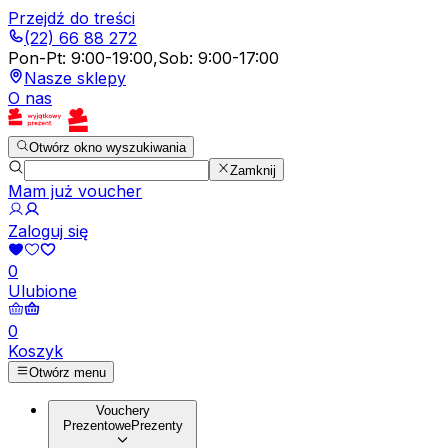
Przejdź do treści
(22) 66 88 272
Pon-Pt
:
9:00-19:00
,
Sob
:
9:00-17:00
Nasze sklepy
O nas
Otwórz okno wyszukiwania
Zamknij
Mam już voucher
Zaloguj się
0
Ulubione
0
Koszyk
Otwórz menu
Vouchery
Prezentowe
Prezenty