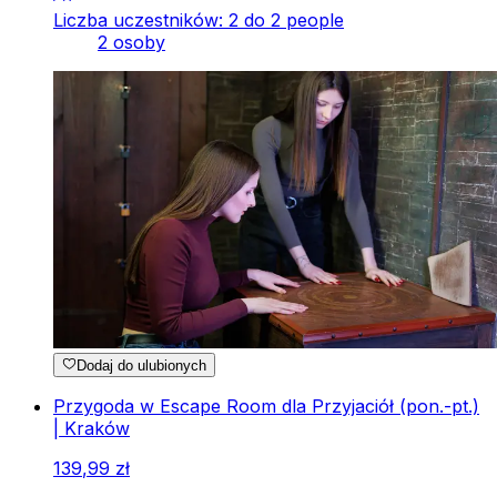
Liczba uczestników: 2 do 2 people
2 osoby
Dodaj do ulubionych
Przygoda w Escape Room dla Przyjaciół (pon.-pt.)
| Kraków
139
,
99
zł