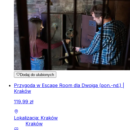
Dodaj do ulubionych
Przygoda w Escape Room dla Dwojga (pon.-nd.) |
Kraków
119
,
99
zł
Lokalizacja: Kraków
Kraków