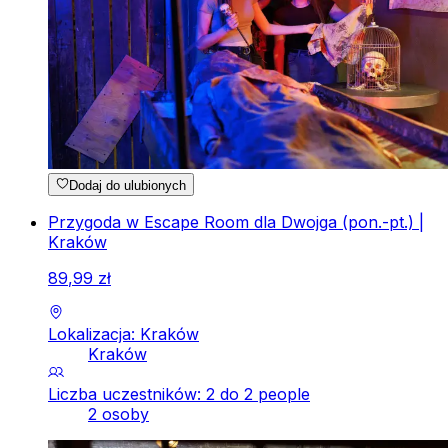
Dodaj do ulubionych
Przygoda w Escape Room dla Dwojga (pon.-pt.) |
Kraków
89
,
99
zł
Lokalizacja: Kraków
Kraków
Liczba uczestników: 2 do 2 people
2 osoby