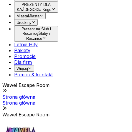
PREZENTY DLA
KAŻDEGO
Dla Kogo
Miasta
Miasta
Urodziny
Prezent na Ślub i
Rocznicę
Śluby i
Rocznice
Letnie Hity
Pakiety
Promocje
Dla firm
Więcej
Pomoc & kontakt
Wawel Escape Room
Strona główna
Strona główna
Wawel Escape Room