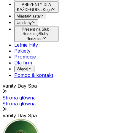
PREZENTY DLA
KAŻDEGO
Dla Kogo
Miasta
Miasta
Urodziny
Prezent na Ślub i
Rocznicę
Śluby i
Rocznice
Letnie Hity
Pakiety
Promocje
Dla firm
Więcej
Pomoc & kontakt
Vanity Day Spa
Strona główna
Strona główna
Vanity Day Spa