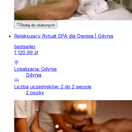
Dodaj do ulubionych
Relaksujący Rytuał SPA dla Dwojga | Gdynia
bestseller
1
120
,
99
zł
Lokalizacja: Gdynia
Gdynia
Liczba uczestników: 2 do 2 people
2 osoby