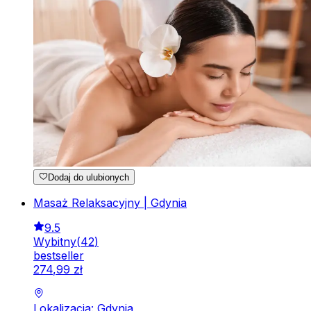
Dodaj do ulubionych
Masaż Relaksacyjny | Gdynia
9.5
Wybitny
(
42
)
bestseller
274
,
99
zł
Lokalizacja: Gdynia