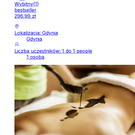
Wybitny
(
1
)
bestseller
296
,
99
zł
Lokalizacja: Gdynia
Gdynia
Liczba uczestników: 1 do 1 people
1 osoba