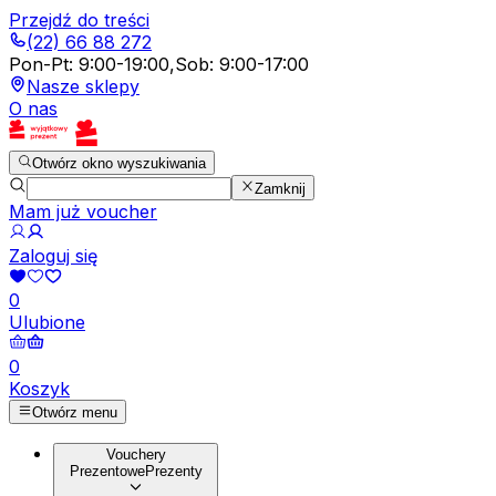
Przejdź do treści
(22) 66 88 272
Pon-Pt
:
9:00-19:00
,
Sob
:
9:00-17:00
Nasze sklepy
O nas
Otwórz okno wyszukiwania
Zamknij
Mam już voucher
Zaloguj się
0
Ulubione
0
Koszyk
Otwórz menu
Vouchery
Prezentowe
Prezenty