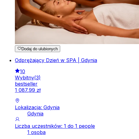
Dodaj do ulubionych
Odprężający Dzień w SPA | Gdynia
10
Wybitny
(
3
)
bestseller
1
087
,
99
zł
Lokalizacja: Gdynia
Gdynia
Liczba uczestników: 1 do 1 people
1 osoba