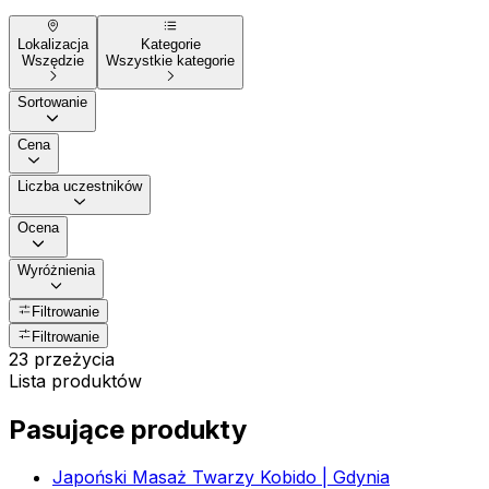
Lokalizacja
Kategorie
Wszędzie
Wszystkie kategorie
Sortowanie
Cena
Liczba uczestników
Ocena
Wyróżnienia
Filtrowanie
Filtrowanie
23 przeżycia
Lista produktów
Pasujące produkty
Japoński Masaż Twarzy Kobido | Gdynia