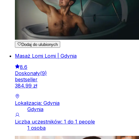
Dodaj do ulubionych
Masaż Lomi Lomi | Gdynia
8.6
Doskonały
(
9
)
bestseller
384
,
99
zł
Lokalizacja: Gdynia
Gdynia
Liczba uczestników: 1 do 1 people
1 osoba