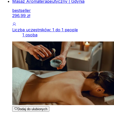
Masaż Aromaterapeutyczny | Gdynia
bestseller
296
,
99
zł
Liczba uczestników: 1 do 1 people
1 osoba
Dodaj do ulubionych