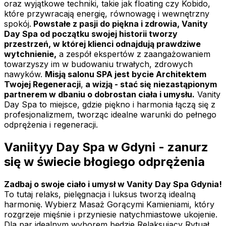
oraz wyjątkowe techniki, takie jak floating czy Kobido,
które przywracają energię, równowagę i wewnętrzny
spokój.
Powstałe z pasji do piękna i zdrowia, Vanity
Day Spa od początku swojej historii tworzy
przestrzeń, w której klienci odnajdują prawdziwe
wytchnienie,
a zespół ekspertów z zaangażowaniem
towarzyszy im w budowaniu trwałych, zdrowych
nawyków.
Misją salonu SPA jest bycie Architektem
Twojej Regeneracji
,
a wizją - stać się niezastąpionym
partnerem w dbaniu o dobrostan ciała i umysłu.
Vanity
Day Spa to miejsce, gdzie piękno i harmonia łączą się z
profesjonalizmem, tworząc idealne warunki do pełnego
odprężenia i regeneracji.
Vaniityy Day Spa w Gdyni - zanurz
się w świecie błogiego odprężenia
Zadbaj o swoje ciało i umysł w Vanity Day Spa Gdynia!
To tutaj relaks, pielęgnacja i luksus tworzą idealną
harmonię. Wybierz Masaż Gorącymi Kamieniami, który
rozgrzeje mięśnie i przyniesie natychmiastowe ukojenie.
Dla par idealnym wyborem będzie Relaksujący Rytuał