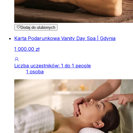
Dodaj do ulubionych
Karta Podarunkowa Vanity Day Spa | Gdynia
1
000
,
00
zł
Liczba uczestników: 1 do 1 people
1 osoba