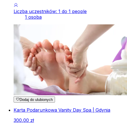
Liczba uczestników: 1 do 1 people
1 osoba
Dodaj do ulubionych
Karta Podarunkowa Vanity Day Spa | Gdynia
300
,
00
zł