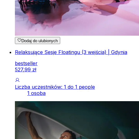
Dodaj do ulubionych
Relaksujące Sesje Floatingu (3 wejścia) | Gdynia
bestseller
527
,
99
zł
Liczba uczestników: 1 do 1 people
1 osoba