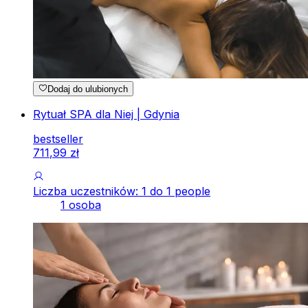
Dodaj do ulubionych
Rytuał SPA dla Niej | Gdynia
bestseller
711
,
99
zł
Liczba uczestników: 1 do 1 people
1 osoba