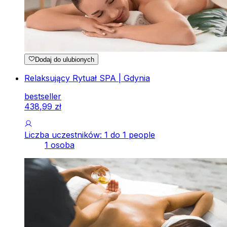
Dodaj do ulubionych
Relaksujący Rytuał SPA | Gdynia
bestseller
438
,
99
zł
Liczba uczestników: 1 do 1 people
1 osoba