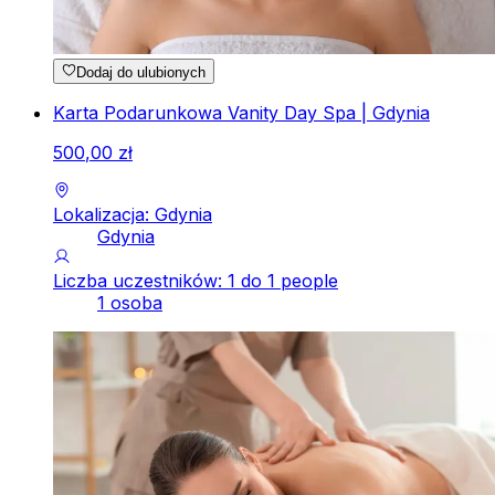
Dodaj do ulubionych
Karta Podarunkowa Vanity Day Spa | Gdynia
500
,
00
zł
Lokalizacja: Gdynia
Gdynia
Liczba uczestników: 1 do 1 people
1 osoba