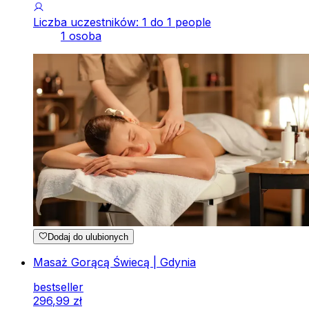
Liczba uczestników: 1 do 1 people
1 osoba
Dodaj do ulubionych
Masaż Gorącą Świecą | Gdynia
bestseller
296
,
99
zł