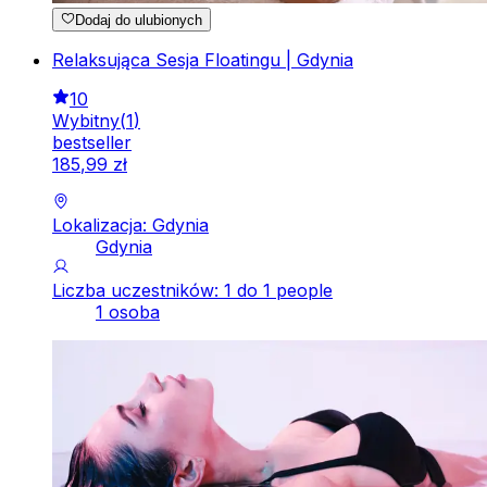
Dodaj do ulubionych
Relaksująca Sesja Floatingu | Gdynia
10
Wybitny
(
1
)
bestseller
185
,
99
zł
Lokalizacja: Gdynia
Gdynia
Liczba uczestników: 1 do 1 people
1 osoba