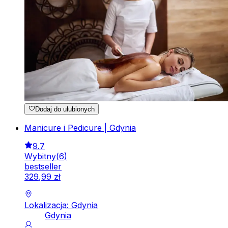
Dodaj do ulubionych
Manicure i Pedicure | Gdynia
9.7
Wybitny
(
6
)
bestseller
329
,
99
zł
Lokalizacja: Gdynia
Gdynia