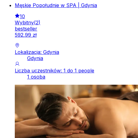
Męskie Popołudnie w SPA | Gdynia
10
Wybitny
(
2
)
bestseller
592
,
99
zł
Lokalizacja: Gdynia
Gdynia
Liczba uczestników: 1 do 1 people
1 osoba