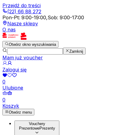
Przejdź do treści
(22) 66 88 272
Pon-Pt
:
9:00-19:00
,
Sob
:
9:00-17:00
Nasze sklepy
O nas
Otwórz okno wyszukiwania
Zamknij
Mam już voucher
Zaloguj się
0
Ulubione
0
Koszyk
Otwórz menu
Vouchery
Prezentowe
Prezenty