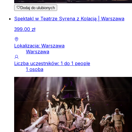
Dodaj do ulubionych
Spektakl w Teatrze Syrena z Kolacją | Warszawa
399
,
00
zł
Lokalizacja: Warszawa
Warszawa
Liczba uczestników: 1 do 1 people
1 osoba