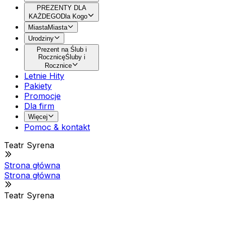
PREZENTY DLA
KAŻDEGO
Dla Kogo
Miasta
Miasta
Urodziny
Prezent na Ślub i
Rocznicę
Śluby i
Rocznice
Letnie Hity
Pakiety
Promocje
Dla firm
Więcej
Pomoc & kontakt
Teatr Syrena
Strona główna
Strona główna
Teatr Syrena