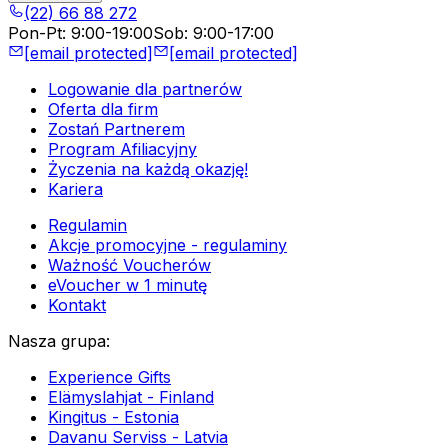
(22) 66 88 272
Pon-Pt
:
9:00-19:00
Sob
:
9:00-17:00
[email protected]
[email protected]
Logowanie dla partnerów
Oferta dla firm
Zostań Partnerem
Program Afiliacyjny
Życzenia na każdą okazję!
Kariera
Regulamin
Akcje promocyjne - regulaminy
Ważność Voucherów
eVoucher w 1 minutę
Kontakt
Nasza grupa
:
Experience Gifts
Elämyslahjat - Finland
Kingitus - Estonia
Davanu Serviss - Latvia