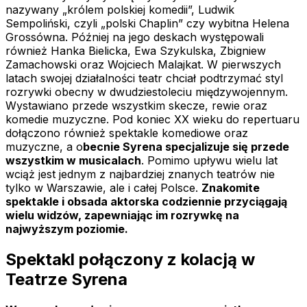
nazywany „królem polskiej komedii”, Ludwik
Sempoliński, czyli „polski Chaplin” czy wybitna Helena
Grossówna. Później na jego deskach występowali
również Hanka Bielicka, Ewa Szykulska, Zbigniew
Zamachowski oraz Wojciech Malajkat. W pierwszych
latach swojej działalności teatr chciał podtrzymać styl
rozrywki obecny w dwudziestoleciu międzywojennym.
Wystawiano przede wszystkim skecze, rewie oraz
komedie muzyczne. Pod koniec XX wieku do repertuaru
dołączono również spektakle komediowe oraz
muzyczne, a o
becnie Syrena specjalizuje się przede
wszystkim w musicalach
. Pomimo upływu wielu lat
wciąż jest jednym z najbardziej znanych teatrów nie
tylko w Warszawie, ale i całej Polsce.
Znakomite
spektakle i obsada aktorska codziennie przyciągają
wielu widzów, zapewniając im rozrywkę na
najwyższym poziomie.
Spektakl połączony z kolacją w
Teatrze Syrena