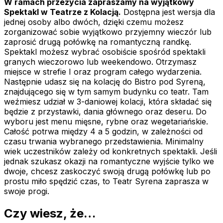
W ramach przeżycia zapraszamy na wyjątkowy
Spektakl w Teatrze z Kolacją.
Dostępna jest wersja dla
jednej osoby albo dwóch, dzięki czemu możesz
zorganizować sobie wyjątkowo przyjemny wieczór lub
zaprosić drugą połówkę na romantyczną randkę.
Spektakl możesz wybrać osobiście spośród spektakli
granych wieczorowo lub weekendowo. Otrzymasz
miejsce w strefie I oraz program całego wydarzenia.
Następnie udasz się na kolację do Bistro pod Syreną,
znajdującego się w tym samym budynku co teatr. Tam
weźmiesz udział w 3-daniowej kolacji, która składać się
będzie z przystawki, dania głównego oraz deseru. Do
wyboru jest menu mięsne, rybne oraz wegetariańskie.
Całość potrwa między 4 a 5 godzin, w zależności od
czasu trwania wybranego przedstawienia. Minimalny
wiek uczestników zależy od konkretnych spektakli. Jeśli
jednak szukasz okazji na romantyczne wyjście tylko we
dwoje, chcesz zaskoczyć swoją drugą połówkę lub po
prostu miło spędzić czas, to Teatr Syrena zaprasza w
swoje progi.
Czy wiesz, że…