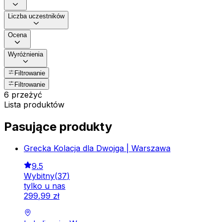
Liczba uczestników
Ocena
Wyróżnienia
Filtrowanie
Filtrowanie
6 przeżyć
Lista produktów
Pasujące produkty
Grecka Kolacja dla Dwojga | Warszawa
9.5
Wybitny
(
37
)
tylko u nas
299
,
99
zł