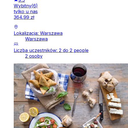
Wybitny
(
6
)
tylko u nas
364
,
99
zł
Lokalizacja: Warszawa
Warszawa
Liczba uczestników: 2 do 2 people
2 osoby