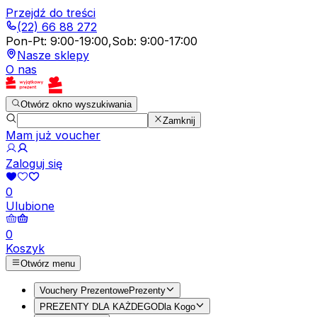
Przejdź do treści
(22) 66 88 272
Pon-Pt
:
9:00-19:00
,
Sob
:
9:00-17:00
Nasze sklepy
O nas
Otwórz okno wyszukiwania
Zamknij
Mam już voucher
Zaloguj się
0
Ulubione
0
Koszyk
Otwórz menu
Vouchery Prezentowe
Prezenty
PREZENTY DLA KAŻDEGO
Dla Kogo