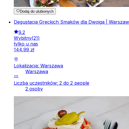
Dodaj do ulubionych
Degustacja Greckich Smaków dla Dwojga | Warsza
9.2
Wybitny
(
21
)
tylko u nas
144
,
99
zł
Lokalizacja: Warszawa
Warszawa
Liczba uczestników: 2 do 2 people
2 osoby