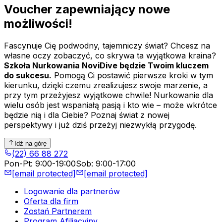
Voucher zapewniający nowe
możliwości!
Fascynuje Cię podwodny, tajemniczy świat? Chcesz na
własne oczy zobaczyć, co skrywa ta wyjątkowa kraina?
Szkoła Nurkowania NoviDive będzie Twoim kluczem
do sukcesu.
Pomogą Ci postawić pierwsze kroki w tym
kierunku, dzięki czemu zrealizujesz swoje marzenie, a
przy tym przeżyjesz wyjątkowe chwile! Nurkowanie dla
wielu osób jest wspaniałą pasją i kto wie – może wkrótce
będzie nią i dla Ciebie? Poznaj świat z nowej
perspektywy i już dziś przeżyj niezwykłą przygodę.
Idź na górę
(22) 66 88 272
Pon-Pt
:
9:00-19:00
Sob
:
9:00-17:00
[email protected]
[email protected]
Logowanie dla partnerów
Oferta dla firm
Zostań Partnerem
Program Afiliacyjny