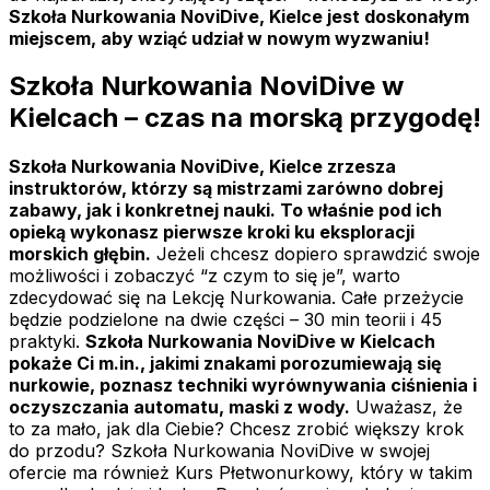
Szkoła Nurkowania NoviDive, Kielce jest doskonałym
miejscem, aby wziąć udział w nowym wyzwaniu!
Szkoła Nurkowania NoviDive w
Kielcach – czas na morską przygodę!
Szkoła Nurkowania NoviDive, Kielce zrzesza
instruktorów, którzy są mistrzami zarówno dobrej
zabawy, jak i konkretnej nauki. To właśnie pod ich
opieką wykonasz pierwsze kroki ku eksploracji
morskich głębin.
Jeżeli chcesz dopiero sprawdzić swoje
możliwości i zobaczyć “z czym to się je”, warto
zdecydować się na Lekcję Nurkowania. Całe przeżycie
będzie podzielone na dwie części – 30 min teorii i 45
praktyki.
Szkoła Nurkowania NoviDive w Kielcach
pokaże Ci m.in., jakimi znakami porozumiewają się
nurkowie, poznasz techniki wyrównywania ciśnienia i
oczyszczania automatu, maski z wody.
Uważasz, że
to za mało, jak dla Ciebie? Chcesz zrobić większy krok
do przodu? Szkoła Nurkowania NoviDive w swojej
ofercie ma również Kurs Płetwonurkowy, który w takim