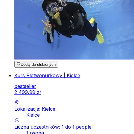
Dodaj do ulubionych
Kurs Płetwonurkowy | Kielce
bestseller
2
499
,
99
zł
Lokalizacja: Kielce
Kielce
Liczba uczestników: 1 do 1 people
1 osoba