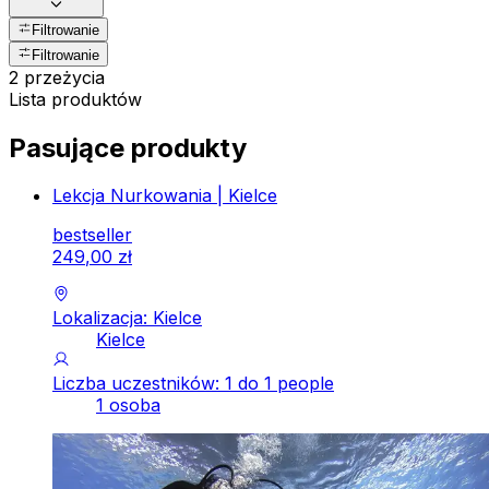
Filtrowanie
Filtrowanie
2 przeżycia
Lista produktów
Pasujące produkty
Lekcja Nurkowania | Kielce
bestseller
249
,
00
zł
Lokalizacja: Kielce
Kielce
Liczba uczestników: 1 do 1 people
1 osoba