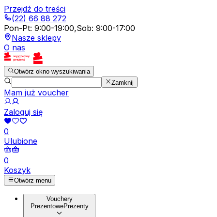
Przejdź do treści
(22) 66 88 272
Pon-Pt
:
9:00-19:00
,
Sob
:
9:00-17:00
Nasze sklepy
O nas
Otwórz okno wyszukiwania
Zamknij
Mam już voucher
Zaloguj się
0
Ulubione
0
Koszyk
Otwórz menu
Vouchery
Prezentowe
Prezenty