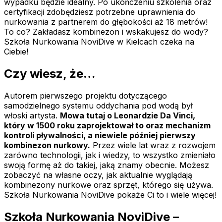
wypadku będzie idealny. Po ukończeniu szkolenia oraz
certyfikacji zdobędziesz potrzebne uprawnienia do
nurkowania z partnerem do głębokości aż 18 metrów!
To co? Zakładasz kombinezon i wskakujesz do wody?
Szkoła Nurkowania NoviDive w Kielcach czeka na
Ciebie!
Czy wiesz, że…
Autorem pierwszego projektu dotyczącego
samodzielnego systemu oddychania pod wodą był
włoski artysta.
Mowa tutaj o Leonardzie Da Vinci,
który w 1500 roku zaprojektował to oraz mechanizm
kontroli pływalności, a niewiele później pierwszy
kombinezon nurkowy.
Przez wiele lat wraz z rozwojem
zarówno technologii, jak i wiedzy, to wszystko zmieniało
swoją formę aż do takiej, jaką znamy obecnie. Możesz
zobaczyć na własne oczy, jak aktualnie wyglądają
kombinezony nurkowe oraz sprzęt, którego się używa.
Szkoła Nurkowania NoviDive pokaże Ci to i wiele więcej!
Szkoła Nurkowania NoviDive –