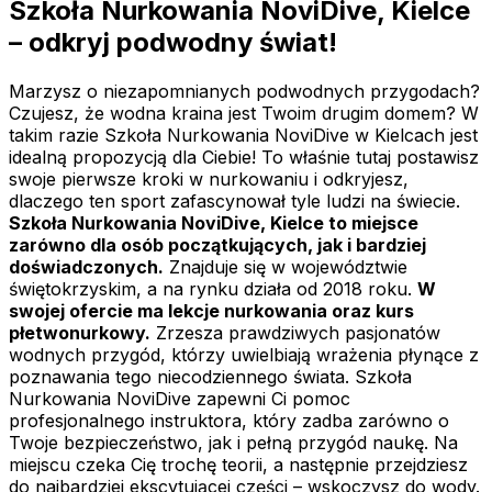
Szkoła Nurkowania NoviDive, Kielce
– odkryj podwodny świat!
Marzysz o niezapomnianych podwodnych przygodach?
Czujesz, że wodna kraina jest Twoim drugim domem? W
takim razie Szkoła Nurkowania NoviDive w Kielcach jest
idealną propozycją dla Ciebie! To właśnie tutaj postawisz
swoje pierwsze kroki w nurkowaniu i odkryjesz,
dlaczego ten sport zafascynował tyle ludzi na świecie.
Szkoła Nurkowania NoviDive, Kielce to miejsce
zarówno dla osób początkujących, jak i bardziej
doświadczonych.
Znajduje się w województwie
świętokrzyskim, a na rynku działa od 2018 roku.
W
swojej ofercie ma lekcje nurkowania oraz kurs
płetwonurkowy.
Zrzesza prawdziwych pasjonatów
wodnych przygód, którzy uwielbiają wrażenia płynące z
poznawania tego niecodziennego świata. Szkoła
Nurkowania NoviDive zapewni Ci pomoc
profesjonalnego instruktora, który zadba zarówno o
Twoje bezpieczeństwo, jak i pełną przygód naukę. Na
miejscu czeka Cię trochę teorii, a następnie przejdziesz
do najbardziej ekscytującej części – wskoczysz do wody.