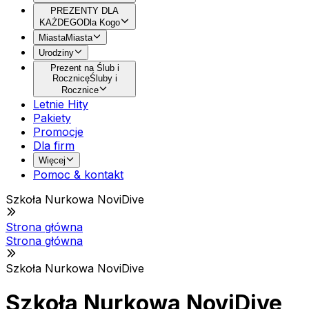
PREZENTY DLA
KAŻDEGO
Dla Kogo
Miasta
Miasta
Urodziny
Prezent na Ślub i
Rocznicę
Śluby i
Rocznice
Letnie Hity
Pakiety
Promocje
Dla firm
Więcej
Pomoc & kontakt
Szkoła Nurkowa NoviDive
Strona główna
Strona główna
Szkoła Nurkowa NoviDive
Szkoła Nurkowa NoviDive