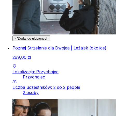
Dodaj do ulubionych
Poznaj Strzelanie dla Dwojga | Leżajsk (okolice)
299
,
00
zł
Lokalizacja: Przychojec
Przychojec
Liczba uczestników: 2 do 2 people
2 osoby