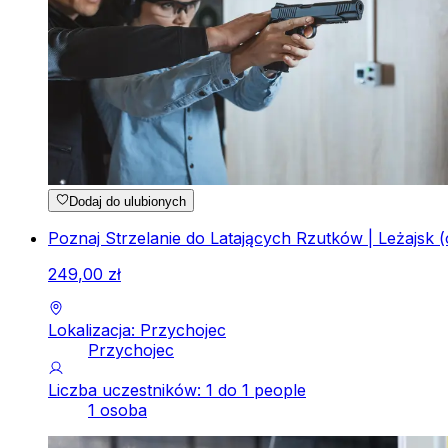
Dodaj do ulubionych
Poznaj Strzelanie do Latających Rzutków | Leżajsk (
249
,
00
zł
Lokalizacja: Przychojec
Przychojec
Liczba uczestników: 1 do 1 people
1 osoba