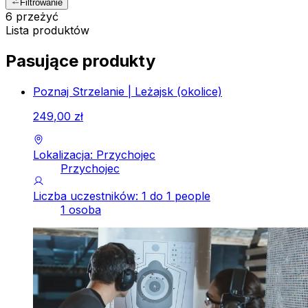
Filtrowanie
6 przeżyć
Lista produktów
Pasujące produkty
Poznaj Strzelanie | Leżajsk (okolice)
249
,
00
zł
Lokalizacja: Przychojec
Przychojec
Liczba uczestników: 1 do 1 people
1 osoba