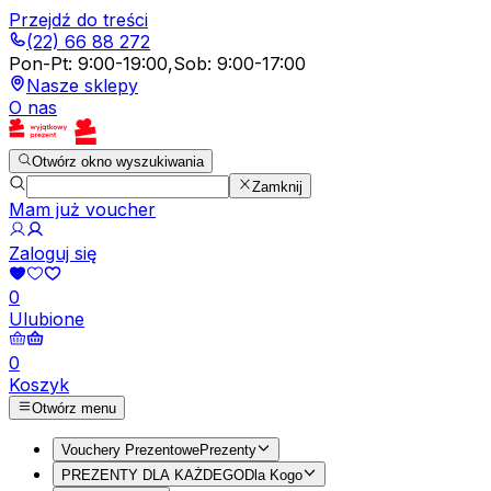
Przejdź do treści
(22) 66 88 272
Pon-Pt
:
9:00-19:00
,
Sob
:
9:00-17:00
Nasze sklepy
O nas
Otwórz okno wyszukiwania
Zamknij
Mam już voucher
Zaloguj się
0
Ulubione
0
Koszyk
Otwórz menu
Vouchery Prezentowe
Prezenty
PREZENTY DLA KAŻDEGO
Dla Kogo